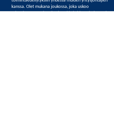
toimintaedellytyksiin yhdessä muiden yritysjohtajien
kanssa. Olet mukana joukossa, joka uskoo
tulevaisuuteen, ajattelee isosti ja kehittää jatkuvasti
osaamistaan.
Satakunnan kauppakamari
Valtakatu 6, 28100 Pori
Avoinna ma - pe 8.30 - 15.30.
Tilaa uutiskirje
Liity verkostoon
Tietosuojaseloste
Etusivu
Painopisteet