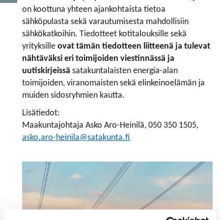
on koottuna yhteen ajankohtaista tietoa
sähköpulasta sekä varautumisesta mahdollisiin
sähkökatkoihin. Tiedotteet kotitalouksille sekä
yrityksille
ovat tämän tiedotteen liitteenä ja tulevat
nähtäväksi eri toimijoiden viestinnässä ja
uutiskirjeissä
satakuntalaisten energia-alan
toimijoiden, viranomaisten sekä elinkeinoelämän ja
muiden sidosryhmien kautta.
Lisätiedot:
Maakuntajohtaja Asko Aro-Heinilä, 050 350 1505,
asko.aro-heinila@satakunta.fi