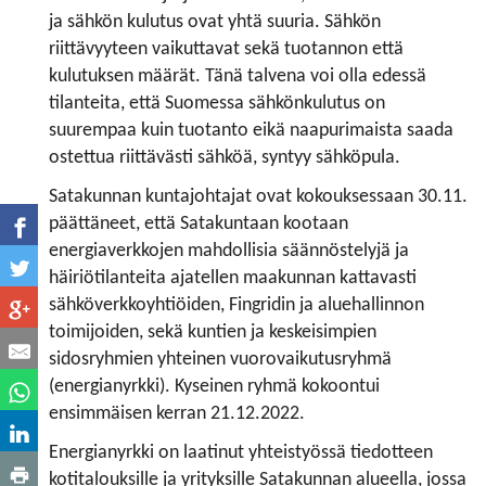
ja sähkön kulutus ovat yhtä suuria. Sähkön
riittävyyteen vaikuttavat sekä tuotannon että
kulutuksen määrät. Tänä talvena voi olla edessä
tilanteita, että Suomessa sähkönkulutus on
suurempaa kuin tuotanto eikä naapurimaista saada
ostettua riittävästi sähköä, syntyy sähköpula.
Satakunnan kuntajohtajat ovat kokouksessaan 30.11.
päättäneet, että Satakuntaan kootaan
energiaverkkojen mahdollisia säännöstelyjä ja
häiriötilanteita ajatellen maakunnan kattavasti
sähköverkkoyhtiöiden, Fingridin ja aluehallinnon
toimijoiden, sekä kuntien ja keskeisimpien
sidosryhmien yhteinen vuorovaikutusryhmä
(energianyrkki). Kyseinen ryhmä kokoontui
ensimmäisen kerran 21.12.2022.
Energianyrkki on laatinut yhteistyössä tiedotteen
kotitalouksille ja yrityksille Satakunnan alueella, jossa