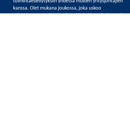
toimintaedellytyksiin yhdessä muiden yritysjohtajien
kanssa. Olet mukana joukossa, joka uskoo
tulevaisuuteen, ajattelee isosti ja kehittää jatkuvasti
osaamistaan.
Satakunnan kauppakamari
Valtakatu 6, 28100 Pori
Avoinna ma - pe 8.30 - 15.30.
Tilaa uutiskirje
Liity verkostoon
Tietosuojaseloste
Etusivu
Painopisteet