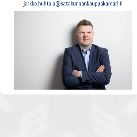
jarkko.huhtala@satakunnankauppakamari.fi