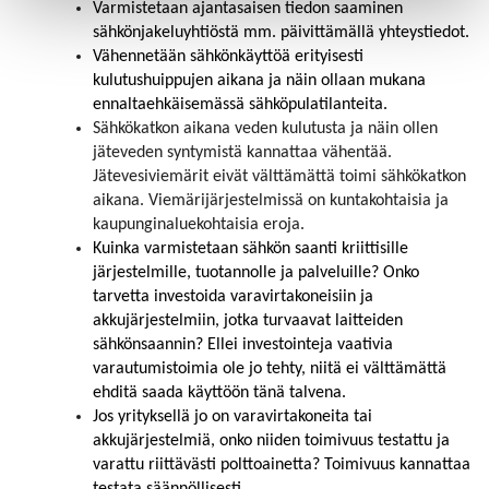
Varmistetaan ajantasaisen tiedon saaminen
sähkönjakeluyhtiöstä mm. päivittämällä yhteystiedot.
Vähennetään sähkönkäyttöä erityisesti
kulutushuippujen aikana ja näin ollaan mukana
ennaltaehkäisemässä sähköpulatilanteita.
Sähkökatkon aikana veden kulutusta ja näin ollen
jäteveden syntymistä kannattaa vähentää.
Jätevesiviemärit eivät välttämättä toimi sähkökatkon
aikana. Viemärijärjestelmissä on kuntakohtaisia ja
kaupunginaluekohtaisia eroja.
Kuinka varmistetaan sähkön saanti kriittisille
järjestelmille, tuotannolle ja palveluille? Onko
tarvetta investoida varavirtakoneisiin ja
akkujärjestelmiin, jotka turvaavat laitteiden
sähkönsaannin? Ellei investointeja vaativia
varautumistoimia ole jo tehty, niitä ei välttämättä
ehditä saada käyttöön tänä talvena.
Jos yrityksellä jo on varavirtakoneita tai
akkujärjestelmiä, onko niiden toimivuus testattu ja
varattu riittävästi polttoainetta? Toimivuus kannattaa
testata säännöllisesti.