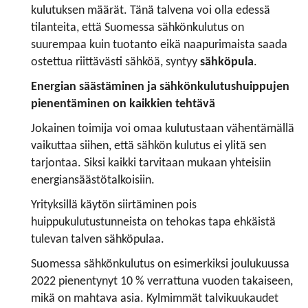
kulutuksen määrät. Tänä talvena voi olla edessä
tilanteita, että Suomessa sähkönkulutus on
suurempaa kuin tuotanto eikä naapurimaista saada
ostettua riittävästi sähköä, syntyy
sähköpula
.
Energian säästäminen ja sähkönkulutushuippujen
pienentäminen on kaikkien tehtävä
Jokainen toimija voi omaa kulutustaan vähentämällä
vaikuttaa siihen, että sähkön kulutus ei ylitä sen
tarjontaa. Siksi kaikki tarvitaan mukaan yhteisiin
energiansäästötalkoisiin.
Yrityksillä käytön siirtäminen pois
huippukulutustunneista on tehokas tapa ehkäistä
tulevan talven sähköpulaa.
Suomessa sähkönkulutus on esimerkiksi joulukuussa
2022 pienentynyt 10 % verrattuna vuoden takaiseen,
mikä on mahtava asia. Kylmimmät talvikuukaudet