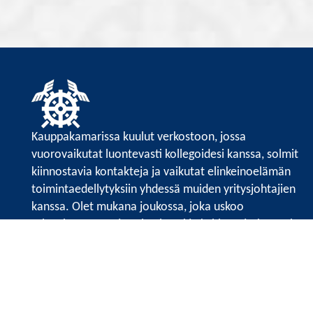
Kauppakamarissa kuulut verkostoon, jossa
vuorovaikutat luontevasti kollegoidesi kanssa, solmit
kiinnostavia kontakteja ja vaikutat elinkeinoelämän
toimintaedellytyksiin yhdessä muiden yritysjohtajien
kanssa. Olet mukana joukossa, joka uskoo
tulevaisuuteen, ajattelee isosti ja kehittää jatkuvasti
osaamistaan.
Satakunnan kauppakamari
Valtakatu 6, 28100 Pori
Avoinna ma - pe 8.30 - 15.30.