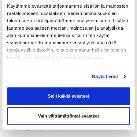
Käytämme evästeitä tarjoamamme sisällön ja mainosten
Muistathan päivittää organisaatiosi yhteystiedot
räätälöimiseen, sosiaalisen median ominaisuuksien
sähköverkkoyhtiöllesi ajantasaisen tiedon
tukemiseen ja kävijämäärämme analysoimiseen. Lisäksi
saamiseksi. Tiedon saajia on hyvä olla useampia.
jaamme sosiaalisen median, mainosalan ja analytiikka-
Mahdollisen sähköpulatilanteen todennäköisyydestä
alan kumppaneillemme tietoja siitä, miten käytät
ja syntymisestä tulee tietoa myös esimerkiksi
sivustoamme. Kumppanimme voivat yhdistää näitä
tietoja muihin tietoihin, joita olet antanut heille tai joita on
Fingridin Tuntihinta-sovellukseen, jonka voit ladata
kerätty, kun olet käyttänyt heidän palvelujaan.
täältä:
https://www.fingrid.fi/sahkomarkkinat/markkinoiden
-yhtenaisyys/pilottihankkeita/tuntihinta-sovellus/
Näytä tiedot
Miten toimia kiertävän sähkökatkon tilanteessa?
Sähkökatkoihin varautuminen on yritysten omalla
Salli kaikki evästeet
vastuull
a. Valmistautuminen mahdollisiin
sähkökatkoihin kannattaa käynnistää viiveettä.
Vain välttämättömät evästeet
Yrityksillä tulisi olla suunnitelma siihen, miten toimia
sähköpulatilanteessa: