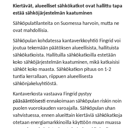
Kiertävät, alueelliset sähkökatkot ovat hallittu tapa
estää sähköjärjestelmän kaatuminen
Sähköpulatilanteita on Suomessa harvoin, mutta ne
ovat mahdollisia.
Sähköpulan kohdatessa kantaverkkoyhtiö Fingrid voi
joutua tekemään päätöksen alueellisista, hallituista
sähkökatkoista. Hallituilla sähkökatkoilla estetään
koko sähköjärjestelmän kaatuminen, mikä katkaisisi
sähköt koko maasta. Sähkökatkon pituus on 1-2
tuntia kerrallaan, riippuen alueellisesta
sähkönjakeluyhtiöstä.
Kantaverkosta vastaava Fingrid pystyy
pääsääntöisesti
ennakoimaan sähköpulan riskin noin
puolen vuorokauden varoajalla. Sähköpulan uhan
vahvistuessa, ennen alueittain kiertäviä sähkökatkoja
otetaan energiamarkkinoilla käyttöön muun muassa