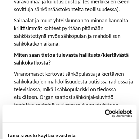
varavoimaa ja kulutusjoustoja (esimerkiksi erikseen
sovittuja sähkönsäästökohteita teollisuudessa).
Sairaalat ja muut yhteiskunnan toiminnan kannalta
kriittisimmät
kohteet pyritään pitämään
sähköistettynä myös sähköpulan ja mahdollisen
sähkökatkon aikana.
Miten saan tietoa tulevasta hallitusta/kiertävästä
sähkökatkosta?
Viranomaiset kertovat sähköpulasta ja kiertävien
sähkökatkojen mahdollisuudesta uutisissa radiossa ja
televisiossa, mikäli sähköpulariski on tiedossa
etukäteen. Organisaatiosi sähkönjakeluyhtiö
tiedottaa mahdollisuuksien mukaan etukäteen
tulevasta sähkökatkosta
yhtiökohtaisesti
eri
viestintäkanavissa, esimerkiksi tekstiviestein,
sähköpostein
, nettisivuillaan
tai yhtiön oman
Tämä sivusto käyttää evästeitä
sovelluksen kautta.