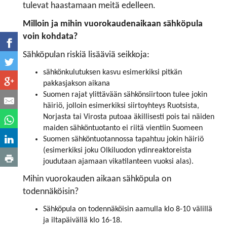
tulevat haastamaan meitä edelleen.
Milloin ja mihin vuorokaudenaikaan sähköpula
voin kohdata?
Sähköpulan riskiä lisääviä seikkoja:
sähkönkulutuksen kasvu esimerkiksi pitkän
pakkasjakson aikana
Suomen rajat ylittävään sähkönsiirtoon tulee jokin
häiriö, jolloin esimerkiksi siirtoyhteys Ruotsista,
Norjasta tai Virosta putoaa äkillisesti pois tai näiden
maiden sähköntuotanto ei riitä vientiin Suomeen
Suomen sähköntuotannossa tapahtuu jokin häiriö
(esimerkiksi joku Olkiluodon ydinreaktoreista
joudutaan ajamaan vikatilanteen vuoksi alas).
Mihin vuorokauden aikaan sähköpula on
todennäköisin?
Sähköpula on todennäköisin aamulla klo 8-10 välillä
ja iltapäivällä klo 16-18.