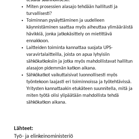
Miten prosessien alasajo tehdään hallitusti ja
turvallisesti?
Toiminnan pysäyttäminen ja uudelleen
käynnistäminen saattaa myös aiheuttaa ylimääräistä
hävikkiä, jonka jatkokäsittely on mietittävä
ennakkoon.
Laitteiden toiminta kannattaa suojata UPS-
varavirtalaitteilla, joista on apua lyhyisiin
sähkökatkoksiin ja jotka myös mahdollistavat hallitun
alasajon pidemmän katkon aikana.
Sähkökatkot vaikuttaisivat luonnollisesti myös
työntekoon laajasti eri toiminnoissa ja työtehtävissä.
Yritysten kannattaakin etukäteen suunnitella, mitä ja
miten työtä olisi ylipäätään mahdollista tehdä
sähkökatkon aikana.
Lähteet:
Työ- ja elinkeinoministeriö