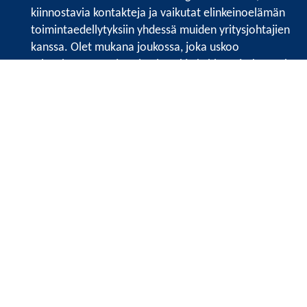
kiinnostavia kontakteja ja vaikutat elinkeinoelämän
toimintaedellytyksiin yhdessä muiden yritysjohtajien
kanssa. Olet mukana joukossa, joka uskoo
tulevaisuuteen, ajattelee isosti ja kehittää jatkuvasti
osaamistaan.
Satakunnan kauppakamari
Valtakatu 6, 28100 Pori
Avoinna ma - pe 8.30 - 15.30.
Tilaa uutiskirje
Liity verkostoon
Tietosuojaseloste
Etusivu