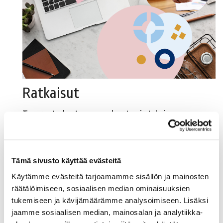
Ratkaisut
Tavarantarkastus on puolueeton ja tekninen
tarkastus.
Tavarantarkastajat ovat puolueettomia
asiantuntijoita, jotka suorittavat palvelun tai tavaran
Tämä sivusto käyttää evästeitä
teknisen tarkastuksen. Tavarantarkastajan
Käytämme evästeitä tarjoamamme sisällön ja mainosten
asiantuntemus on varmistettua ja toiminta valvottua.
räätälöimiseen, sosiaalisen median ominaisuuksien
Tavarantarkastajaa voidaan käyttää joko riitoja
tukemiseen ja kävijämäärämme analysoimiseen. Lisäksi
ehkäisevästi tai riitatilanteessa.
jaamme sosiaalisen median, mainosalan ja analytiikka-
Lue lisää.