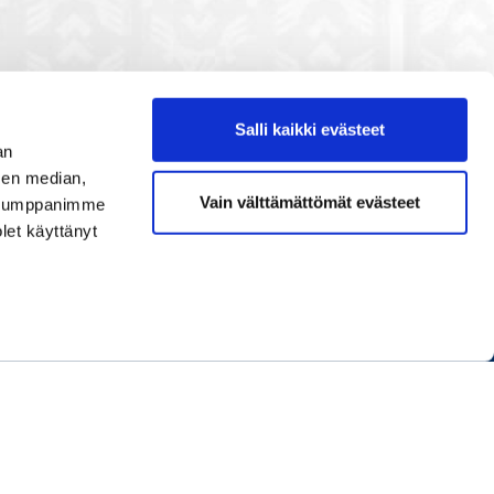
Salli kaikki evästeet
an
sen median,
Etusivu
Vain välttämättömät evästeet
. Kumppanimme
Painopisteet
olet käyttänyt
Verkostoidu
Tapahtumat
Palvelut
Ihmiset
Info