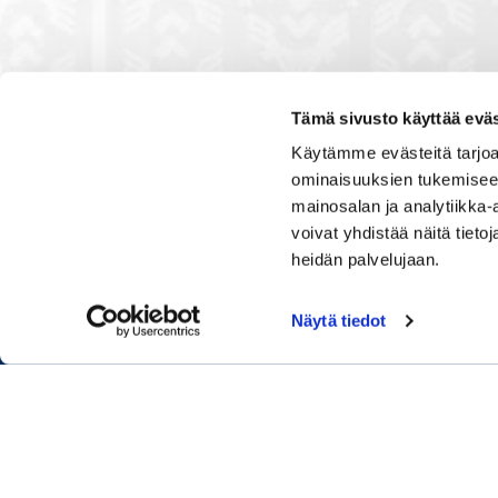
Tämä sivusto käyttää eväs
Käytämme evästeitä tarjoa
ominaisuuksien tukemisee
Kauppakamarissa kuulut verkos
mainosalan ja analytiikka
luontevasti kollegoidesi kanssa
voivat yhdistää näitä tietoja
ja vaikutat elinkeinoelämän to
heidän palvelujaan.
muiden yritysjohtajien kanssa.
uskoo tulevaisuuteen, ajattelee 
osaamistaan.
Näytä tiedot