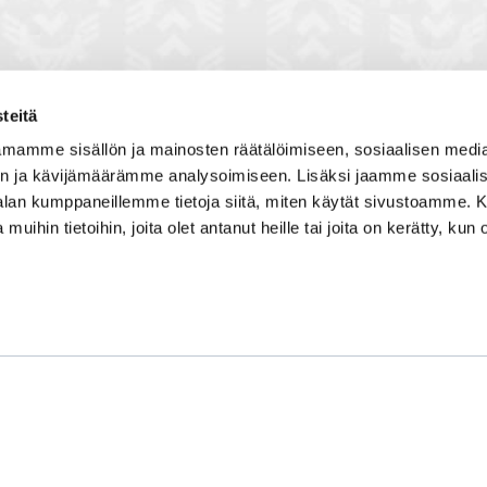
teitä
mamme sisällön ja mainosten räätälöimiseen, sosiaalisen medi
n ja kävijämäärämme analysoimiseen. Lisäksi jaamme sosiaali
toon, jossa vuorovaikutat
Satakunnan kauppakamari
-alan kumppaneillemme tietoja siitä, miten käytät sivustoamme
, solmit kiinnostavia kontakteja
Valtakatu 6, 28100 Pori
 muihin tietoihin, joita olet antanut heille tai joita on kerätty, kun 
imintaedellytyksiin yhdessä
Avoinna ma - pe 8.30 - 15.30.
 Olet mukana joukossa, joka
isosti ja kehittää jatkuvasti
Tilaa uutiskirje
Liity verkostoon
Tietosuojaseloste