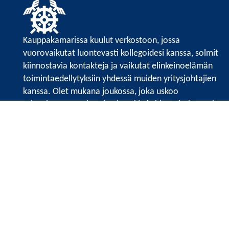
Kauppakamarissa kuulut verkostoon, jossa
vuorovaikutat luontevasti kollegoidesi kanssa, solmit
kiinnostavia kontakteja ja vaikutat elinkeinoelämän
toimintaedellytyksiin yhdessä muiden yritysjohtajien
kanssa. Olet mukana joukossa, joka uskoo
tulevaisuuteen, ajattelee isosti ja kehittää jatkuvasti
osaamistaan.
Satakunnan kauppakamari
Valtakatu 6, 28100 Pori
Avoinna ma - pe 8.30 - 15.30.
Tilaa uutiskirje
Liity verkostoon