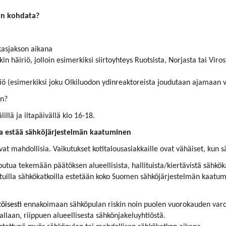
in kohdata?
kasjakson aikana
in häiriö, jolloin esimerkiksi siirtoyhteys Ruotsista, Norjasta tai Viro
 (esimerkiksi joku Olkiluodon ydinreaktoreista joudutaan ajamaan vi
in?
llä ja iltapäivällä klo 16-18.
apa estää sähköjärjestelmän kaatuminen
at mahdollisia. Vaikutukset kotitalousasiakkaille ovat vähäiset, kun
utua tekemään päätöksen alueellisista, hallituista/kiertävistä sähkö
tetuilla sähkökatkoilla estetään koko Suomen sähköjärjestelmän kaatum
öisesti
ennakoimaan sähköpulan riskin noin puolen vuorokauden varo
allaan, riippuen alueellisesta sähkönjakeluyhtiöstä.