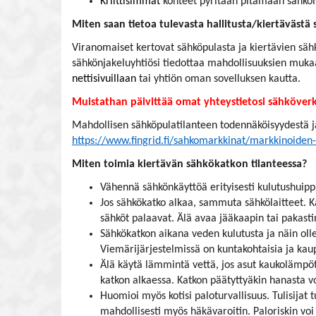
Kriittisimmät
kohteet pyritään pitämään sähköi
Miten saan tietoa tulevasta hallitusta/kiertävästä
Viranomaiset kertovat sähköpulasta ja kiertävien sähk
sähkönjakeluyhtiösi tiedottaa mahdollisuuksien muka
nettisivuillaan
tai yhtiön oman sovelluksen kautta.
Muistathan päivittää omat yhteystietosi sähköverkk
Mahdollisen sähköpulatilanteen todennäköisyydestä ja 
https://www.fingrid.fi/sahkomarkkinat/markkinoiden-y
Miten toimia kiertävän sähkökatkon tilanteessa?
Vähennä sähkönkäyttöä erityisesti kulutushuip
Jos sähkökatko alkaa, sammuta sähkölaitteet. Kat
sähköt palaavat. Älä avaa jääkaapin tai pakast
Sähkökatkon aikana veden kulutusta ja näin ol
Viemärijärjestelmissä on kuntakohtaisia ja kau
Älä käytä lämmintä vettä, jos asut kaukolämpöt
katkon alkaessa. Katkon päätyttyäkin hanasta vo
Huomioi myös kotisi paloturvallisuus. Tulisijat
mahdollisesti myös häkävaroitin. Paloriskin vo