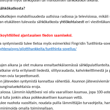
stettynä myös sähköpulan tai mahdollisen sähkökatkon aikana.
 sähkökatkosta?
ökatkojen mahdollisuudesta uutisissa radiossa ja televisiossa, mikäl
an etukäteen tulevasta sähkökatkosta
yhtiökohtaisesti
eri viestintäkan
oyhtiöllesi ajantasaisen tiedon saamiseksi.
syntymisestä tulee tietoa myös esimerkiksi Fingridin Tuntihinta-sovel
htenaisyys/pilottihankkeita/tuntihinta-sovellus/
pujen aikana ja olet mukana ennaltaehkäisemässä sähköpulatilanteita
kaise virta erityisesti liedestä, silitysraudasta, kahvinkeittimestä ja
imen ovia tarpeettomasti.
len jäteveden syntymistä kannattaa vähentää.
Asunnon jätevesiviemäri
punginaluekohtaisia eroja.
alossa. Lämmin käyttövesi voi olla vaarallisen kuumaa, jopa 100-aste
i tulla jonkin aikaa poikkeuksellisen kuumaan vettä.
 tulee nuohota vuosittain, noudata puilla lämmittäjän turvaohjeita, han
i minimoida omalla toiminnallaan.