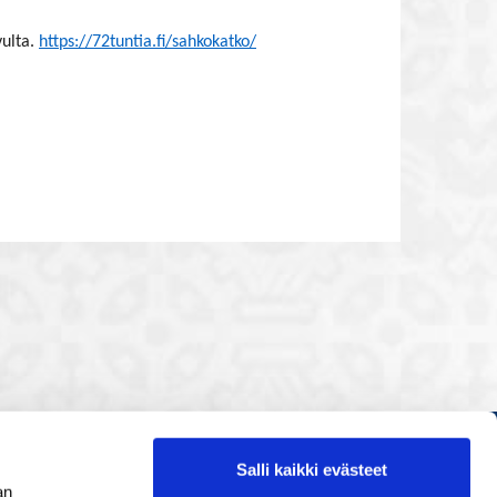
ulta.
https://72tuntia.fi/sahkokatko/
Salli kaikki evästeet
Etusivu
an