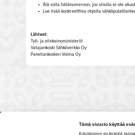
Älä soita hätänumeroon, jos sinulla ei ole akuu
Lue lisää konkreettisia ohjeita sähköpulatilant
Lähteet:
Työ- ja elinkeinoministeriö
Vatajankoski Sähköverkko Oy
Paneliankosken Voima Oy
Tämä sivusto käyttää eväs
Kauppakamarissa kuulut verkos
Käytämme evästeitä tarjoa