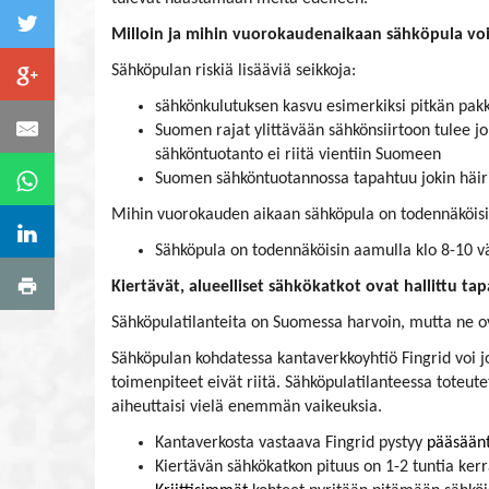
Milloin ja mihin vuorokaudenaikaan sähköpula vo
Sähköpulan riskiä lisääviä seikkoja:
sähkönkulutuksen kasvu esimerkiksi pitkän pak
Suomen rajat ylittävään sähkönsiirtoon tulee jok
sähköntuotanto ei riitä vientiin Suomeen
Suomen sähköntuotannossa tapahtuu jokin häiriö
Mihin vuorokauden aikaan sähköpula on todennäköis
Sähköpula on todennäköisin aamulla klo 8-10 väli
Kiertävät, alueelliset sähkökatkot ovat hallittu t
Sähköpulatilanteita on Suomessa harvoin, mutta ne ov
Sähköpulan kohdatessa kantaverkkoyhtiö Fingrid voi jo
toimenpiteet eivät riitä. Sähköpulatilanteessa toteu
aiheuttaisi vielä enemmän vaikeuksia.
Kantaverkosta vastaava Fingrid pystyy
pääsäänt
Kiertävän sähkökatkon pituus on 1-2 tuntia kerr