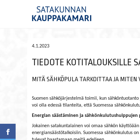
4.1.2023
TIEDOTE KOTITALOUKSILLE 
MITÄ SÄHKÖPULA TARKOITTAA JA MITEN
Suomen sähköjärjestelmä toimii, kun sähköntuotanto j
voi olla edessä tilanteita, että Suomessa sähkönkulu
Energian säästäminen ja sähkönkulutushuippujen 
Jokainen satakuntalainen voi omaa sähkön käyttöään vä
energiansäästötalkoisiin. Suomessa sähkönkulutus on
tulevat haastamaan meitä edelleen.