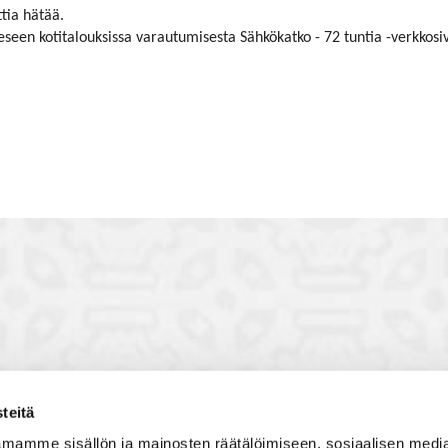
ttia hätää.
eeseen kotitalouksissa varautumisesta Sähkökatko - 72 tuntia -verkkosiv
teitä
toon, jossa vuorovaikutat
Satakunnan kauppakamari
mamme sisällön ja mainosten räätälöimiseen, sosiaalisen medi