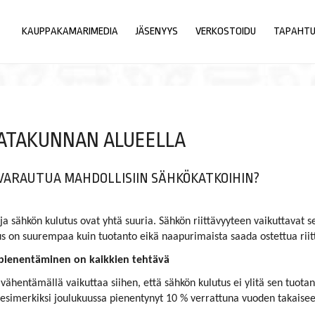
KAUPPAKAMARIMEDIA
JÄSENYYS
VERKOSTOIDU
TAPAHT
SATAKUNNAN ALUEELLA
 VARAUTUA MAHDOLLISIIN SÄHKÖKATKOIHIN?
a sähkön kulutus ovat yhtä suuria. Sähkön riittävyyteen vaikuttavat 
tus on suurempaa kuin tuotanto eikä naapurimaista saada ostettua riit
pienentäminen on kaikkien tehtävä
hentämällä vaikuttaa siihen, että sähkön kulutus ei ylitä sen tuotant
 esimerkiksi joulukuussa pienentynyt 10 % verrattuna vuoden takaise