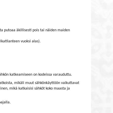
sta putoaa äkillisesti pois tai näiden maiden
katilanteen vuoksi alas).
 sähkön katkeamiseen on kodeissa varauduttu.
katkoista, mikäli muut sähkönkäyttöön vaikuttavat
inen, mikä katkaisisi sähköt koko maasta ja
ajalla.