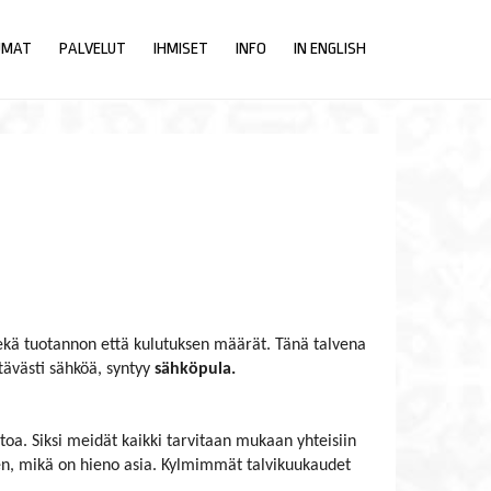
UMAT
PALVELUT
IHMISET
INFO
IN ENGLISH
sekä tuotannon että kulutuksen määrät. Tänä talvena
tävästi sähköä, syntyy
sähköpula.
oa. Siksi meidät kaikki tarvitaan mukaan yhteisiin
en, mikä on hieno asia. Kylmimmät talvikuukaudet