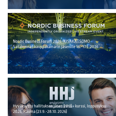
Nordic Business Forum 2026 -KISAKATSOMO
Satakunnan kauppakamarin jäsenille 16.-17.9.2026
Hyväksytty hallituksen jäsen (HHJ) - kurssi, loppusyksy
2026, Rauma (23.9.-28.10.2026)