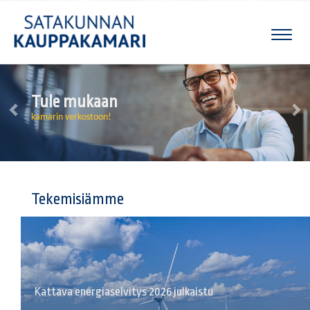
Naviga
Tule mukaan
kamarin verkostoon!
Tekemisiämme
Kattava energiaselvitys 2026 julkaistu