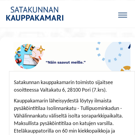
Naviga
​​​​​​​Satakunnan kauppakamarin toimisto sijaitsee
osoitteessa Valtakatu 6, 28100 Pori (7.krs).
Kauppakamarin läheisyydestä löytyy ilmaista
pysäköintitilaa Isolinnankatu - Tullipuominkadun -
Vähälinnankatu väliseltä isolta soraparkkipaikalta.
Maksullista pysäköintitilaa on katujen varsilla.
Eteläkauppatorilla on 60 min kiekkopaikkoja ja