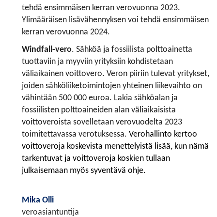
tehdä ensimmäisen kerran verovuonna 2023.
Ylimääräisen lisävähennyksen voi tehdä ensimmäisen
kerran verovuonna 2024.
Windfall-vero
. Sähköä ja fossiilista polttoainetta
tuottaviin ja myyviin yrityksiin kohdistetaan
väliaikainen voittovero. Veron piiriin tulevat yritykset,
joiden sähköliiketoimintojen yhteinen liikevaihto on
vähintään 500 000 euroa. Lakia sähköalan ja
fossiilisten polttoaineiden alan väliaikaisista
voittoveroista sovelletaan verovuodelta 2023
toimitettavassa verotuksessa.
Verohallinto kertoo
voittoveroja koskevista menettelyistä lisää, kun nämä
tarkentuvat ja voittoveroja koskien tullaan
julkaisemaan myös syventävä ohje.
Mika Olli
veroasiantuntija