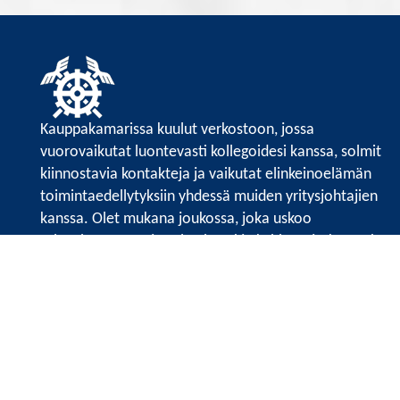
Kauppakamarissa kuulut verkostoon, jossa
vuorovaikutat luontevasti kollegoidesi kanssa, solmit
kiinnostavia kontakteja ja vaikutat elinkeinoelämän
toimintaedellytyksiin yhdessä muiden yritysjohtajien
kanssa. Olet mukana joukossa, joka uskoo
tulevaisuuteen, ajattelee isosti ja kehittää jatkuvasti
osaamistaan.
Satakunnan kauppakamari
Valtakatu 6, 28100 Pori
Avoinna ma - pe 8.30 - 15.30.