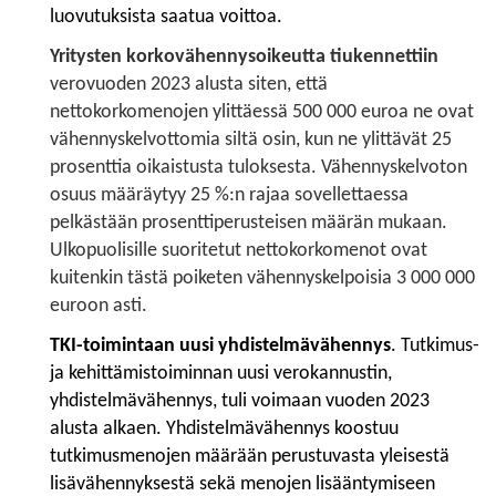
luovutuksista saatua voittoa.
Yritysten korkovähennysoikeutta tiukennettiin
verovuoden 2023 alusta siten, että
nettokorkomenojen ylittäessä 500 000 euroa ne ovat
vähennyskelvottomia siltä osin, kun ne ylittävät 25
prosenttia oikaistusta tuloksesta. Vähennyskelvoton
osuus määräytyy 25 %:n rajaa sovellettaessa
pelkästään prosenttiperusteisen määrän mukaan.
Ulkopuolisille suoritetut nettokorkomenot ovat
kuitenkin tästä poiketen vähennyskelpoisia 3 000 000
euroon asti.
TKI-toimintaan uusi yhdistelmävähennys
. Tutkimus-
ja kehittämistoiminnan uusi verokannustin,
yhdistelmävähennys, tuli voimaan vuoden 2023
alusta alkaen. Yhdistelmävähennys koostuu
tutkimusmenojen määrään perustuvasta yleisestä
lisävähennyksestä sekä menojen lisääntymiseen