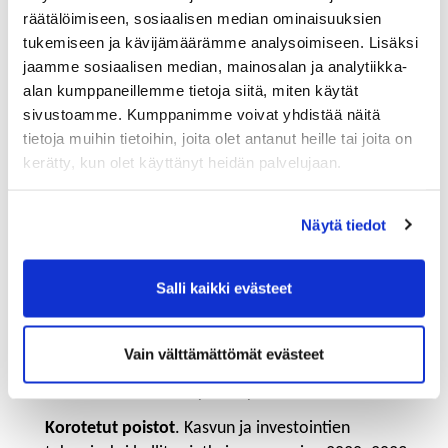
teollisuuden sähköveroluokkaan. Kalankasvatus
räätälöimiseen, sosiaalisen median ominaisuuksien
sisällytettiin maatalouden energiaveron
tukemiseen ja kävijämäärämme analysoimiseen. Lisäksi
palautukseen, jolloin sähkövero aleni teollisuuden
jaamme sosiaalisen median, mainosalan ja analytiikka-
sähköveroluokkaan.
alan kumppaneillemme tietoja siitä, miten käytät
sivustoamme. Kumppanimme voivat yhdistää näitä
TKI-lisävähennyksen voimassaoloajan ja määrän
tietoja muihin tietoihin, joita olet antanut heille tai joita on
muutos
. Tutkimus- ja kehittämistoiminnan
kerätty, kun olet käyttänyt heidän palvelujaan.
lisävähennyksestä säädettyä lakia tutkimus- ja
kehittämistoiminnan lisävähennyksestä verovuosina
2021–2025 muutettiin pidentämällä lain
Näytä tiedot
voimassaoloaikaa vuodesta 2025 vuoteen 2027 sekä
lisävähennyksen määrää muutettiin siten, että yritys
Salli kaikki evästeet
voi tehdä vuosina 2022–2027 verotuksessa 150
prosentin lisävähennyksen sellaisista tutkimus- ja
kehittämistoiminnan menoista, jotka perustuvat
Vain välttämättömät evästeet
verovelvollisen ja tutkimusorganisaation tutkimus- ja
kehittämistoiminnan yhteistyöhön.
Korotetut poistot
. Kasvun ja investointien