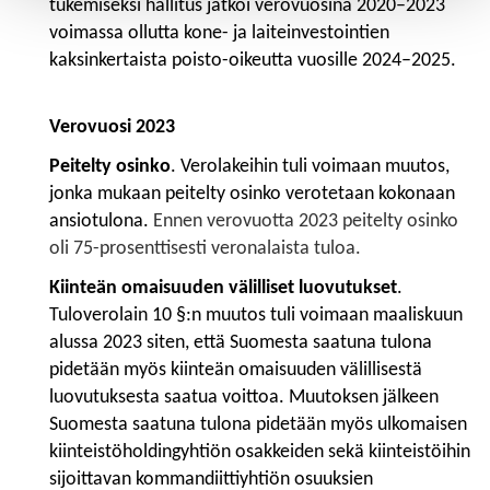
tukemiseksi hallitus jatkoi verovuosina 2020–2023
voimassa ollutta kone- ja laiteinvestointien
kaksinkertaista poisto-oikeutta vuosille 2024–2025.
Verovuosi 2023
Peitelty osinko
. Verolakeihin tuli voimaan muutos,
jonka mukaan peitelty osinko verotetaan kokonaan
ansiotulona.
Ennen verovuotta 2023 peitelty osinko
oli 75-prosenttisesti veronalaista tuloa.
Kiinteän omaisuuden välilliset luovutukset
.
Tuloverolain 10 §:n muutos tuli voimaan maaliskuun
alussa 2023 siten, että Suomesta saatuna tulona
pidetään myös kiinteän omaisuuden välillisestä
luovutuksesta saatua voittoa. Muutoksen jälkeen
Suomesta saatuna tulona pidetään myös ulkomaisen
kiinteistöholdingyhtiön osakkeiden sekä kiinteistöihin
sijoittavan kommandiittiyhtiön osuuksien