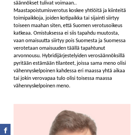
säännökset tulivat voimaan..
Maastapoistumisverotus koskee yhtiöitä ja kiinteitä
toimipaikkoja, joiden kotipaikka tai sijainti siirtyy
toiseen maahan siten, että Suomen verotusoikeus
katkeaa. Omistuksessa ei siis tapahdu muutosta,
vaan omaisuutta siirtyy pois Suomesta ja Suomessa
verotetaan omaisuuden täällä tapahtunut
arvonnousu. Hybridijärjestelyiden verosäännöksillä
pyritään estämään tilanteet, joissa sama meno olisi
vähennyskelpoinen kahdessa eri maassa yhtä aikaa
tai jokin verovapaa tulo olisi toisessa maassa
vähennyskelpoinen meno.