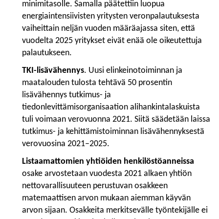
minimitasolle. Samalla päätettiin luopua
energiaintensiivisten yritysten veronpalautuksesta
vaiheittain neljän vuoden määräajassa siten, että
vuodelta 2025 yritykset eivät enää ole oikeutettuja
palautukseen.
TKI-lisävähennys
. Uusi elinkeinotoiminnan ja
maatalouden tulosta tehtävä 50 prosentin
lisävähennys tutkimus- ja
tiedonlevittämisorganisaation alihankintalaskuista
tuli voimaan verovuonna 2021.
Siitä säädetään laissa
tutkimus- ja kehittämistoiminnan lisävähennyksestä
verovuosina 2021–2025.
Listaamattomien yhtiöiden henkilöstöanneissa
osake arvostetaan vuodesta 2021 alkaen yhtiön
nettovarallisuuteen perustuvan osakkeen
matemaattisen arvon mukaan aiemman käyvän
arvon sijaan. Osakkeita merkitsevälle työntekijälle ei