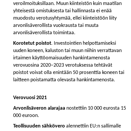
veroilmoituksillaan.
Muun kiinteistön kuin maatilan
yhteisestä omistuksesta tai hallinnasta ei enää
muodostu verotusyhtymää, ellei kiinteistöön liity
arvonlisäverollista vuokrausta tai muuta
arvonlisäverollista toimintaa.
Korotetut poistot
. Investointien helpottamiseksi
uuden koneen, kaluston tai muun niihin verrattavan
irtaimen käyttöomaisuuden hankintamenosta
verovuosina 2020–2023 verotuksessa tehtävät
poistot voivat olla enintään 50 prosenttia koneen tai
laitteen poistamatta olevasta hankintamenosta.
Verovuosi 2021
Arvonlisäveron alarajaa
nostettiin 10 000 eurosta 15
000 euroon.
Teollisuuden sähkövero
alennettiin EU:n sallimalle