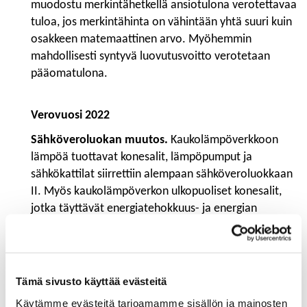
muodostu merkintähetkellä ansiotulona verotettavaa
tuloa, jos merkintähinta on vähintään yhtä suuri kuin
osakkeen matemaattinen arvo. Myöhemmin
mahdollisesti syntyvä luovutusvoitto verotetaan
pääomatulona.
Verovuosi 2022
Sähköveroluokan muutos.
Kaukolämpöverkkoon
lämpöä tuottavat konesalit, lämpöpumput ja
sähkökattilat siirrettiin alempaan sähköveroluokkaan
II. Myös kaukolämpöverkon ulkopuoliset konesalit,
jotka täyttävät energiatehokkuus- ja energian
hyödyntämiskriteerit, ja teollisen kokoluokan
kiinteistökohtaiset lämpöpumput ovat oikeutettuja
alennettuun sähköveroon. Sähköveronalennus koskee
myös geotermisten lämpölaitosten
Tämä sivusto käyttää evästeitä
kiertovesipumppuja. Kierrätysteollisuus siirrettiin
Käytämme evästeitä tarjoamamme sisällön ja mainosten