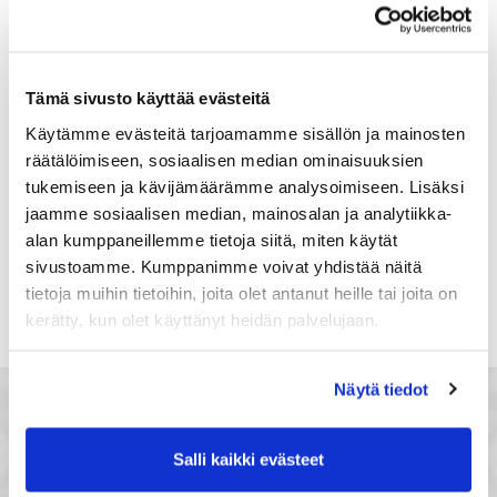
Suomi
Rekisteröidy
Tämä sivusto käyttää evästeitä
Haluan tilata Satakunnan kauppakamari
Käytämme evästeitä tarjoamamme sisällön ja mainosten
uutiskirjeen
räätälöimiseen, sosiaalisen median ominaisuuksien
Olen lukenut Satakunnan kauppakamarin
tukemiseen ja kävijämäärämme analysoimiseen. Lisäksi
tietosuojaselosteen
ja hyväksyn henkilötietojeni
jaamme sosiaalisen median, mainosalan ja analytiikka-
käsittelyn (*)
alan kumppaneillemme tietoja siitä, miten käytät
(*) Tieto on pakollinen
sivustoamme. Kumppanimme voivat yhdistää näitä
tietoja muihin tietoihin, joita olet antanut heille tai joita on
kerätty, kun olet käyttänyt heidän palvelujaan.
Näytä tiedot
Salli kaikki evästeet