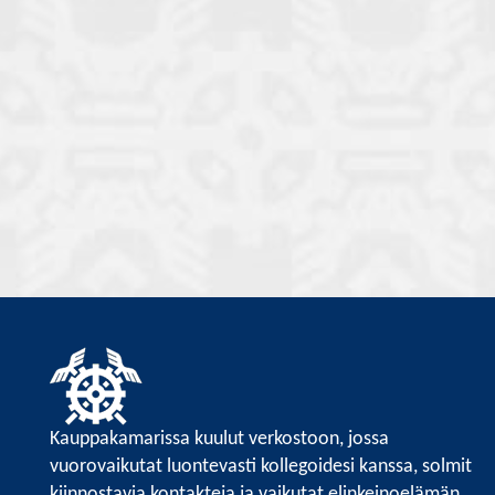
Kauppakamarissa kuulut verkostoon, jossa
vuorovaikutat luontevasti kollegoidesi kanssa, solmit
kiinnostavia kontakteja ja vaikutat elinkeinoelämän