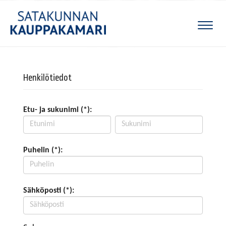
Naviga
Henkilötiedot
Etu- ja sukunimi (*):
Puhelin (*):
Sähköposti (*):