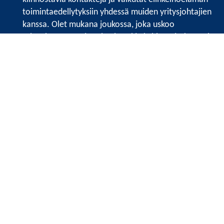
toimintaedellytyksiin yhdessä muiden yritysjohtajien
kanssa. Olet mukana joukossa, joka uskoo
tulevaisuuteen, ajattelee isosti ja kehittää jatkuvasti
osaamistaan.
Satakunnan kauppakamari
Valtakatu 6, 28100 Pori
Avoinna ma - pe 8.30 - 15.30.
Tilaa uutiskirje
Liity verkostoon
Tietosuojaseloste
Etusivu
Painopisteet