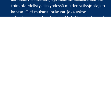
toimintaedellytyksiin yhdessä muiden yritysjohtajien
kanssa. Olet mukana joukossa, joka uskoo
tulevaisuuteen, ajattelee isosti ja kehittää jatkuvasti
osaamistaan.
Satakunnan kauppakamari
Valtakatu 6, 28100 Pori
Avoinna ma - pe 8.30 - 15.30.
Tilaa uutiskirje
Liity verkostoon
Tietosuojaseloste
Etusivu
Painopisteet