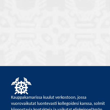
Kauppakamarissa kuulut verkostoon, jossa
vuorovaikutat luontevasti kollegoidesi kanssa, solmit
kiinnostavia kontakteja ja vaikutat elinkeinoelämän