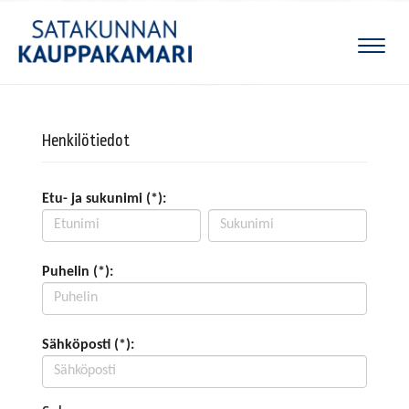
Naviga
Henkilötiedot
Etu- ja sukunimi (*):
Puhelin (*):
Sähköposti (*):