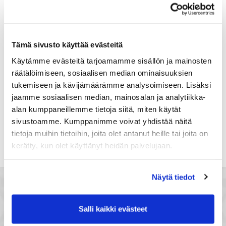
Suomi
Rekisteröidy
Tämä sivusto käyttää evästeitä
Haluan tilata Satakunnan kauppakamari
Käytämme evästeitä tarjoamamme sisällön ja mainosten
uutiskirjeen
räätälöimiseen, sosiaalisen median ominaisuuksien
Olen lukenut Satakunnan kauppakamarin
tukemiseen ja kävijämäärämme analysoimiseen. Lisäksi
tietosuojaselosteen
ja hyväksyn henkilötietojeni
jaamme sosiaalisen median, mainosalan ja analytiikka-
käsittelyn (*)
alan kumppaneillemme tietoja siitä, miten käytät
(*) Tieto on pakollinen
sivustoamme. Kumppanimme voivat yhdistää näitä
tietoja muihin tietoihin, joita olet antanut heille tai joita on
kerätty, kun olet käyttänyt heidän palvelujaan.
Näytä tiedot
Salli kaikki evästeet