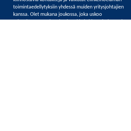
toimintaedellytyksiin yhdessä muiden yritysjohtajien
kanssa. Olet mukana joukossa, joka uskoo
tulevaisuuteen, ajattelee isosti ja kehittää jatkuvasti
osaamistaan.
Satakunnan kauppakamari
Valtakatu 6, 28100 Pori
Avoinna ma - pe 8.30 - 15.30.
Tilaa uutiskirje
Liity verkostoon
Tietosuojaseloste
Etusivu
Painopisteet