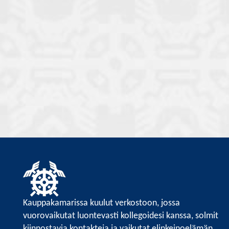
Kauppakamarissa kuulut verkostoon, jossa
vuorovaikutat luontevasti kollegoidesi kanssa, solmit
kiinnostavia kontakteja ja vaikutat elinkeinoelämän