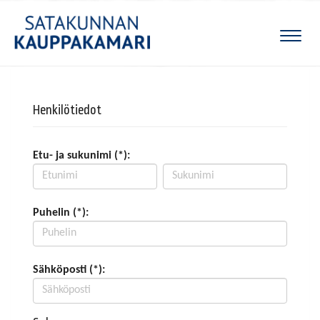
Naviga
Henkilötiedot
Etu- ja sukunimi (*):
Puhelin (*):
Sähköposti (*):