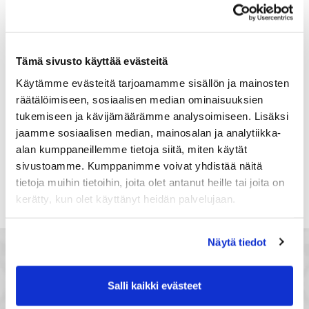
Suomi
Rekisteröidy
Tämä sivusto käyttää evästeitä
Haluan tilata Satakunnan kauppakamari
Käytämme evästeitä tarjoamamme sisällön ja mainosten
uutiskirjeen
räätälöimiseen, sosiaalisen median ominaisuuksien
Olen lukenut Satakunnan kauppakamarin
tukemiseen ja kävijämäärämme analysoimiseen. Lisäksi
tietosuojaselosteen
ja hyväksyn henkilötietojeni
jaamme sosiaalisen median, mainosalan ja analytiikka-
käsittelyn (*)
alan kumppaneillemme tietoja siitä, miten käytät
(*) Tieto on pakollinen
sivustoamme. Kumppanimme voivat yhdistää näitä
tietoja muihin tietoihin, joita olet antanut heille tai joita on
kerätty, kun olet käyttänyt heidän palvelujaan.
Näytä tiedot
Salli kaikki evästeet