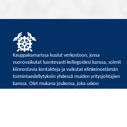
Kauppakamarissa kuulut verkostoon, jossa
vuorovaikutat luontevasti kollegoidesi kanssa, solmit
kiinnostavia kontakteja ja vaikutat elinkeinoelämän
toimintaedellytyksiin yhdessä muiden yritysjohtajien
kanssa. Olet mukana joukossa, joka uskoo
tulevaisuuteen, ajattelee isosti ja kehittää jatkuvasti
osaamistaan.
Satakunnan kauppakamari
Valtakatu 6, 28100 Pori
Avoinna ma - pe 8.30 - 15.30.