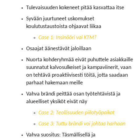
Tulevaisuuden kokeneet pitää kasvattaa itse
Syvään juurtuneet uskomukset
koulutustaustoista ohjaavat liikaa
Case 1: Insinööri vai KTM?
Osaajat äänestävät jaloillaan
Nuorta kohderyhmää eivät puhuttele asiakkaille
suunnatut kalvosulkeiset ja kampaviinerit, vaan
on tehtävä proaktiivisesti töitä, jotta saadaan
parhaat hakemaan meille
Vahva brändi peittää osan työtehtävistä ja
alueelliset yksiköt eivät näy
Case 2: Teollisuuden piilotyöpaikat
Case 3: Tuttu brändi voi johtaa harhaan
Vahva suositus: Täsmällisellä ja