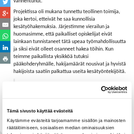
vanhentunut.
Projektissa oli mukana tunnettu teollinen toimija,
joka kertoi, etteivät he saa kunnollisia
kesätyöhakemuksia. Järjestimme vierailun ja
huomasimme, että paikalliset opiskelijat eivät
lainkaan tunnistaneet tätä upeaa työmahdollisuutta
ja siksi eivät olleet osanneet hakea töihin. Kun
teimme paikallista yksikköä tutuksi
pääkohderyhmälle, hakijamäärät nousivat ja hyvistä
hakijoista saatiin palkattua useita kesätyöntekijöitä.
Täsmävinkki: Oletko varma, että rekrytoinnin
kohderyhmäsi tietävät, mitä paikallinen
yksikkö tekee? Yhä henkilökohtaisemmaksi
muuttuvalla rekrytointikentällä pelkkä
Tämä sivusto käyttää evästeitä
yrityksen nimen tunnistaminen ei riitä.
Käytämme evästeitä tarjoamamme sisällön ja mainosten
räätälöimiseen, sosiaalisen median ominaisuuksien