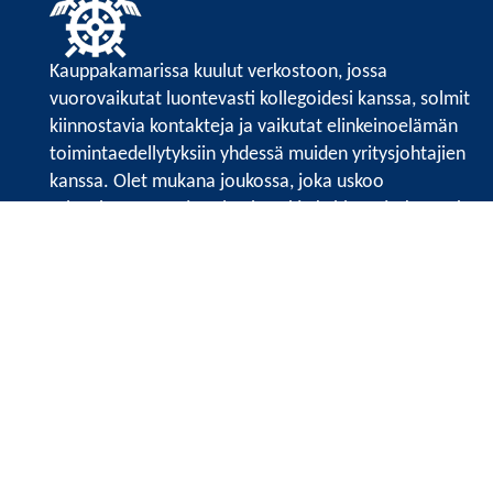
Kauppakamarissa kuulut verkostoon, jossa
vuorovaikutat luontevasti kollegoidesi kanssa, solmit
kiinnostavia kontakteja ja vaikutat elinkeinoelämän
toimintaedellytyksiin yhdessä muiden yritysjohtajien
kanssa. Olet mukana joukossa, joka uskoo
tulevaisuuteen, ajattelee isosti ja kehittää jatkuvasti
osaamistaan.
Satakunnan kauppakamari
Valtakatu 6, 28100 Pori
Avoinna ma - pe 8.30 - 15.30.
Tilaa uutiskirje
Liity verkostoon
Tietosuojaseloste