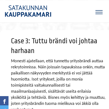
Naviga
Case 3: Tuttu brändi voi johtaa
harhaan
Monesti ajatellaan, että tunnettu yritysbrändi auttaa
rekrytoinnissa. Näin joissain tapauksissa onkin, mutta
paikallisen näkyvyyden merkitystä ei voi jättää
huomiotta. Isot yritykset, joilla on monia
toimipisteitä valtakunnallisesti tai
maailmanlaajuisesti, sisältävät useita erilaisia
yksiköitä ja tehtäviä. Bisnes myös kehittyy ja muuttuu,
joten yritysbrändin tuoma mielikuva voi äkkiä olla