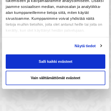
tukemiseen ja kävijämäärämme analysoimiseen. Lisäksi
jaamme sosiaalisen median, mainosalan ja analytiikka-
alan kumppaneillemme tietoja siitä, miten käytät
sivustoamme. Kumppanimme voivat yhdistää näitä
tietoja muihin tietoihin, joita olet antanut heille tai joita on
kerätty, kun olet käyttänyt heidän palvelujaan.
Näytä tiedot
Salli kaikki evästeet
Vain välttämättömät evästeet