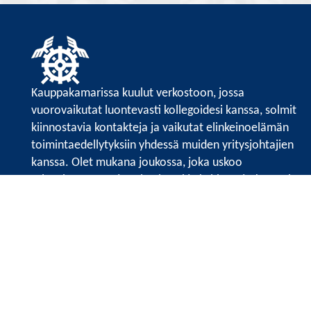
Kauppakamarissa kuulut verkostoon, jossa
vuorovaikutat luontevasti kollegoidesi kanssa, solmit
kiinnostavia kontakteja ja vaikutat elinkeinoelämän
toimintaedellytyksiin yhdessä muiden yritysjohtajien
kanssa. Olet mukana joukossa, joka uskoo
tulevaisuuteen, ajattelee isosti ja kehittää jatkuvasti
osaamistaan.
Satakunnan kauppakamari
Valtakatu 6, 28100 Pori
Avoinna ma - pe 8.30 - 15.30.
Tilaa uutiskirje