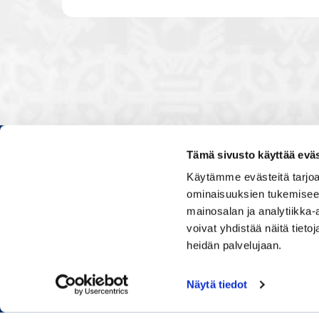
Tämä sivusto käyttää eväs
Kauppakamarissa kuulut verkos
Käytämme evästeitä tarjoa
luontevasti kollegoidesi kanssa
ominaisuuksien tukemisee
ja vaikutat elinkeinoelämän to
mainosalan ja analytiikka
muiden yritysjohtajien kanssa.
voivat yhdistää näitä tietoja
uskoo tulevaisuuteen, ajattelee 
osaamistaan.
heidän palvelujaan.
Näytä tiedot