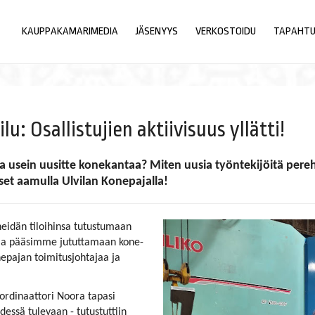
KAUPPAKAMARIMEDIA
JÄSENYYS
VERKOSTOIDU
TAPAHT
u: Osallistujien aktiivisuus yllätti!
ka usein uusitte konekantaa? Miten uusia työntekijöitä per
et aamulla Ulvilan Konepajalla!
eidän tiloihinsa tutustumaan
ja pääsimme jututtamaan kone-
nepajan toimitusjohtajaa ja
rdinaattori Noora tapasi
dessä tulevaan - tutustuttiin