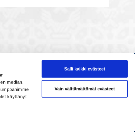
Salli kaikki evästeet
Etusivu
an
Painopisteet
sen median,
Vain välttämättömät evästeet
. Kumppanimme
Verkostoidu
olet käyttänyt
Tapahtumat
Palvelut
Ihmiset