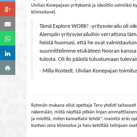
Ulvilan Konepajaan yrityksenä ja ideoitiin valmiiksi k
kiinnostavat.
Tämä Explore WORK! -yritysvierailu oli oik
Aiempiin yritysvierailuihin verrattuna täm
heistä huomasi, että he ovat valmistautune
suunnittelimme etukäteen Nooran kanssa os
tulosta. Oli ilo päästä tutustumaan tulevai
- Milla Rostedt, Ulvilan Konepajan toimitu
Ryhmän mukana ollut opettaja Tero yhdisti taitavasti
näkemään, miltä näyttää pitkän linjan ammattilaisen t
ja miettiä, miten kannattaisi tehdä", mainitsi eräs 
kunhan oma kiinnostus ja halu kehittää taitojaan ova