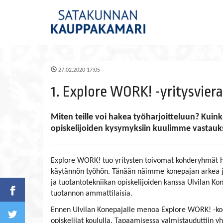
27.02.2020 17:05
1. Explore WORK! -yritysvierail
Miten teille voi hakea työharjoitteluun? Kuin
opiskelijoiden kysymyksiin kuulimme vastauks
Explore WORK! tuo yritysten toivomat kohderyhmät h
käytännön työhön. Tänään näimme konepajan arkea 
ja tuotantotekniikan opiskelijoiden kanssa Ulvilan Ko
tuotannon ammattilaisia.
Ennen Ulvilan Konepajalle menoa Explore WORK! -koo
opiskelijat koululla. Tapaamisessa valmistauduttiin yh