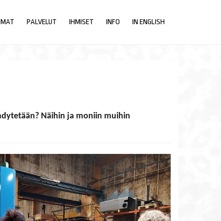
UMAT
PALVELUT
IHMISET
INFO
IN ENGLISH
ehdytetään? Näihin ja moniin muihin