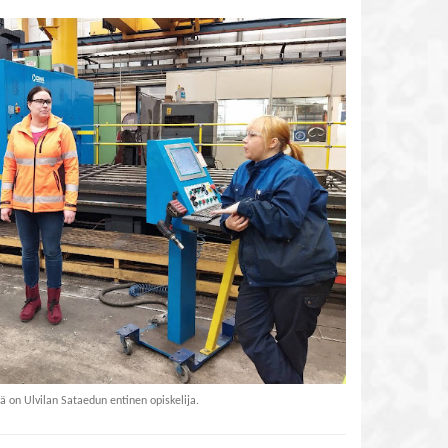
ä on Ulvilan Sataedun entinen opiskelija.