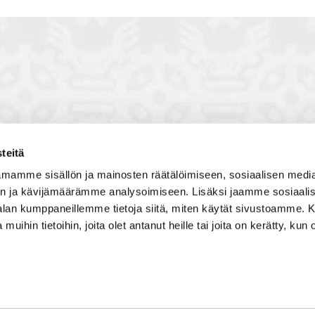
teitä
toon, jossa vuorovaikutat
Satakunnan kauppakamari
mamme sisällön ja mainosten räätälöimiseen, sosiaalisen medi
, solmit kiinnostavia kontakteja
Valtakatu 6, 28100 Pori
n ja kävijämäärämme analysoimiseen. Lisäksi jaamme sosiaali
imintaedellytyksiin yhdessä
Avoinna ma - pe 8.30 - 15.30.
-alan kumppaneillemme tietoja siitä, miten käytät sivustoamme
 Olet mukana joukossa, joka
 muihin tietoihin, joita olet antanut heille tai joita on kerätty, kun 
isosti ja kehittää jatkuvasti
Tilaa uutiskirje
Liity verkostoon
Tietosuojaseloste