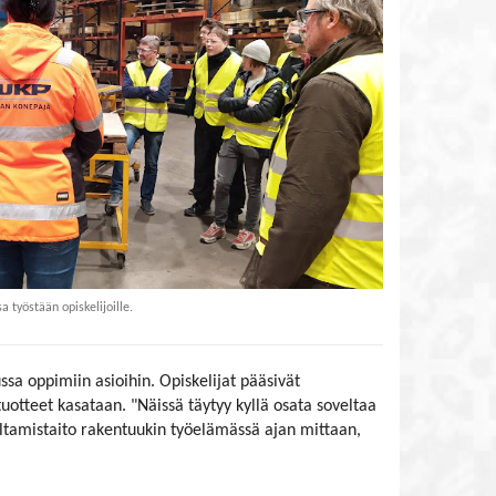
työstään opiskelijoille.
sa oppimiin asioihin. Opiskelijat pääsivät
uotteet kasataan. "Näissä täytyy kyllä osata soveltaa
eltamistaito rakentuukin työelämässä ajan mittaan,