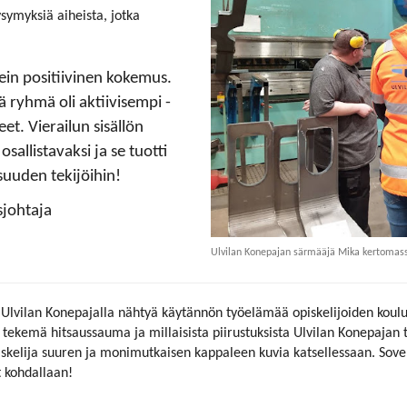
ysymyksiä aiheista, jotka
ein positiivinen kokemus.
ä ryhmä oli aktiivisempi -
et. Vierailun sisällön
allistavaksi ja se tuotti
suuden tekijöihin!
sjohtaja
Ulvilan Konepajan särmääjä Mika kertomassa 
 Ulvilan Konepajalla nähtyä käytännön työelämää opiskelijoiden koulus
ekemä hitsaussauma ja millaisista piirustuksista Ulvilan Konepajan t
opiskelija suuren ja monimutkaisen kappaleen kuvia katsellessaan. Sov
t kohdallaan!