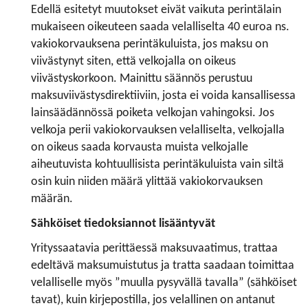
Edellä esitetyt muutokset eivät vaikuta perintälain
mukaiseen oikeuteen saada velalliselta 40 euroa ns.
vakiokorvauksena perintäkuluista, jos maksu on
viivästynyt siten, että velkojalla on oikeus
viivästyskorkoon. Mainittu säännös perustuu
maksuviivästysdirektiiviin, josta ei voida kansallisessa
lainsäädännössä poiketa velkojan vahingoksi. Jos
velkoja perii vakiokorvauksen velalliselta, velkojalla
on oikeus saada korvausta muista velkojalle
aiheutuvista kohtuullisista perintäkuluista vain siltä
osin kuin niiden määrä ylittää vakiokorvauksen
määrän.
Sähköiset tiedoksiannot lisääntyvät
Yrityssaatavia perittäessä maksuvaatimus, trattaa
edeltävä maksumuistutus ja tratta saadaan toimittaa
velalliselle myös ”muulla pysyvällä tavalla” (sähköiset
tavat), kuin kirjepostilla, jos velallinen on antanut