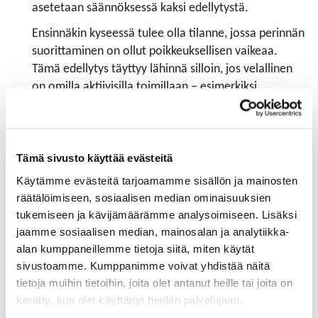
asetetaan säännöksessä kaksi edellytystä.
Ensinnäkin kyseessä tulee olla tilanne, jossa perinnän
suorittaminen on ollut poikkeuksellisen vaikeaa.
Tämä edellytys täyttyy lähinnä silloin, jos velallinen
on omilla aktiivisilla toimillaan – esimerkiksi
aiheettomia väitteitä esittämällä – tarkoituksellisesti
pyrkinyt vaikeuttamaan perintää.
Toiseksi toteutetut perintätoimet eivät myöskään saa
Tämä sivusto käyttää evästeitä
olla suhteettomia etenkään saatavan pääoma
Käytämme evästeitä tarjoamamme sisällön ja mainosten
huomioon ottaen. Suhteettomana voidaan pitää
räätälöimiseen, sosiaalisen median ominaisuuksien
esimerkiksi sitä, jos velalliselle lähetetään jatkuvasti
tukemiseen ja kävijämäärämme analysoimiseen. Lisäksi
maksuvaatimuksia tilanteessa, jossa on selvää, että
jaamme sosiaalisen median, mainosalan ja analytiikka-
velallinen on maksukyvytön.
alan kumppaneillemme tietoja siitä, miten käytät
Velalliselle on enimmäismääriä ylitettäessä esitettävä
sivustoamme. Kumppanimme voivat yhdistää näitä
erittely vaadituista perintäkuluista ja niiden
tietoja muihin tietoihin, joita olet antanut heille tai joita on
perusteista sekä samalla ilmoitettava ne syyt, joiden
kerätty, kun olet käyttänyt heidän palvelujaan.
vuoksi kulut ylittävät muutoin sovellettavan