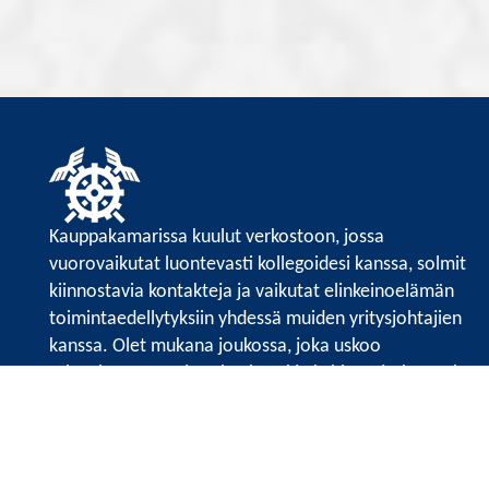
Kauppakamarissa kuulut verkostoon, jossa
vuorovaikutat luontevasti kollegoidesi kanssa, solmit
kiinnostavia kontakteja ja vaikutat elinkeinoelämän
toimintaedellytyksiin yhdessä muiden yritysjohtajien
kanssa. Olet mukana joukossa, joka uskoo
tulevaisuuteen, ajattelee isosti ja kehittää jatkuvasti
osaamistaan.
Satakunnan kauppakamari
Valtakatu 6, 28100 Pori