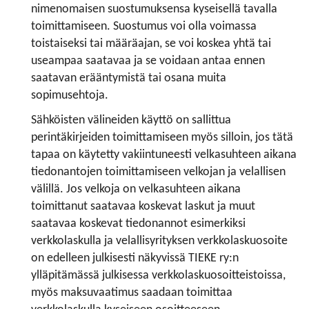
nimenomaisen suostumuksensa kyseisellä tavalla
toimittamiseen. Suostumus voi olla voimassa
toistaiseksi tai määräajan, se voi koskea yhtä tai
useampaa saatavaa ja se voidaan antaa ennen
saatavan erääntymistä tai osana muita
sopimusehtoja.
Sähköisten välineiden käyttö on sallittua
perintäkirjeiden toimittamiseen myös silloin, jos tätä
tapaa on käytetty vakiintuneesti velkasuhteen aikana
tiedonantojen toimittamiseen velkojan ja velallisen
välillä. Jos velkoja on velkasuhteen aikana
toimittanut saatavaa koskevat laskut ja muut
saatavaa koskevat tiedonannot esimerkiksi
verkkolaskulla ja velallisyrityksen verkkolaskuosoite
on edelleen julkisesti näkyvissä TIEKE ry:n
ylläpitämässä julkisessa verkkolaskuosoitteistoissa,
myös maksuvaatimus saadaan toimittaa