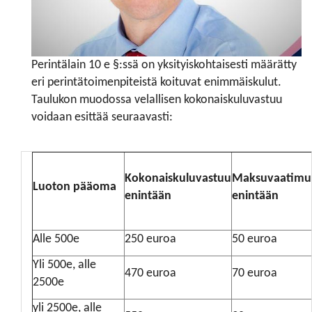
Perintälain 10 e §:ssä on yksityiskohtaisesti määrätty
eri perintätoimenpiteistä koituvat enimmäiskulut.
Taulukon muodossa velallisen kokonaiskuluvastuu
voidaan esittää seuraavasti:
Kokonaiskuluvastuu
Maksuvaatimu
Luoton pääoma
enintään
enintään
Alle 500e
250 euroa
50 euroa
Yli 500e, alle
470 euroa
70 euroa
2500e
yli 2500e, alle