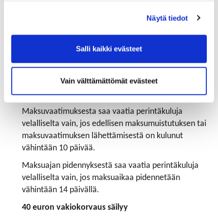
kokonaiskuluvastuun enimmäismäärän.
Näytä tiedot
Myös määräaikoihin tulee muutoksia
Trattaa edeltävän maksumuistutuksen määräaika
Salli kaikki evästeet
pidennetään 7 päivästä 10 päivään ja tratan
protestointiaika pidennetään 10 päivästä 14 päivään.
Vain välttämättömät evästeet
Lisäksi päätettiin tratan protestoinnin takarajasta (60
pv.).
Maksuvaatimuksesta saa vaatia perintäkuluja
velalliselta vain, jos edellisen maksumuistutuksen tai
maksuvaatimuksen lähettämisestä on kulunut
vähintään 10 päivää.
Maksuajan pidennyksestä saa vaatia perintäkuluja
velalliselta vain, jos maksuaikaa pidennetään
vähintään 14 päivällä.
40 euron vakiokorvaus säilyy