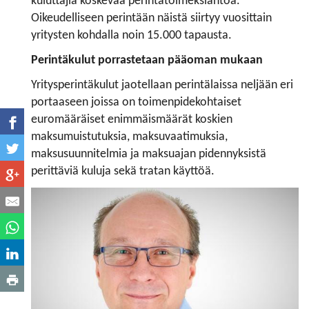
kuluttajia koskevaa perintätoimeksiantoa.
Oikeudelliseen perintään näistä siirtyy vuosittain
yritysten kohdalla noin 15.000 tapausta.
Perintäkulut porrastetaan pääoman mukaan
Yritysperintäkulut jaotellaan perintälaissa neljään eri
portaaseen joissa on toimenpidekohtaiset
euromääräiset enimmäismäärät koskien
maksumuistutuksia, maksuvaatimuksia,
maksusuunnitelmia ja maksuajan pidennyksistä
perittäviä kuluja sekä tratan käyttöä.​​​​​​​