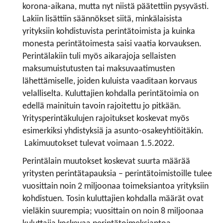
korona-aikana, mutta nyt niistä päätettiin pysyvästi.
Lakiin lisättiin säännökset siitä, minkälaisista
yrityksiin kohdistuvista perintätoimista ja kuinka
monesta perintätoimesta saisi vaatia korvauksen.
Perintälakiin tuli myös aikarajoja sellaisten
maksumuistutusten tai maksuvaatimusten
lähettämiselle, joiden kuluista vaaditaan korvaus
velalliselta. Kuluttajien kohdalla perintätoimia on
edellä mainituin tavoin rajoitettu jo pitkään.
Yritysperintäkulujen rajoitukset koskevat myös
esimerkiksi yhdistyksiä ja asunto-osakeyhtiöitäkin.
Lakimuutokset tulevat voimaan 1.5.2022.
Perintälain muutokset koskevat suurta määrää
yritysten perintätapauksia – perintätoimistoille tulee
vuosittain noin 2 miljoonaa toimeksiantoa yrityksiin
kohdistuen. Tosin kuluttajien kohdalla määrät ovat
vieläkin suurempia; vuosittain on noin 8 miljoonaa