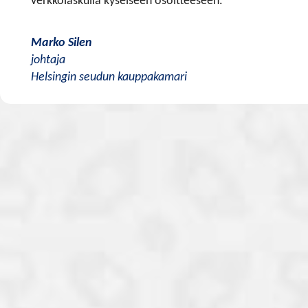
verkkolaskulla kyseiseen osoitteeseen.
Marko Silen
johtaja
Helsingin seudun kauppakamari