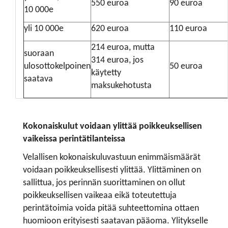
550 euroa
90 euroa
10 000e
yli 10 000e
620 euroa
110 euroa
214 euroa, mutta
suoraan
314 euroa, jos
ulosottokelpoinen
50 euroa
käytetty
saatava
maksukehotusta
​​​​​​​Kokonaiskulut voidaan ylittää poikkeuksellisen
vaikeissa perintätilanteissa
Velallisen kokonaiskuluvastuun enimmäismäärät
voidaan poikkeuksellisesti ylittää. Ylittäminen on
sallittua, jos perinnän suorittaminen on ollut
poikkeuksellisen vaikeaa eikä toteutettuja
perintätoimia voida pitää suhteettomina ottaen
huomioon erityisesti saatavan pääoma. Ylitykselle