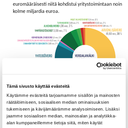
euromääräisesti niitä kohdistui yritystoimintaan noin
kolme miljardia euroa.
Tämä sivusto käyttää evästeitä
Käytämme evästeitä tarjoamamme sisällön ja mainosten
Kemellin mukaan keskustelu yritysten harjoittamasta
räätälöimiseen, sosiaalisen median ominaisuuksien
aggressiivisesta verosuunnittelusta ja sen
tukemiseen ja kävijämäärämme analysoimiseen. Lisäksi
kitkemistarpeesta on ylimitoitettua, sillä suomalaiset
jaamme sosiaalisen median, mainosalan ja analytiikka-
yritykset hoitavat verovelvoitteensa pääsääntöisesti
alan kumppaneillemme tietoja siitä, miten käytät
erittäin hyvin.