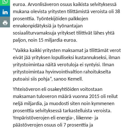
euroa. Arvonlisäveron osuus kaikista selvityksessä
mukana olevista yritysten tilittämistä veroista oli 38
prosenttia. Työntekijöiden palkkojen
ennakonpidätyksiä ja työnantajan
sosiaaliturvamaksuja yritykset tilittivät lähes yhtä
paljon, noin 15 miljardia euroa.
“Vaikka kaikki yritysten maksamat ja tilittämät verot
eivät jää yrityksen lopulliseksi kustannukseksi, ilman
yritystoimintaa näitä verotuloja ei syntyisi. Ilman
yritystoimintaa hyvinvointivaltion rahoitukselta
putoaisi siis pohja”, sanoo Kemell.
Yhteisöveron eli osakeyhtiöiden voitostaan
maksaman tuloveron määrä vuonna 2015 oli reilut
neljä miljardia, ja muodosti siten noin kymmenen
prosenttia selvityksessä tarkastelluista veroista.
Ympäristöverojen eli energia-, liikenne- ja
päästöverojen osuus oli 7 prosenttia ja