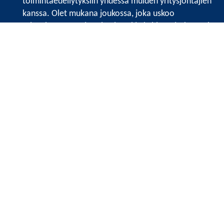
toimintaedellytyksiin yhdessä muiden yritysjohtajien
kanssa. Olet mukana joukossa, joka uskoo
tulevaisuuteen, ajattelee isosti ja kehittää jatkuvasti
osaamistaan.
Satakunnan kauppakamari
Valtakatu 6, 28100 Pori
Avoinna ma - pe 8.30 - 15.30.
Tilaa uutiskirje
Liity verkostoon
Tietosuojaseloste
Etusivu
Painopisteet