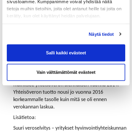
sivustoamme. Kumppanimme voivat yhdistää näitä
“Aggressiivisen verosuunnittelun kitkemisen sijaan
tietoja muihin tietoihin, joita olet antanut heille tai joita on
päättäjien tulisi keskittyä verojärjestelmän
kerätty, kun olet käyttänyt heidän palvelujaan.
kilpailukykyyn. Kilpailukykyinen verojärjestelmä lue
edellytyksiä talouskasvulle ja kasvattaa siten
Näytä tiedot
verokertymää“, Kemell sanoo.
Kemellin mukaan hallituksen suunnitteleman
Salli kaikki evästeet
yritysverotuksen tiekartan tulisi tarjota aitoja
uudistuksia, joilla luodaan kasvuedellytyksiä
yrityksille ja lisätään kannustimia työntekoon.
Vain välttämättömät evästeet
Esimerkkinä onnistuneesta toimenpiteestä Kemell
mainitsee yhteisöveron alennuksen vuonna 2014.
Yhteisöveron tuotto nousi jo vuonna 2016
korkeammalle tasolle kuin mitä se oli ennen
verokannan laskua.
Lisätietoa:
Suuri veroselvitys – yritykset hyvinvointiyhteiskunnan