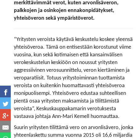
merkittävimmät verot, kuten arvonlisäveron,
palkkojen ja osinkojen ennakonpidätykset,
yhteisöveron sekä ympäristöverot.
“Yritysten veroista käytävä keskustelu koskee yleensä
yhteisöveroa. Tämä on entisestään korostunut viime
vuosina, kun sekä kotimaisen että kansainvälisen
verokeskustelun keskiöön on noussut yritysten
aggressiivinen verosuunnittelu, veron kiertäminen ja
veroparatiisit. Totuus yritystoiminnan tuottamista
veroista on kuitenkin huomattavasti yhteisöveroa
monipuolisempi. Yhteisövero edustaa suhteellisen
pientä osaa yritysten maksamista ja tilittämistä
veroista”, Keskuskauppakamarin verotuksesta
vastaava johtaja Ann-Mari Kemell huomauttaa.
Suurin yritysten tilittämä vero on arvonlisävero, jonka
yhteenlaskettu summa vuonna 2015 oli 16,6 miljardia