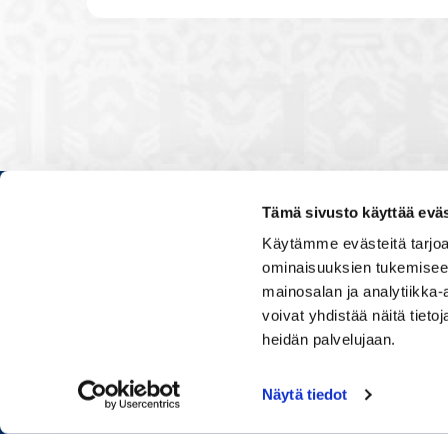
Tämä sivusto käyttää eväs
Kauppakamarissa kuulut verkos
Käytämme evästeitä tarjoa
luontevasti kollegoidesi kanssa
ominaisuuksien tukemisee
ja vaikutat elinkeinoelämän to
mainosalan ja analytiikka
muiden yritysjohtajien kanssa.
voivat yhdistää näitä tietoja
uskoo tulevaisuuteen, ajattelee 
osaamistaan.
heidän palvelujaan.
Näytä tiedot