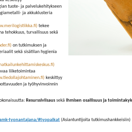
oka keskittyy
gian tuote- ja palvelukehitykseen
iametalli- ja akkuklusteria
w.merilogistiikka.fi)
tekee
na tehokkuus, turvallisuus sekä
der.fi)
on tutkimuksen ja
riaalit sekä sisätilan hygienia
atkailunkehittamiskeskus.fi)
avaa liiketoimintaa
w.tiedollajohtaminen.fi)
keskittyy
uottavuuden ja työhyvinvoinnin
kokonaisuutta:
Resurssiviisaus
sekä
Ihmisen osallisuus ja toimintaky
samk-tyonantajana/#tyopaikat
(Asiantuntijoita tutkimushankkeisiin)