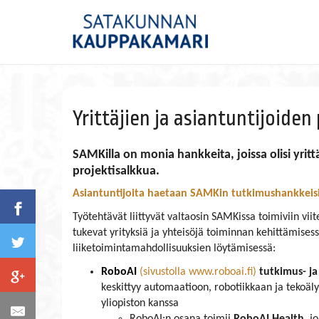
Yrittäjien ja asiantuntijoide
SAMKilla on monia hankkeita, joissa olisi yrittä
projektisalkkua.
Asiantuntijoita haetaan SAMKin tutkimushankkeis
Työtehtävät liittyvät valtaosin SAMKissa toimiviin vi
tukevat yrityksiä ja yhteisöjä toiminnan kehittämises
liiketoimintamahdollisuuksien löytämisessä:
RoboAI
(sivustolla www.roboai.fi)
tutkimus- ja
keskittyy automaatioon, robotiikkaan ja tekoä
yliopiston kanssa