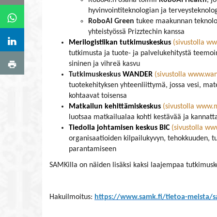
RoboAI:n osana toimii
RoboAI Health
, j
hyvinvointiteknologian ja terveysteknolo
RoboAI Green
tukee maakunnan teknolog
yhteistyössä Prizztechin kanssa
Merilogistiikan
tutkimuskeskus
(sivustolla ww
tutkimusta ja tuote- ja palvelukehitystä teemoi
sininen ja vihreä kasvu
Tutkimuskeskus
WANDER
(sivustolla www.wan
tuotekehityksen yhteenliittymä, jossa vesi, mate
kohtaavat toisensa
Matkailun kehittämiskeskus
(sivustolla www.m
luotsaa matkailualaa kohti kestävää ja kannatt
Tiedolla johtamisen
keskus BIC
(sivustolla ww
organisaatioiden kilpailukyvyn, tehokkuuden, t
parantamiseen
SAMKilla on näiden lisäksi kaksi laajempaa tutkimus
Hakuilmoitus:
https://www.samk.fi/tietoa-meista/