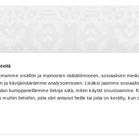
teitä
toon, jossa vuorovaikutat
Satakunnan kauppakamari
mamme sisällön ja mainosten räätälöimiseen, sosiaalisen medi
, solmit kiinnostavia kontakteja
Valtakatu 6, 28100 Pori
n ja kävijämäärämme analysoimiseen. Lisäksi jaamme sosiaali
imintaedellytyksiin yhdessä
Avoinna ma - pe 8.30 - 15.30.
-alan kumppaneillemme tietoja siitä, miten käytät sivustoamme
 Olet mukana joukossa, joka
 muihin tietoihin, joita olet antanut heille tai joita on kerätty, kun 
isosti ja kehittää jatkuvasti
Tilaa uutiskirje
Liity verkostoon
Tietosuojaseloste