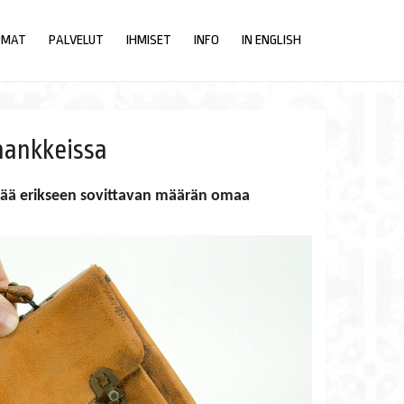
UMAT
PALVELUT
IHMISET
INFO
IN ENGLISH
 hankkeissa
täyttää erikseen sovittavan määrän omaa