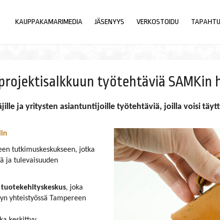
KAUPPAKAMARIMEDIA
JÄSENYYS
VERKOSTOIDU
TAPAHT
n projektisalkkuun työtehtäviä SAMKin
jille ja yritysten asiantuntijoille työtehtäviä, joilla voisi 
iin
iteen tutkimuskeskukseen, jotka
sä ja tulevaisuuden
 tuotekehityskeskus
, joka
lyyn yhteistyössä Tampereen