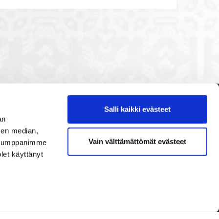
Salli kaikki evästeet
Etusivu
an
Painopisteet
sen median,
Vain välttämättömät evästeet
. Kumppanimme
Verkostoidu
olet käyttänyt
Tapahtumat
Palvelut
Ihmiset