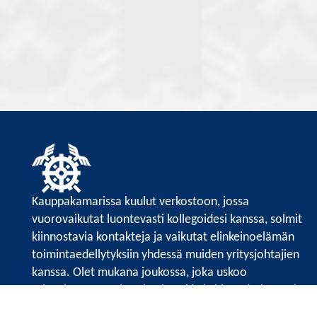
Kauppakamarissa kuulut verkostoon, jossa
vuorovaikutat luontevasti kollegoidesi kanssa, solmit
kiinnostavia kontakteja ja vaikutat elinkeinoelämän
toimintaedellytyksiin yhdessä muiden yritysjohtajien
kanssa. Olet mukana joukossa, joka uskoo
tulevaisuuteen, ajattelee isosti ja kehittää jatkuvasti
osaamistaan.