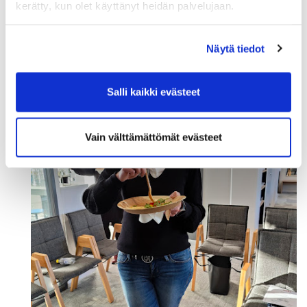
kerätty, kun olet käyttänyt heidän palvelujaan.
yritysten hallitustyöskentelyä ja kouluttaa kokeneita
ammattilaisia eri rooleihin hallitustehtävissä.
Näytä tiedot
Salli kaikki evästeet
Vain välttämättömät evästeet