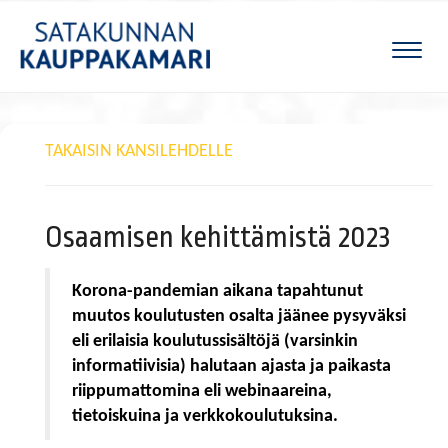
Naviga
TAKAISIN KANSILEHDELLE
Osaamisen kehittämistä 2023
Korona-pandemian aikana tapahtunut
muutos koulutusten osalta jäänee pysyväksi
eli erilaisia koulutussisältöjä (varsinkin
informatiivisia) halutaan ajasta ja paikasta
riippumattomina eli webinaareina,
tietoiskuina ja verkkokoulutuksina.