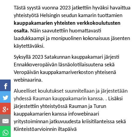
Tästä syystä vuonna 2023 jatkettiin hyväksi havaittua
yhteistyötä Helsingin seudun kamarin tuottamien
kauppakamarien yhteisten verkkokoulutusten
osalta.
Näin saavutettiin huomattavasti
laadukkaampi ja monipuolinen kokonaisuus jäsenten
käytettäväksi.
Syksyllä 2023 Satakunnan kauppakamari järjesti
Ennakkoveropäivän läsnäolotilaisuutena sekä
Veropäivän kauppakamariverkoston yhteisenä
webinaarina.
Alueelliset koulutukset suunnitellaan ja järjestetään
yhdessä Rauman kauppakamarin kanssa.
. Lisäksi
järjestettiin yhteistyössä Rauman ja Turun
kauppakamarien kanssa infowebinaari
yritystoiminnan jatkuvuudesta kriisitilanteissa sekä
Kiinteistöarvioinnin iltapäivä