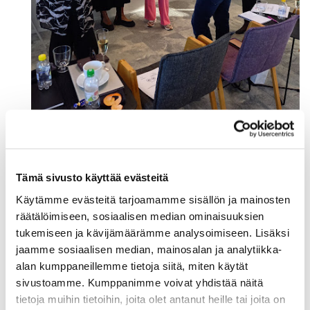
Tämä sivusto käyttää evästeitä
Hyväksytty hallituksen jäsen (HHJ)- kokonaisuus
Käytämme evästeitä tarjoamamme sisällön ja mainosten
räätälöimiseen, sosiaalisen median ominaisuuksien
HHJ-kokonaisuudesta järjestettiin kaksi HHJ-kurssia
tukemiseen ja kävijämäärämme analysoimiseen. Lisäksi
sekä hallitusten puheenjohtajille suunnattu HHJ PJ-
jaamme sosiaalisen median, mainosalan ja analytiikka-
kurssi yhdessä Rauman kauppakamarin kanssa.
alan kumppaneillemme tietoja siitä, miten käytät
sivustoamme. Kumppanimme voivat yhdistää näitä
tietoja muihin tietoihin, joita olet antanut heille tai joita on
Yhtenä kauppakamarin tavoitteena on edistää