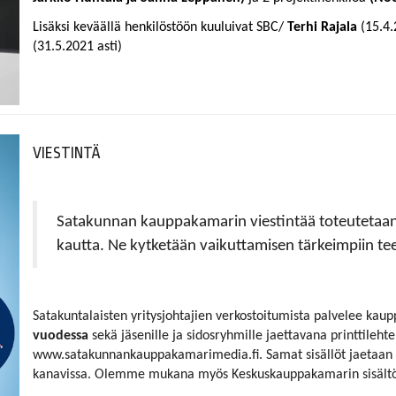
Lisäksi keväällä henkilöstöön kuuluivat SBC/
Terhi Rajala
(15.4.2
(31.5.2021 asti)
VIESTINTÄ
Satakunnan kauppakamarin viestintää toteutetaan k
kautta. Ne kytketään vaikuttamisen tärkeimpiin te
Satakuntalaisten yritysjohtajien verkostoitumista palvelee kaup
vuodessa
sekä jäsenille ja sidosryhmille jaettavana printtileh
www.satakunnankauppakamarimedia.fi. Samat sisällöt jaetaan s
kanavissa. Olemme mukana myös Keskuskauppakamarin sisältö