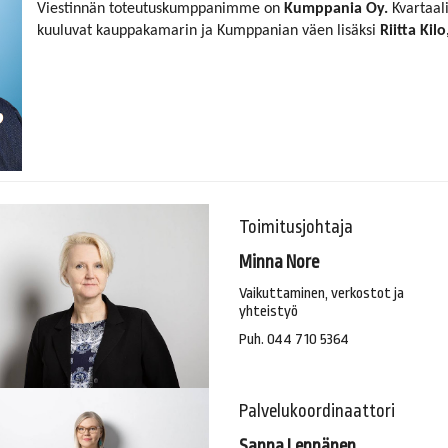
Viestinnän toteutuskumppanimme on
Kumppania Oy.
Kvartaali
kuuluvat kauppakamarin ja Kumppanian väen lisäksi
Riitta Kil
Toimitusjohtaja
Minna Nore
Vaikuttaminen, verkostot ja
​​​​​​yhteistyö
Puh. 044 710 5364
Palvelukoordinaattori
Sanna Leppänen