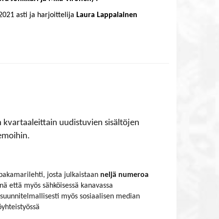
021 asti ja harjoittelija
Laura Lappalainen
vartaaleittain uudistuvien sisältöjen
emoihin.
pakamarilehti, josta julkaistaan
neljä numeroa
tenä että myös sähköisessä kanavassa
uunnitelmallisesti myös sosiaalisen median
yhteistyössä