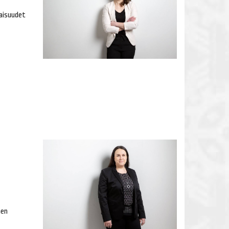
ilaisuudet
nen