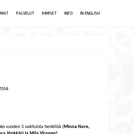
UMAT
PALVELUT
IHMISET
INFO
IN ENGLISH
essa
o vuoden 3 vakituista henkilöä (
Minna Nore,
ra Jönkkäri ja Miia Vironen) .