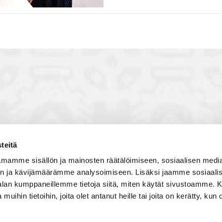
teitä
toon, jossa vuorovaikutat
Satakunnan kauppakamari
mamme sisällön ja mainosten räätälöimiseen, sosiaalisen medi
, solmit kiinnostavia kontakteja
Valtakatu 6, 28100 Pori
n ja kävijämäärämme analysoimiseen. Lisäksi jaamme sosiaali
imintaedellytyksiin yhdessä
Avoinna ma - pe 8.30 - 15.30.
-alan kumppaneillemme tietoja siitä, miten käytät sivustoamme
 Olet mukana joukossa, joka
 muihin tietoihin, joita olet antanut heille tai joita on kerätty, kun 
isosti ja kehittää jatkuvasti
Tilaa uutiskirje