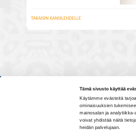
TAKAISIN KANSILEHDELLE
Tämä sivusto käyttää eväs
Kauppakamarissa kuulut verkos
Käytämme evästeitä tarjoa
luontevasti kollegoidesi kanssa
ominaisuuksien tukemisee
ja vaikutat elinkeinoelämän to
mainosalan ja analytiikka
muiden yritysjohtajien kanssa.
voivat yhdistää näitä tietoja
uskoo tulevaisuuteen, ajattelee 
osaamistaan.
heidän palvelujaan.