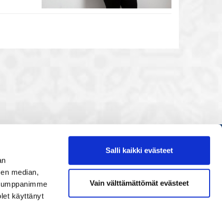
Salli kaikki evästeet
Etusivu
an
Painopisteet
sen median,
Vain välttämättömät evästeet
. Kumppanimme
Verkostoidu
olet käyttänyt
Tapahtumat