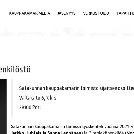
KAUPPAKAMARIMEDIA
JÄSENYYS
VERKOSTOIDU
TAPAHT
enkilöstö
Satakunnan kauppakamarin toimisto sijaitsee osoitte
Valtakatu 6, 7. krs
28100 Pori.
Satakunnan kauppakamarin tiimissä työskenteli vuonna 2021 kok
Jarkko Huhtala ja Sanna Leppänen)
ja 2 projektihenkilöä
(Noo