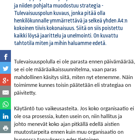
ja niiden pohjalta muodostuu strategia -
Tulevaisuuspolun kuvaus, jonka pitää olla
henkilökunnalle ymmärrettävä ja selkeä yhden A4:n
kokoinen tiivis kokonaisuus. Siitä on siis poistettu
kaikki löysä jaarittelu ja unelmointi. On kuvattu
tahtotila miten ja mihin haluamme edetä.
Tulevaisuuspolulla ei ole parasta ennen päivämäärää,
se ei ole määräaikaissuunnitelma, vaan paras
mahdollinen käsitys siitä, miten nyt etenemme. Näin
toimimme kunnes toisin päätetään eli strategiaa on
päivitetty.
Käytäntö tuo vaikeusasteita. Jos koko organisaatio ei
ole osa prosessia, kuten usein on, niin hallitus ja
johto menevät koko ajan pitkällä edellä aistien
muutostarpeita ennen kuin muu organisaatio on