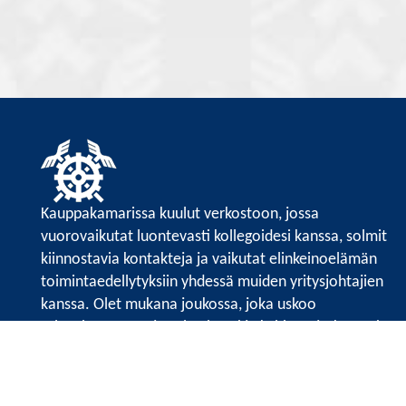
Kauppakamarissa kuulut verkostoon, jossa
vuorovaikutat luontevasti kollegoidesi kanssa, solmit
kiinnostavia kontakteja ja vaikutat elinkeinoelämän
toimintaedellytyksiin yhdessä muiden yritysjohtajien
kanssa. Olet mukana joukossa, joka uskoo
tulevaisuuteen, ajattelee isosti ja kehittää jatkuvasti
osaamistaan.
Satakunnan kauppakamari
Valtakatu 6, 28100 Pori