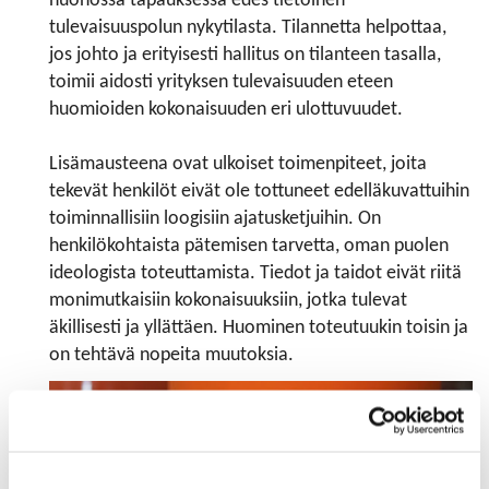
huonossa tapauksessa edes tietoinen
tulevaisuuspolun nykytilasta. Tilannetta helpottaa,
jos johto ja erityisesti hallitus on tilanteen tasalla,
toimii aidosti yrityksen tulevaisuuden eteen
huomioiden kokonaisuuden eri ulottuvuudet.
Lisämausteena ovat ulkoiset toimenpiteet, joita
tekevät henkilöt eivät ole tottuneet edelläkuvattuihin
toiminnallisiin loogisiin ajatusketjuihin. On
henkilökohtaista pätemisen tarvetta, oman puolen
ideologista toteuttamista. Tiedot ja taidot eivät riitä
monimutkaisiin kokonaisuuksiin, jotka tulevat
äkillisesti ja yllättäen. Huominen toteutuukin toisin ja
on tehtävä nopeita muutoksia.