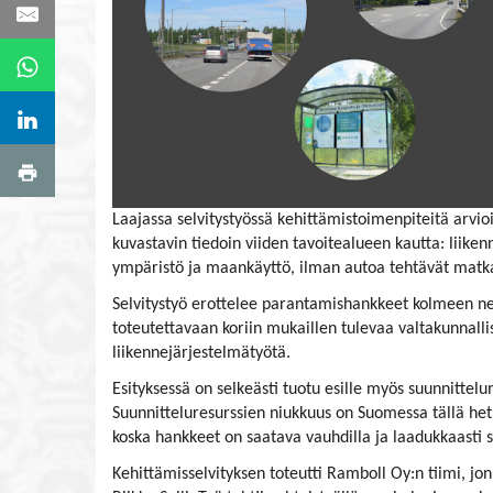
Laajassa selvitystyössä kehittämistoimenpiteitä arvioi
kuvastavin tiedoin viiden tavoitealueen kautta: liikenn
ympäristö ja maankäyttö, ilman autoa tehtävät matk
Selvitystyö erottelee parantamishankkeet kolmeen ne
toteutettavaan koriin mukaillen tulevaa valtakunnalli
liikennejärjestelmätyötä.
Esityksessä on selkeästi tuotu esille myös suunnittelu
Suunnitteluresurssien niukkuus on Suomessa tällä het
koska hankkeet on saatava vauhdilla ja laadukkaasti 
Kehittämisselvityksen toteutti Ramboll Oy:n tiimi, jon