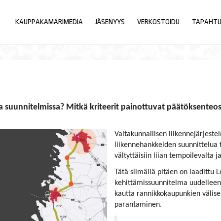
KAUPPAKAMARIMEDIA
JÄSENYYS
VERKOSTOIDU
TAPAHT
a suunnitelmissa? Mitkä kriteerit painottuvat päätöksenteo
Valtakunnallisen liikennejärjeste
liikennehankkeiden suunnittelua t
vältyttäisiin liian tempoilevalta 
Tätä silmällä pitäen on laadittu 
kehittämissuunnitelma uudelleen. 
kautta rannikkokaupunkien välisen
parantaminen.