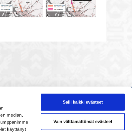
Salli kaikki evästeet
Etusivu
an
Painopisteet
sen median,
Vain välttämättömät evästeet
. Kumppanimme
Verkostoidu
olet käyttänyt