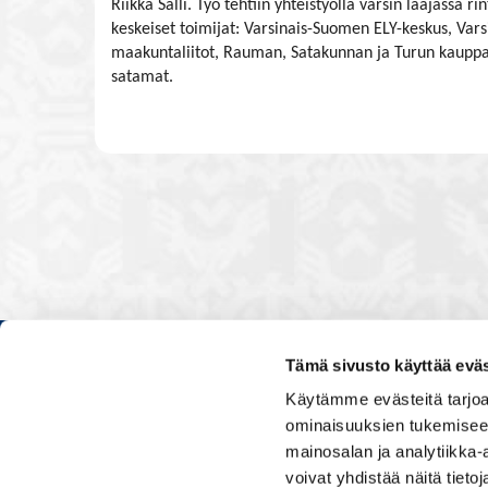
Riikka Salli. Työ tehtiin yhteistyöllä varsin laajassa 
keskeiset toimijat: Varsinais-Suomen ELY-keskus, Va
maakuntaliitot, Rauman, Satakunnan ja Turun kauppa
satamat.
Tämä sivusto käyttää eväs
Kauppakamarissa kuulut verkos
Käytämme evästeitä tarjoa
luontevasti kollegoidesi kanssa
ominaisuuksien tukemisee
ja vaikutat elinkeinoelämän to
mainosalan ja analytiikka
muiden yritysjohtajien kanssa.
voivat yhdistää näitä tietoja
uskoo tulevaisuuteen, ajattelee 