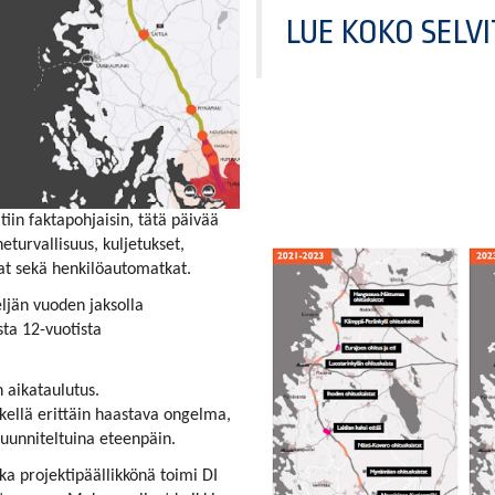
LUE KOKO SELVI
tiin faktapohjaisin, tätä päivää
eturvallisuus, kuljetukset,
at sekä henkilöautomatkat.
ljän vuoden jaksolla
sta 12-vuotista
n aikataulutus.
kellä erittäin haastava ongelma,
suunniteltuina eteenpäin.
ka projektipäällikkönä toimi DI