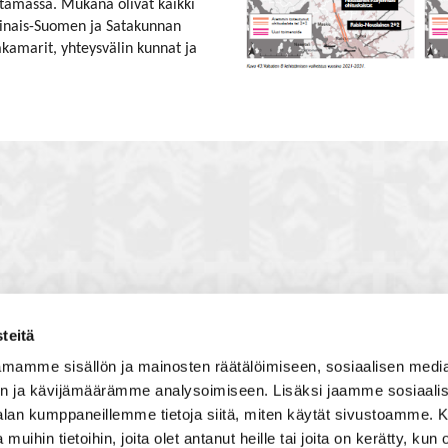
rintamassa. Mukana olivat kaikki
rsinais-Suomen ja Satakunnan
kamarit, yhteysvälin kunnat ja
teitä
toon, jossa vuorovaikutat
Satakunnan kauppakamari
mamme sisällön ja mainosten räätälöimiseen, sosiaalisen medi
, solmit kiinnostavia kontakteja
Valtakatu 6, 28100 Pori
n ja kävijämäärämme analysoimiseen. Lisäksi jaamme sosiaali
imintaedellytyksiin yhdessä
Avoinna ma - pe 8.30 - 15.30.
-alan kumppaneillemme tietoja siitä, miten käytät sivustoamme
 Olet mukana joukossa, joka
 muihin tietoihin, joita olet antanut heille tai joita on kerätty, kun 
isosti ja kehittää jatkuvasti