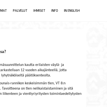
UMAT
PALVELUT
IHMISET
INFO
IN ENGLISH
ssa?
lmäsuunnittelun kautta erilaisten väylä- ja
arkastellaan 12 vuoden aikajänteellä, jotta
ja lyhytnäköiseltä päätöksenteolta.
Lounais-rannikon keskeisimmän tien, VT 8:n
Tavoitteena on tien nelikaistaistaminen ja sitä
 liikenteen ja vientiyriyritysten toimintaedellytysten