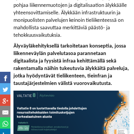
pohjaa liikennemuotojen ja digitalisaation älykkäälle
yhteensovittamiselle. Älykkään infrastruktuurin ja
monipuolisten palvelujen keinoin tieliikenteessä on
mahdollista saavuttaa merkittäviä päästö- ja
tehokkuusvaikutuksia.
Älyväyläkehityksellä tarkoitetaan konseptia, jossa
liikenneväylän palvelutasoa parannetaan
digitaalista ja fyysistä infraa kehittämällä sekä
rakentamalla näihin tukeutuvia älykkäitä palveluja,
jotka hyödyntävät tieliikenteen, tieinfran ja
taustajärjestelmien välistä vuorovaikutusta.