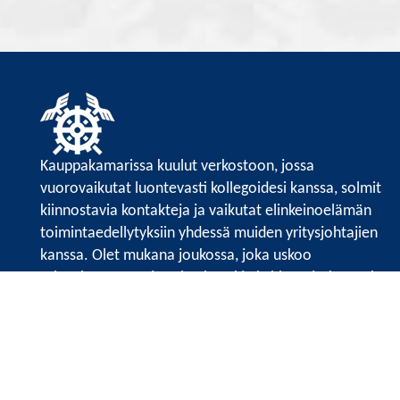
Kauppakamarissa kuulut verkostoon, jossa
vuorovaikutat luontevasti kollegoidesi kanssa, solmit
kiinnostavia kontakteja ja vaikutat elinkeinoelämän
toimintaedellytyksiin yhdessä muiden yritysjohtajien
kanssa. Olet mukana joukossa, joka uskoo
tulevaisuuteen, ajattelee isosti ja kehittää jatkuvasti
osaamistaan.
Satakunnan kauppakamari
Valtakatu 6, 28100 Pori
Avoinna ma - pe 8.30 - 15.30.