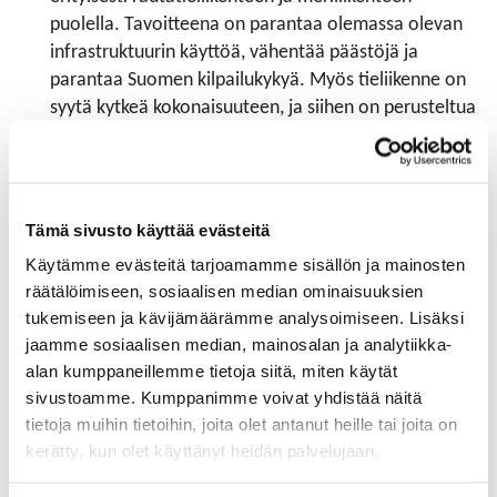
puolella. Tavoitteena on parantaa olemassa olevan
infrastruktuurin käyttöä, vähentää päästöjä ja
parantaa Suomen kilpailukykyä. Myös tieliikenne on
syytä kytkeä kokonaisuuteen, ja siihen on perusteltua
käyttää nykyistä enemmän resursseja.
Yhteistyössä on pohdittu toimenpiteitä, joita älytieltä
edellytetään. Esimerkiksi digitaalinen kaksonen
Tämä sivusto käyttää evästeitä
tarkoittaa sähköistä datamallia tiestä, sen
rakenteesta ja ominaisuuksista. Tieinfran on kyettävä
Käytämme evästeitä tarjoamamme sisällön ja mainosten
välittämään tietoja digikaksoselle, joita ovat mm.
räätälöimiseen, sosiaalisen median ominaisuuksien
reaaliaikainen tilannekuva liikenteestä,
tukemiseen ja kävijämäärämme analysoimiseen. Lisäksi
tieolosuhteista, kelistä ja palveluista sekä näiden
jaamme sosiaalisen median, mainosalan ja analytiikka-
ennusteista. Satamien ja tieliikenteen
alan kumppaneillemme tietoja siitä, miten käytät
sivustoamme. Kumppanimme voivat yhdistää näitä
tietojärjestelmien tulee myös kommunikoida
tietoja muihin tietoihin, joita olet antanut heille tai joita on
keskenään sekä mahdollistaa asioiden parempi
kerätty, kun olet käyttänyt heidän palvelujaan.
ennustettavuus. Kasitien tulee mahdollistaa
autonominen liikenne sekä proaktiiviset kokeilut