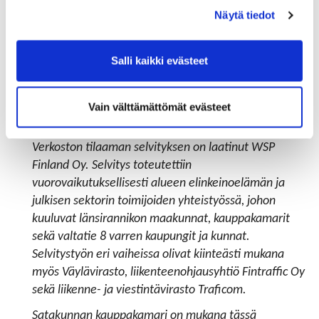
uusilla kalustoilla ja teknologioilla.
Näytä tiedot
Valtatiestä 8 on tarkoitus muodostaa ns.
älyliikenteen ekosysteemi eli luoda
Salli kaikki evästeet
yhteistyöverkosto, jossa elinkeinoelämän, kuntien ja
julkishallinnon toimijat vievät kehitystyötä yhdessä
eteenpäin.
Vain välttämättömät evästeet
Kasitieverkosto keskittyy valtatie 8 kehittymiseen.
Verkoston tilaaman selvityksen on laatinut WSP
Finland Oy. Selvitys toteutettiin
vuorovaikutuksellisesti alueen elinkeinoelämän ja
julkisen sektorin toimijoiden yhteistyössä, johon
kuuluvat länsirannikon maakunnat, kauppakamarit
sekä valtatie 8 varren kaupungit ja kunnat.
Selvitystyön eri vaiheissa olivat kiinteästi mukana
myös Väylävirasto, liikenteenohjausyhtiö Fintraffic Oy
sekä liikenne- ja viestintävirasto Traficom.
Satakunnan kauppakamari on mukana tässä