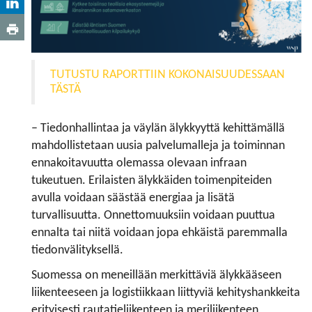
TUTUSTU RAPORTTIIN KOKONAISUUDESSAAN
TÄSTÄ
– Tiedonhallintaa ja väylän älykkyyttä kehittämällä
mahdollistetaan uusia palvelumalleja ja toiminnan
ennakoitavuutta olemassa olevaan infraan
tukeutuen. Erilaisten älykkäiden toimenpiteiden
avulla voidaan säästää energiaa ja lisätä
turvallisuutta. Onnettomuuksiin voidaan puuttua
ennalta tai niitä voidaan jopa ehkäistä paremmalla
tiedonvälityksellä.
Suomessa on meneillään merkittäviä älykkääseen
liikenteeseen ja logistiikkaan liittyviä kehityshankkeita
erityisesti rautatieliikenteen ja meriliikenteen