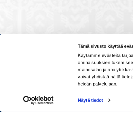
Tämä sivusto käyttää eväs
Kauppakamarissa kuulut verkos
Käytämme evästeitä tarjoa
luontevasti kollegoidesi kanssa
ominaisuuksien tukemisee
ja vaikutat elinkeinoelämän to
mainosalan ja analytiikka
muiden yritysjohtajien kanssa.
voivat yhdistää näitä tietoja
uskoo tulevaisuuteen, ajattelee 
osaamistaan.
heidän palvelujaan.
Näytä tiedot