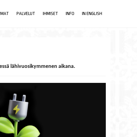
UMAT
PALVELUT
IHMISET
INFO
IN ENGLISH
misessä lähivuosikymmenen aikana.