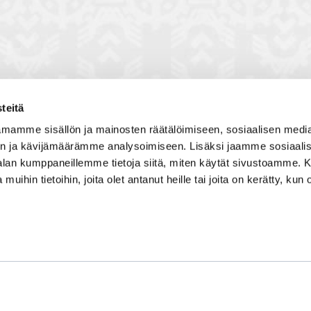
teitä
toon, jossa vuorovaikutat
Satakunnan kauppakamari
mamme sisällön ja mainosten räätälöimiseen, sosiaalisen medi
, solmit kiinnostavia kontakteja
Valtakatu 6, 28100 Pori
n ja kävijämäärämme analysoimiseen. Lisäksi jaamme sosiaali
imintaedellytyksiin yhdessä
Avoinna ma - pe 8.30 - 15.30.
-alan kumppaneillemme tietoja siitä, miten käytät sivustoamme
 Olet mukana joukossa, joka
 muihin tietoihin, joita olet antanut heille tai joita on kerätty, kun 
isosti ja kehittää jatkuvasti
Tilaa uutiskirje
Liity verkostoon
Tietosuojaseloste