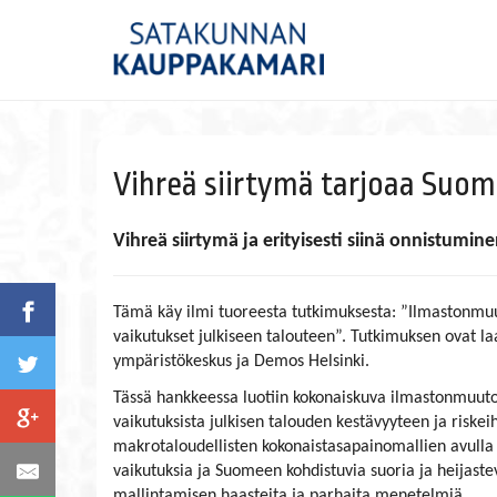
Vihreä siirtymä tarjoaa Suome
Vihreä siirtymä ja erityisesti siinä onnistum
Tämä käy ilmi tuoreesta tutkimuksesta: ”Ilmastonmuu
vaikutukset julkiseen talouteen”. Tutkimuksen ovat l
ympäristökeskus ja Demos Helsinki.
Tässä hankkeessa luotiin kokonaiskuva ilmastonmuutok
vaikutuksista julkisen talouden kestävyyteen ja riskeih
makrotaloudellisten kokonaistasapainomallien avulla 
vaikutuksia ja Suomeen kohdistuvia suoria ja heijastev
mallintamisen haasteita ja parhaita menetelmiä.