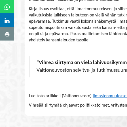
​​​​​​​Kirjallisuus osoittaa, että ilmastonmuutoksen, ja 
vaikutuksista julkiseen talouteen on vielä vähän tutkim
epävarmaa. Tutkimus vaatii kokonaisnäkemystä ilmast
sopeutumispolitiikan vaikutuksista sekä kansan- että 
on pitkä ja epävarma. Paras mallintamisen lähtökohta
yhdistely kansantalouden tasolle.
"Vihreä siirtymä on vielä lähivuosikym
Valtioneuvoston selvitys- ja tutkimussuun
Lue koko artikkeli (Valtioneuvosto)
Ilmastonmuutoksen 
Vihreää siirtymää ohjaavat politiikkatoimet, yritysten