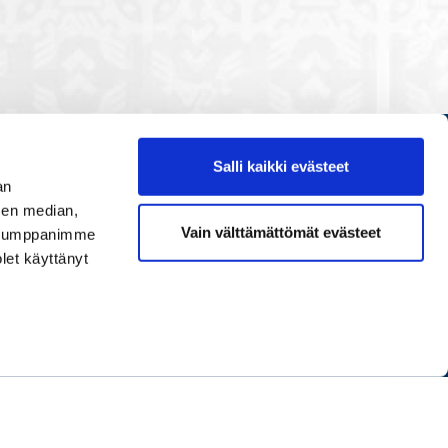
Salli kaikki evästeet
Etusivu
an
Painopisteet
sen median,
Vain välttämättömät evästeet
. Kumppanimme
Verkostoidu
olet käyttänyt
Tapahtumat
Palvelut
Ihmiset
Info