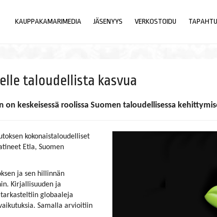
KAUPPAKAMARIMEDIA
JÄSENYYS
VERKOSTOIDU
TAPAHT
lle taloudellista kasvua
inen on keskeisessä roolissa Suomen taloudellisessa kehitty
toksen kokonaistaloudelliset
aatineet Etla, Suomen
sen ja sen hillinnän
in. Kirjallisuuden ja
tarkasteltiin globaaleja
aikutuksia. Samalla arvioitiin