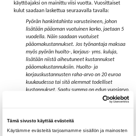
käyttöajaksi on mainittu viisi vuotta. Vuosittaiset
kulut saadaan laskettua seuraavalla tavalla:
Pyörän hankintahinta varusteineen, johon
lisätään pääoman vuotuinen korko, jaetaan 5
vuodella. Näin saadaan vuotuiset
pääomakustannukset. Jos työnantaja maksaa
myös pyörän huolto-, korjaus- yms. kuluja,
lisätään niistä aiheutuneet kustannukset
pääomakustannuksiin. Huolto- ja
korjauskustannusten raha-arvo on 20 euroa
kuukaudessa tai sitä alemmat todelliset
kustannukset. Saatu summa on edun vuosiarvo.
Kuukausittain käytettävä arvo saadaan
jakamalla vuosiarvo käyttökuukausilla.
Koron määränä käytetään valtiovarainministeriön
Tämä sivusto käyttää evästeitä
puolivuosittain vahvistamaa peruskorkoa. Koron
Käytämme evästeitä tarjoamamme sisällön ja mainosten
laskennassa pääoma-arvo pienenee vuosittain