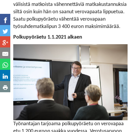
välisistä matkoista vähennettäviä matkakustannuksia
siltä osin kuin hän on saanut verovapaata lippuetua.
Saatu polkupyöräetu vähentää verovapaan
työsuhdematkalipun 3 400 euron maksimimäärää.
Polkupyöräetu 1.1.2021 alkaen
Työnantajan tarjoama polkupyöräetu on verovapaa
etu 1 200 euroon saakka vuodessa. Verotusarvoon