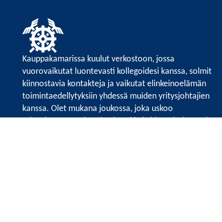
Kauppakamarissa kuulut verkostoon, jossa
vuorovaikutat luontevasti kollegoidesi kanssa, solmit
kiinnostavia kontakteja ja vaikutat elinkeinoelämän
toimintaedellytyksiin yhdessä muiden yritysjohtajien
kanssa. Olet mukana joukossa, joka uskoo
tulevaisuuteen, ajattelee isosti ja kehittää jatkuvasti
osaamistaan.
Satakunnan kauppakamari
Valtakatu 6, 28100 Pori
Avoinna ma - pe 8.30 - 15.30.
Tilaa uutiskirje