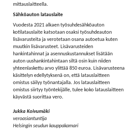
mittauslaitteella.
Sähköauton latauslaite
Vuodesta 2021 alkaen työsuhdesähköauton
kotilatauslaite katsotaan osaksi työsuhdeauton
lisävarusteita ja verotetaan osana autoetua kuten
muutkin lisävarusteet. Lisävarusteiden
hankintahinnat ja asennuskustannukset lisätään
auton uushankintahintaan siltä osin kuin niiden
yhteenlaskettu arvo ylittää 850 euroa. Lisävarusteena
käsittelyn edellytyksenä on, että latauslaitteen
omistus säilyy työnantajalla. Jos latauslaitteen
omistus siirtyy työntekijälle, tulee koko latauslaitteen
käyvästä suorittaa vero.
Jukka Koivumäki
veroasiantuntija
Helsingin seudun kauppakamari