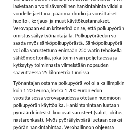
lasketaan arvonlisäverollinen hankintahinta viidelle
vuodelle jaettuna, pääoman korko ja vuosittaiset
huolto-, korjaus- ja muut käyttökustannukset.
Verovapaan edun kriteerinä on se, että polkupyörän
omistus säilyy työnantajalla. Polkupyöräedun voi
saada myös sähköpolkupyörästä. Sähköpolkupyörä
voi olla varustettuna enintään 250 watin tehoisella
sähkömoottorilla, joka toimii vain poljettaessa ja
kytkeytyy toiminnasta viimeistään nopeuden
saavuttaessa 25 kilometriä tunnissa.
Työnantajan ostama polkupyörä voi olla kalliimpikin
kuin 1 200 euroa, koska 1 200 euron edun
vuosittaisessa verovapaudessa otetaan huomioon
polkupyörän käyttöaika. Hankintahintaan luetaan
pyörään kiinteästi kuuluvat varusteet (valot, lukitus,
nastarenkaat). Myös pyöräilykypärä luetaan osaksi
pyörän hankintahintaa. Verohallinnon ohjeessa