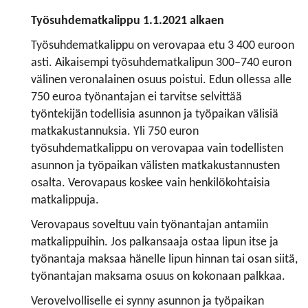
Työsuhdematkalippu 1.1.2021 alkaen
Työsuhdematkalippu on verovapaa etu 3 400 euroon
asti. Aikaisempi työsuhdematkalipun 300–740 euron
välinen veronalainen osuus poistui. Edun ollessa alle
750 euroa työnantajan ei tarvitse selvittää
työntekijän todellisia asunnon ja työpaikan välisiä
matkakustannuksia. Yli 750 euron
työsuhdematkalippu on verovapaa vain todellisten
asunnon ja työpaikan välisten matkakustannusten
osalta. Verovapaus koskee vain henkilökohtaisia
matkalippuja.
Verovapaus soveltuu vain työnantajan antamiin
matkalippuihin. Jos palkansaaja ostaa lipun itse ja
työnantaja maksaa hänelle lipun hinnan tai osan siitä,
työnantajan maksama osuus on kokonaan palkkaa.
Verovelvolliselle ei synny asunnon ja työpaikan