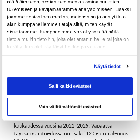
räätälöimiseen, sosiaalisen median ominaisuuksien
pyörästä tehtyjen poistojen määrällä.
tukemiseen ja kävijämäärämme analysoimiseen. Lisäksi
Mikäli yritys hankkii työsuhdepolkupyörän
jaamme sosiaalisen median, mainosalan ja analytiikka-
leasingsopimuksella, polkupyöräedun
alan kumppaneillemme tietoja siitä, miten käytät
luontoisetuarvo työntekijän verotuksessa on
sivustoamme. Kumppanimme voivat yhdistää näitä
työnantajalle aiheutuva kustannus (leasingmaksu/kk)
tietoja muihin tietoihin, joita olet antanut heille tai joita on
vähennettynä leasing-yhtiölle maksetuilla
kerätty, kun olet käyttänyt heidän palvelujaan.
toimistokuluilla. Myös käyttökustannukset,
esimerkiksi huollot ja korjaukset, otetaan huomioon
Näytä tiedot
edun arvossa.
Saatu polkupyöräetu pienentää työsuhdematkalipun
Salli kaikki evästeet
maksimin verovapaan 3 400 euron määrää.
Sähköauton luontoisetuarvon alennus
Vain välttämättömät evästeet
Täyssähköautojen vapaan autoedun ja käyttöetuna
annetun autoedun verotusarvoa lasketaan 170 euroa
kuukaudessa vuosina 2021–2025. Vapaassa
täyssähköautoedussa on lisäksi 120 euron alennus