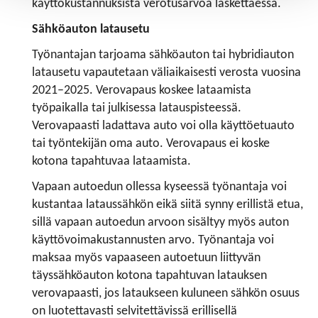
käyttökustannuksista verotusarvoa laskettaessa.
Sähköauton latausetu
Työnantajan tarjoama sähköauton tai hybridiauton
latausetu vapautetaan väliaikaisesti verosta vuosina
2021–2025. Verovapaus koskee lataamista
työpaikalla tai julkisessa latauspisteessä.
Verovapaasti ladattava auto voi olla käyttöetuauto
tai työntekijän oma auto. Verovapaus ei koske
kotona tapahtuvaa lataamista.
Vapaan autoedun ollessa kyseessä työnantaja voi
kustantaa lataussähkön eikä siitä synny erillistä etua,
sillä vapaan autoedun arvoon sisältyy myös auton
käyttövoimakustannusten arvo. Työnantaja voi
maksaa myös vapaaseen autoetuun liittyvän
täyssähköauton kotona tapahtuvan latauksen
verovapaasti, jos lataukseen kuluneen sähkön osuus
on luotettavasti selvitettävissä erillisellä