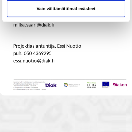
Vain välttämättömät evästeet
Projektipäällikko, Milka Saari
puh. 050 3062391
milka.saari@diak.fi
Projektiasiantuntija, Essi Nuotio
puh. 050 4369295
essi.nuotio@diak.fi