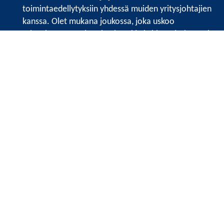
toimintaedellytyksiin yhdessä muiden yritysjohtajien
kanssa. Olet mukana joukossa, joka uskoo
tulevaisuuteen, ajattelee isosti ja kehittää jatkuvasti
osaamistaan.
Satakunnan kauppakamari
Valtakatu 6, 28100 Pori
Avoinna ma - pe 8.30 - 15.30.
Tilaa uutiskirje
Liity verkostoon
Tietosuojaseloste
Etusivu
Painopisteet