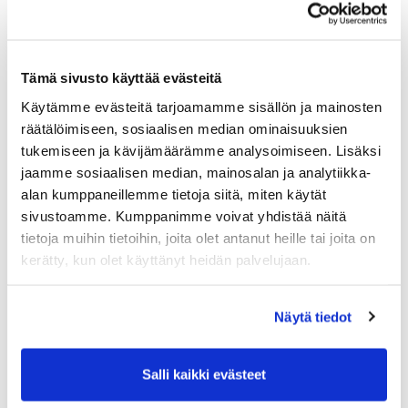
sitouduttava
tuki työnantajille on porrastettu pääosin sen mukaan,
kuinka pitkäksi aikaa työnantaja tarjoaa
turvapaikanhakijalle/ tilapäistä suojelua hakevalle
Tämä sivusto käyttää evästeitä
töitä
Käytämme evästeitä tarjoamamme sisällön ja mainosten
Miten toimia:
räätälöimiseen, sosiaalisen median ominaisuuksien
Pyydämme olemaan yhteydessä
tukemiseen ja kävijämäärämme analysoimiseen. Lisäksi
jaamme sosiaalisen median, mainosalan ja analytiikka-
projektikoordinaattori Kalle Mäenpäähän ja
alan kumppaneillemme tietoja siitä, miten käytät
kertomaan työntekijöiden tarpeestanne
sivustoamme. Kumppanimme voivat yhdistää näitä
(työpaikkailmoitus) ja ilmoittamaan muut tarvittavat
tietoja muihin tietoihin, joita olet antanut heille tai joita on
tiedot. Toivomme, että työpaikkailmoitukset
kerätty, kun olet käyttänyt heidän palvelujaan.
lähetetään sähköpostitse.
Yhteystiedot:
Näytä tiedot
Projektikoordinaattori, Kalle Mäenpää
puh. 044 705 20 25
kalle.maenpaa@diakon.fi
Salli kaikki evästeet