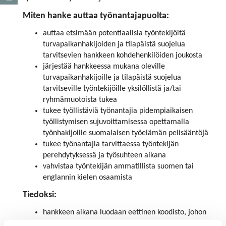
Miten hanke auttaa työnantajapuolta:
auttaa etsimään potentiaalisia työntekijöitä
turvapaikanhakijoiden ja tilapäistä suojelua
tarvitsevien hankkeen kohdehenkilöiden joukosta
järjestää hankkeessa mukana oleville
turvapaikanhakijoille ja tilapäistä suojelua
tarvitseville työntekijöille yksilöllistä ja/tai
ryhmämuotoista tukea
tukee työllistäviä työnantajia pidempiaikaisen
työllistymisen sujuvoittamisessa opettamalla
työnhakijoille suomalaisen työelämän pelisääntöjä
tukee työnantajia tarvittaessa työntekijän
perehdytyksessä ja työsuhteen aikana
vahvistaa työntekijän ammatillista suomen tai
englannin kielen osaamista
Tiedoksi:
hankkeen aikana luodaan eettinen koodisto, johon
hankkeen kautta apua saavien työntekijöiden on