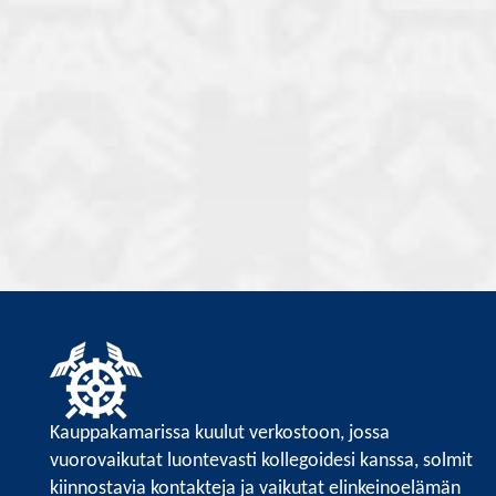
Kauppakamarissa kuulut verkostoon, jossa
vuorovaikutat luontevasti kollegoidesi kanssa, solmit
kiinnostavia kontakteja ja vaikutat elinkeinoelämän