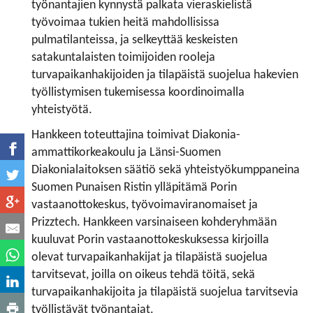
työnantajien kynnystä palkata vieraskielistä
työvoimaa tukien heitä mahdollisissa
pulmatilanteissa, ja selkeyttää keskeisten
satakuntalaisten toimijoiden rooleja
turvapaikanhakijoiden ja tilapäistä suojelua hakevien
työllistymisen tukemisessa koordinoimalla
yhteistyötä.
Hankkeen toteuttajina toimivat Diakonia-
ammattikorkeakoulu ja Länsi-Suomen
Diakonialaitoksen säätiö sekä yhteistyökumppaneina
Suomen Punaisen Ristin ylläpitämä Porin
vastaanottokeskus, työvoimaviranomaiset ja
Prizztech. Hankkeen varsinaiseen kohderyhmään
kuuluvat Porin vastaanottokeskuksessa kirjoilla
olevat turvapaikanhakijat ja tilapäistä suojelua
tarvitsevat, joilla on oikeus tehdä töitä, sekä
turvapaikanhakijoita ja tilapäistä suojelua tarvitsevia
työllistävät työnantajat.