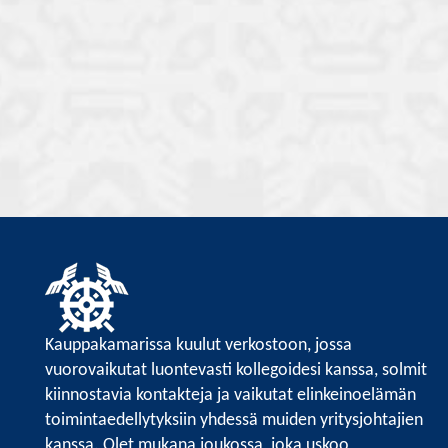
Kauppakamarissa kuulut verkostoon, jossa
vuorovaikutat luontevasti kollegoidesi kanssa, solmit
kiinnostavia kontakteja ja vaikutat elinkeinoelämän
toimintaedellytyksiin yhdessä muiden yritysjohtajien
kanssa. Olet mukana joukossa, joka uskoo