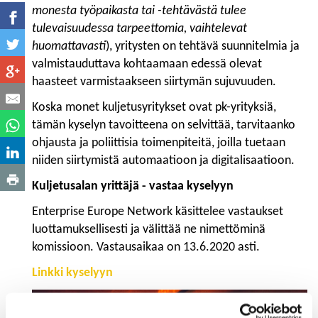
monesta työpaikasta tai -tehtävästä tulee
tulevaisuudessa tarpeettomia, vaihtelevat
huomattavasti
), yritysten on tehtävä suunnitelmia ja
valmistauduttava kohtaamaan edessä olevat
haasteet varmistaakseen siirtymän sujuvuuden.
Koska monet kuljetusyritykset ovat pk-yrityksiä,
tämän kyselyn tavoitteena on selvittää, tarvitaanko
ohjausta ja poliittisia toimenpiteitä, joilla tuetaan
niiden siirtymistä automaatioon ja digitalisaatioon.
Kuljetusalan yrittäjä - vastaa kyselyyn
Enterprise Europe Network käsittelee vastaukset
luottamuksellisesti ja välittää ne nimettöminä
komissioon. Vastausaikaa on 13.6.2020 asti.
Linkki kyselyyn