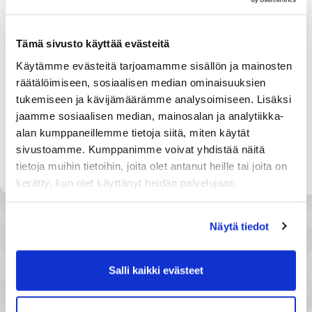
Tämä sivusto käyttää evästeitä
Käytämme evästeitä tarjoamamme sisällön ja mainosten
räätälöimiseen, sosiaalisen median ominaisuuksien
tukemiseen ja kävijämäärämme analysoimiseen. Lisäksi
jaamme sosiaalisen median, mainosalan ja analytiikka-
alan kumppaneillemme tietoja siitä, miten käytät
Ilmailuala, tieliikenne, rautatieliikenne, meriliikenne,
sivustoamme. Kumppanimme voivat yhdistää näitä
satamat, sisävesiliikenne, logistiikka,
tietoja muihin tietoihin, joita olet antanut heille tai joita on
kaupunkiliikenne, matkastajaliikenne, rahtiliikenne
kerätty, kun olet käyttänyt heidän palvelujaan.
Näytä tiedot
Salli kaikki evästeet