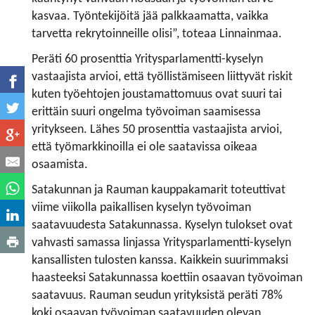
kasvaa. Työntekijöitä jää palkkaamatta, vaikka
tarvetta rekrytoinneille olisi”, toteaa Linnainmaa.
Peräti 60 prosenttia Yritysparlamentti-kyselyn
vastaajista arvioi, että työllistämiseen liittyvät riskit
kuten työehtojen joustamattomuus ovat suuri tai
erittäin suuri ongelma työvoiman saamisessa
yritykseen. Lähes 50 prosenttia vastaajista arvioi,
että työmarkkinoilla ei ole saatavissa oikeaa
osaamista.
Satakunnan ja Rauman kauppakamarit toteuttivat
viime viikolla paikallisen kyselyn työvoiman
saatavuudesta Satakunnassa. Kyselyn tulokset ovat
vahvasti samassa linjassa Yritysparlamentti-kyselyn
kansallisten tulosten kanssa. Kaikkein suurimmaksi
haasteeksi Satakunnassa koettiin osaavan työvoiman
saatavuus. Rauman seudun yrityksistä peräti 78%
koki osaavan työvoiman saatavuuden olevan