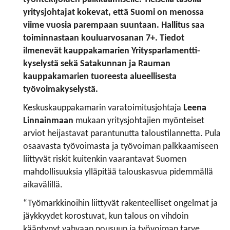
yritysjohtajat kokevat, että Suomi on menossa
viime vuosia parempaan suuntaan. Hallitus saa
toiminnastaan kouluarvosanan 7+. Tiedot
ilmenevät kauppakamarien Yritysparlamentti-
kyselystä sekä Satakunnan ja Rauman
kauppakamarien
tuoreesta alueellisesta
työvoimakyselystä.
Keskuskauppakamarin varatoimitusjohtaja
Leena
Linnainmaan
mukaan yritysjohtajien myönteiset
arviot heijastavat parantunutta taloustilannetta. Pula
osaavasta työvoimasta ja työvoiman palkkaamiseen
liittyvät riskit kuitenkin vaarantavat Suomen
mahdollisuuksia ylläpitää talouskasvua pidemmällä
aikavälillä.
“Työmarkkinoihin liittyvät rakenteelliset ongelmat ja
jäykkyydet korostuvat, kun talous on vihdoin
kääntynyt vahvaan nousuun ja työvoiman tarve