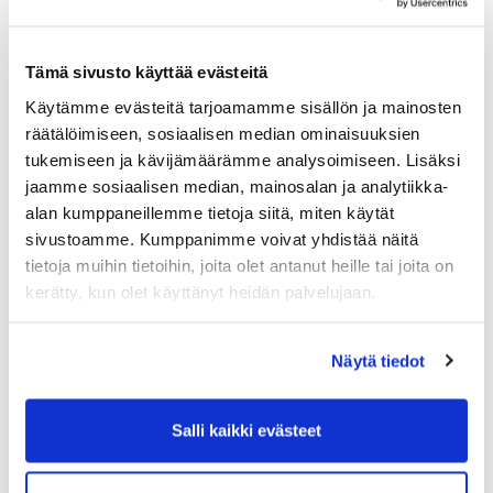
Johtajat antavat arvosanan 7,8 kysymykseen “Onko
Suomi menossa oikeaan suuntaan?”. Vastaava luku
Tämä sivusto käyttää evästeitä
vuosi sitten oli 7,2. Opposition saama arvosana pysyy
yhtä alhaisella tasolla kuin aikaisemmissa kyselyissä
Käytämme evästeitä tarjoamamme sisällön ja mainosten
(5,4).
räätälöimiseen, sosiaalisen median ominaisuuksien
tukemiseen ja kävijämäärämme analysoimiseen. Lisäksi
Yritysjohtajilta kysyttiin myös arvioita hallituksen
jaamme sosiaalisen median, mainosalan ja analytiikka-
toiminnalle yrityksille keskeisissä teemoissa.
alan kumppaneillemme tietoja siitä, miten käytät
Yleisarvosanaksi hallitus sai yritysjohtajilta 7,3. Sote-
sivustoamme. Kumppanimme voivat yhdistää näitä
ja aluehallintouudistuksen hoitamisesta hallitus sai
tietoja muihin tietoihin, joita olet antanut heille tai joita on
kuitenkin yritysjohtajilta arvosanana pohjalukemat
kerätty, kun olet käyttänyt heidän palvelujaan.
5,7. Viime keväänä arvosana oli 6,5 ja kaksi vuotta
sitten 6,9.
Näytä tiedot
“Sote- ja aluehallintouudistuksen arvosanan
putoaminen heijastaa hankkeen takkuavaa
Salli kaikki evästeet
etenemistä. Nyt tarvitaan päätöksentekokykyä
uudistuksen toteuttamiseksi, jotta sote-kustannusten
jatkuva kasvu saadaan hillittyä ja palvelut nykyistä