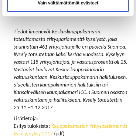
Vain välttämättömät evästeet
tasa-arvoisemmin kaikkien saataville”, Linnainmaa
painottaa.
Tiedot ilmenevät Keskuskauppakamarin
toteuttamasta Yritysparlamentti-kyselystä, joka
suunnattiin 461 yritysjohtajalle eri puolella Suomea.
Kysely toteutetaan kaksi kertaa vuodessa. Kyselyyn
vastasi 115 yritysjohtajaa, ja vastausprosentti oli 25.
Vastaajat kuuluvat Keskuskauppakamarin
valtuuskuntaan, Keskuskauppakamarin hallitukseen,
alueellisten kauppakamarien hallituksiin tai
Kansainvälisen kauppakamari ICC:n Suomen osaston
valtuuskuntaan ja hallitukseen. Kysely toteutettiin
23.11.–1.12.2017
Lisätietoja:
Esitys tuloksista:
Kauppakamarien Yritysparlamentti-
kysely, syksy 2017
(pdf)