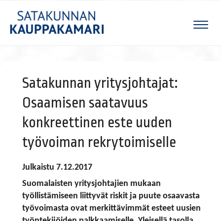
Naviga
Satakunnan yritysjohtajat:
Osaamisen saatavuus
konkreettinen este uuden
työvoiman rekrytoimiselle
Julkaistu 7.12.2017
Suomalaisten yritysjohtajien mukaan
työllistämiseen liittyvät riskit ja puute osaavasta
työvoimasta ovat merkittävimmät esteet uusien
työntekijöiden palkkaamiselle. Yleisellä tasolla