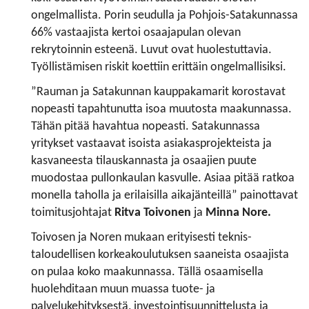
ongelmallista. Porin seudulla ja Pohjois-Satakunnassa
66% vastaajista kertoi osaajapulan olevan
rekrytoinnin esteenä. Luvut ovat huolestuttavia.
Työllistämisen riskit koettiin erittäin ongelmallisiksi.
”Rauman ja Satakunnan kauppakamarit korostavat
nopeasti tapahtunutta isoa muutosta maakunnassa.
Tähän pitää havahtua nopeasti. Satakunnassa
yritykset vastaavat isoista asiakasprojekteista ja
kasvaneesta tilauskannasta ja osaajien puute
muodostaa pullonkaulan kasvulle. Asiaa pitää ratkoa
monella taholla ja erilaisilla aikajänteillä” painottavat
toimitusjohtajat
Ritva Toivonen
ja
Minna Nore.
Toivosen ja Noren mukaan erityisesti teknis-
taloudellisen korkeakoulutuksen saaneista osaajista
on pulaa koko maakunnassa. Tällä osaamisella
huolehditaan muun muassa tuote- ja
palvelukehityksestä, investointisuunnittelusta ja