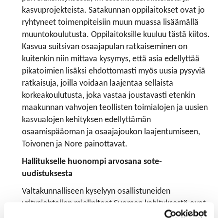
kasvuprojekteista. Satakunnan oppilaitokset ovat jo
ryhtyneet toimenpiteisiin muun muassa lisäämällä
muuntokoulutusta. Oppilaitoksille kuuluu tästä kiitos.
Kasvua suitsivan osaajapulan ratkaiseminen on
kuitenkin niin mittava kysymys, että asia edellyttää
pikatoimien lisäksi ehdottomasti myös uusia pysyviä
ratkaisuja, joilla voidaan laajentaa sellaista
korkeakoulutusta, joka vastaa joustavasti etenkin
maakunnan vahvojen teollisten toimialojen ja uusien
kasvualojen kehityksen edellyttämän
osaamispääoman ja osaajajoukon laajentumiseen,
Toivonen ja Nore painottavat.
Hallitukselle huonompi arvosana sote-
uudistuksesta
Valtakunnalliseen kyselyyn osallistuneiden
yritysjohtajien mielipiteet Suomen kehityksestä ovat
huomattavasti myönteisemmät kuin vuosi sitten.