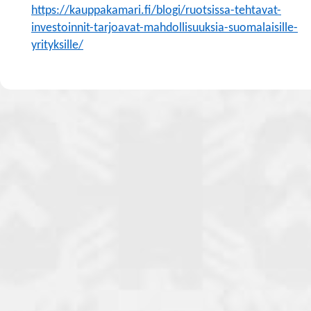
https://kauppakamari.fi/blogi/ruotsissa-tehtavat-
investoinnit-tarjoavat-mahdollisuuksia-suomalaisille-
yrityksille/