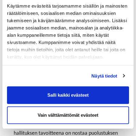
muun muassa Northvoltin akkutehdashanke
Käytämme evästeitä tarjoamamme sisällön ja mainosten
Skellefteåssa, Luulajan sataman mittava
räätälöimiseen, sosiaalisen median ominaisuuksien
laajentaminen ja meneillään oleva Kiirunan
tukemiseen ja kävijämäärämme analysoimiseen. Lisäksi
kaupungin siirtäminen kaivostoiminnan takia.
jaamme sosiaalisen median, mainosalan ja analytiikka-
Kiirunan uusi keskusta otettiin käyttöön syksyllä ja
alan kumppaneillemme tietoja siitä, miten käytät
muun kaupungin rakentaminen jatkuu. Suomalaisille
sivustoamme. Kumppanimme voivat yhdistää näitä
yrityksille tarjoutuu Norrbottenin läänissä
tietoja muihin tietoihin, joita olet antanut heille tai joita on
mahdollisuuksia esimerkiksi rakennusalalta, akku- ja
kerätty, kun olet käyttänyt heidän palvelujaan.
terästeollisuudesta sekä energia-alalta.
Ruotsissa tehdään lähivuosien aikana mittavia julkisia
Näytä tiedot
investointeja eri sektoreihin. Merkittävä osa Ruotsin
julkisista investoinneista tulee kohdistumaan
Salli kaikki evästeet
puolustuksen vahvistamiseen. Ruotsi panosti 1970- ja
1980-luvuilla omien asevoimien kehittämiseen, ja
puolustusmenojen osuus bruttokansantuotteesta oli
Vain välttämättömät evästeet
silloin 2,5–3 prosenttia. 2000-luvulla osuus on
tippunut reiluun prosenttiin BKT:stä. Ruotsin
hallituksen tavoitteena on nostaa puolustuksen