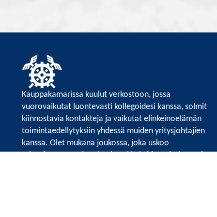
Kauppakamarissa kuulut verkostoon, jossa
vuorovaikutat luontevasti kollegoidesi kanssa, solmit
kiinnostavia kontakteja ja vaikutat elinkeinoelämän
toimintaedellytyksiin yhdessä muiden yritysjohtajien
kanssa. Olet mukana joukossa, joka uskoo
tulevaisuuteen, ajattelee isosti ja kehittää jatkuvasti
osaamistaan.
Satakunnan kauppakamari
Valtakatu 6, 28100 Pori
Avoinna ma - pe 8.30 - 15.30.