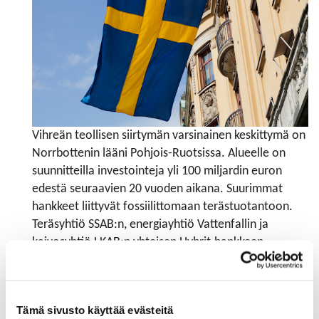
Vihreän teollisen siirtymän varsinainen keskittymä on
Norrbottenin lääni Pohjois-Ruotsissa. Alueelle on
suunnitteilla investointeja yli 100 miljardin euron
edestä seuraavien 20 vuoden aikana. Suurimmat
hankkeet liittyvät fossiilittomaan terästuotantoon.
Teräsyhtiö SSAB:n, energiayhtiö Vattenfallin ja
kaivosyhtiö LKAB:n yhteisen Hybrit-hankkeen
ensimmäinen fossiilittoman teräksen koe-erä
valmistui syksyllä 2021.
Muita isoja investointeja Pohjois-Ruotsissa ovat
Tämä sivusto käyttää evästeitä