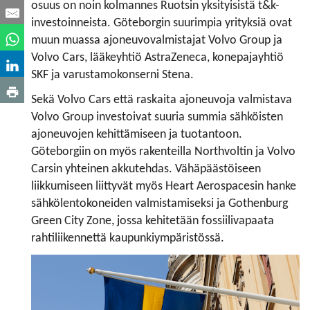
osuus on noin kolmannes Ruotsin yksityisistä t&k-
investoinneista. Göteborgin suurimpia yrityksiä ovat
muun muassa ajoneuvovalmistajat Volvo Group ja
Volvo Cars, lääkeyhtiö AstraZeneca, konepajayhtiö
SKF ja varustamokonserni Stena.
Sekä Volvo Cars että raskaita ajoneuvoja valmistava
Volvo Group investoivat suuria summia sähköisten
ajoneuvojen kehittämiseen ja tuotantoon.
Göteborgiin on myös rakenteilla Northvoltin ja Volvo
Carsin yhteinen akkutehdas. Vähäpäästöiseen
liikkumiseen liittyvät myös Heart Aerospacesin hanke
sähkölentokoneiden valmistamiseksi ja Gothenburg
Green City Zone, jossa kehitetään fossiilivapaata
rahtiliikennettä kaupunkiympäristössä.