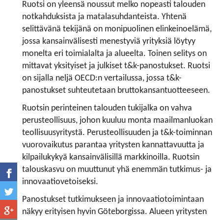
Ruotsi on yleensä noussut melko nopeasti talouden
notkahduksista ja matalasuhdanteista. Yhtenä
selittävänä tekijänä on monipuolinen elinkeinoelämä,
jossa kansainvälisesti menestyviä yrityksiä löytyy
monelta eri toimialalta ja alueelta. Toinen selitys on
mittavat yksityiset ja julkiset t&k-panostukset. Ruotsi
on sijalla neljä OECD:n vertailussa, jossa t&k-
panostukset suhteutetaan bruttokansantuotteeseen.
Ruotsin perinteinen talouden tukijalka on vahva
perusteollisuus, johon kuuluu monta maailmanluokan
teollisuusyritystä. Perusteollisuuden ja t&k-toiminnan
vuorovaikutus parantaa yritysten kannattavuutta ja
kilpailukykyä kansainvälisillä markkinoilla. Ruotsin
talouskasvu on muuttunut yhä enemmän tutkimus- ja
innovaatiovetoiseksi.
Panostukset tutkimukseen ja innovaatiotoimintaan
näkyy erityisen hyvin Göteborgissa. Alueen yritysten