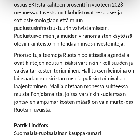
osuus BKT:stä kahteen prosenttiin vuoteen 2028
mennessä. Investoinnit kohdistuvat sekä ase- ja
sotilasteknologiaan että muun
puolustusinfrastruktuurin vahvistamiseen.
Puolustusvoimien ja muiden viranomaisten käytössä
oleviin kiinteistöihin tehdään myös investointeja.
Priorisoituja teemoja Ruotsin poliittisella agendalla
ovat hintojen nousun lisäksi varsinkin rikollisuuden ja
väkivaltarikosten torjuminen. Hallituksen keinoina on
lainsäädännön kiristäminen ja poliisin toimivallan
laajentaminen. Mallia otetaan monessa suhteessa
muista Pohjoismaista, joissa varsinkin kuolemaan
johtavien ampumarikosten määrä on vain murto-osa
Ruotsin luvuista.
Patrik Lindfors
Suomalais-ruotsalainen kauppakamari