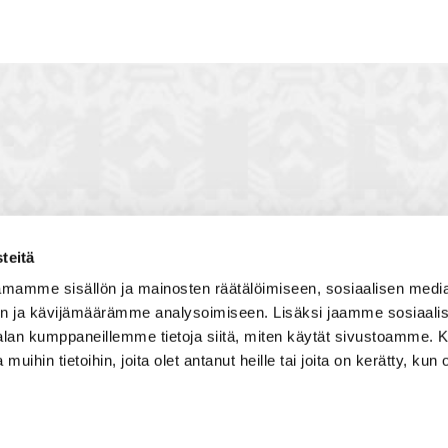
teitä
toon, jossa vuorovaikutat
Satakunnan kauppakamari
mamme sisällön ja mainosten räätälöimiseen, sosiaalisen medi
, solmit kiinnostavia kontakteja
Valtakatu 6, 28100 Pori
n ja kävijämäärämme analysoimiseen. Lisäksi jaamme sosiaali
imintaedellytyksiin yhdessä
Avoinna ma - pe 8.30 - 15.30.
-alan kumppaneillemme tietoja siitä, miten käytät sivustoamme
 Olet mukana joukossa, joka
 muihin tietoihin, joita olet antanut heille tai joita on kerätty, kun 
isosti ja kehittää jatkuvasti
Tilaa uutiskirje
Liity verkostoon