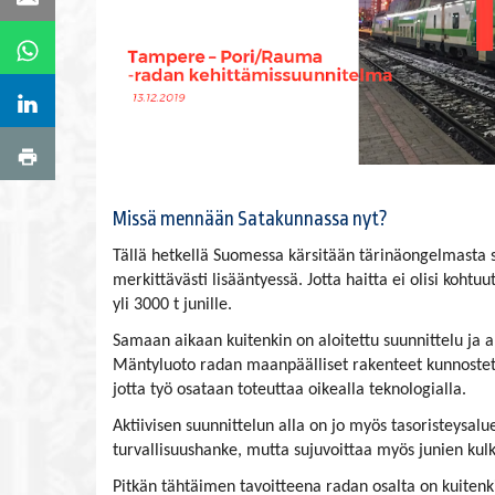
Missä mennään Satakunnassa nyt?
Tällä hetkellä Suomessa kärsitään tärinäongelmasta s
merkittävästi lisääntyessä. Jotta haitta ei olisi kohtu
yli 3000 t junille.
Samaan aikaan kuitenkin on aloitettu suunnittelu ja a
Mäntyluoto radan maanpäälliset rakenteet kunnostetaa
jotta työ osataan toteuttaa oikealla teknologialla.
Aktiivisen suunnittelun alla on jo myös tasoristeysalu
turvallisuushanke, mutta sujuvoittaa myös junien kulk
Pitkän tähtäimen tavoitteena radan osalta on kuiten