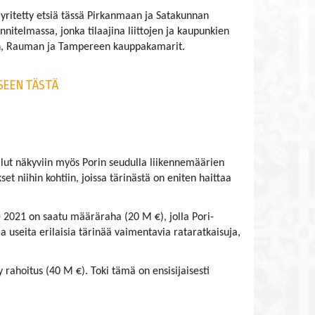
 yritetty etsiä tässä Pirkanmaan ja Satakunnan
nnitelmassa, jonka tilaajina liittojen ja kaupunkien
an, Rauman ja Tampereen kauppakamarit.
SEEN TÄSTÄ
llut näkyviin myös Porin seudulla liikennemäärien
et niihin kohtiin, joissa tärinästä on eniten haittaa
le 2021 on saatu määräraha (20 M €), jolla Pori-
useita erilaisia tärinää vaimentavia rataratkaisuja,
y rahoitus (40 M €). Toki tämä on ensisijaisesti