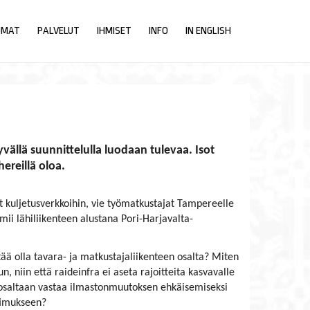
UMAT
PALVELUT
IHMISET
INFO
IN ENGLISH
vällä suunnittelulla luodaan tulevaa. Isot
ereillä oloa.
t kuljetusverkkoihin, vie työmatkustajat Tampereelle
mii lähiliikenteen alustana Pori-Harjavalta-
itää olla tavara- ja matkustajaliikenteen osalta? Miten
, niin että raideinfra ei aseta rajoitteita kasvavalle
e osaltaan vastaa ilmastonmuutoksen ehkäisemiseksi
timukseen?