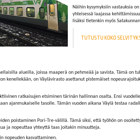
Näihin kysymyksiin vastauksia on
yhteisessä laajassa kehittämissuu
lisäksi tietenkin myös Satakunn
TUTUSTU KOKO SELVITYK
ellaisilla alueilla, joissa maaperä on pehmeää ja savista. Tämä on tu
uton kenellekään, on Väylävirasto asettanut pistemäiset nopeusrajoituks
ktiivinen ratkaisujen etsiminen tärinän hallinnan osalta. Ensi vuodel
n ajanmukaiselle tasolle. Tämän vuoden aikana Väylä testaa radalla 
eiden poistaminen Pori-Tre-välillä. Tämä siksi, että työhön on osoitett
ua ja nopeuttaa yhteyttä taas joitakin minuutteja.
kin nopeuden kasvattaminen.