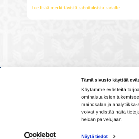
Lue lisää merkittävistä rahoituksista radalle.
Tämä sivusto käyttää eväs
Kauppakamarissa kuulut verkos
Käytämme evästeitä tarjoa
luontevasti kollegoidesi kanssa
ominaisuuksien tukemisee
ja vaikutat elinkeinoelämän to
mainosalan ja analytiikka
muiden yritysjohtajien kanssa.
voivat yhdistää näitä tietoja
uskoo tulevaisuuteen, ajattelee 
osaamistaan.
heidän palvelujaan.
Näytä tiedot