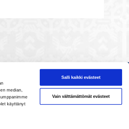
Salli kaikki evästeet
Etusivu
an
Painopisteet
sen median,
Vain välttämättömät evästeet
. Kumppanimme
Verkostoidu
olet käyttänyt
Tapahtumat
Palvelut