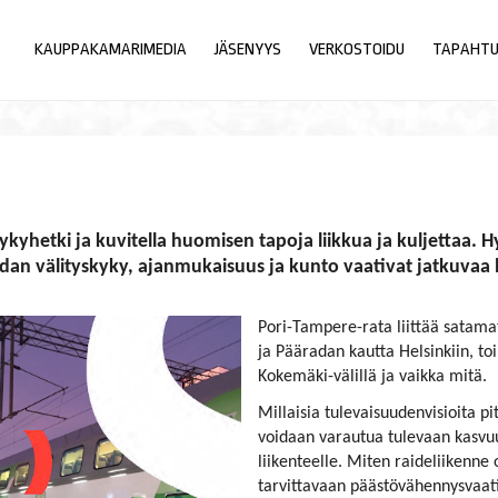
KAUPPAKAMARIMEDIA
JÄSENYYS
VERKOSTOIDU
TAPAHT
yhetki ja kuvitella huomisen tapoja liikkua ja kuljettaa. Hy
adan välityskyky, ajanmukaisuus ja kunto vaativat jatkuvaa h
Pori-Tampere-rata liittää satama
ja Pääradan kautta Helsinkiin, toi
Kokemäki-välillä ja vaikka mitä.
Millaisia tulevaisuudenvisioita p
voidaan varautua tulevaan kasvuun
liikenteelle. Miten raideliikenn
tarvittavaan päästövähennysvaa