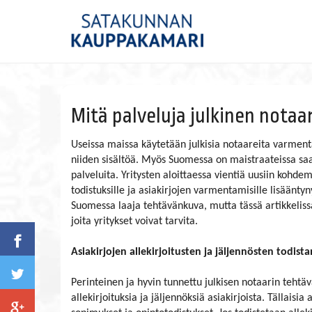
Mitä palveluja julkinen notaa
Useissa maissa käytetään julkisia notaareita varment
niiden sisältöä. Myös Suomessa on maistraateissa saa
palveluita. Yritysten aloittaessa vientiä uusiin kohdema
todistuksille ja asiakirjojen varmentamisille lisääntyny
Suomessa laaja tehtävänkuva, mutta tässä artikkelissa
joita yritykset voivat tarvita.
Asiakirjojen allekirjoitusten ja jäljennösten todis
Perinteinen ja hyvin tunnettu julkisen notaarin tehtäv
allekirjoituksia ja jäljennöksiä asiakirjoista. Tällaisia a