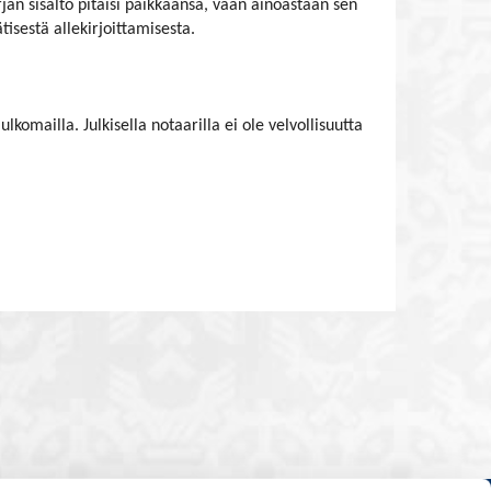
irjan sisältö pitäisi paikkaansa, vaan ainoastaan sen
isestä allekirjoittamisesta.
komailla. Julkisella notaarilla ei ole velvollisuutta