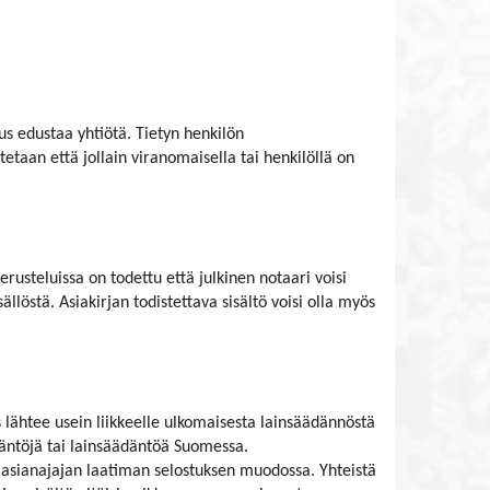
eus edustaa yhtiötä. Tietyn henkilön
tetaan että jollain viranomaisella tai henkilöllä on
perusteluissa on todettu että julkinen notaari voisi
llöstä. Asiakirjan todistettava sisältö voisi olla myös
s lähtee usein liikkeelle ulkomaisesta lainsäädännöstä
ytäntöjä tai lainsäädäntöä Suomessa.
tai asianajajan laatiman selostuksen muodossa. Yhteistä