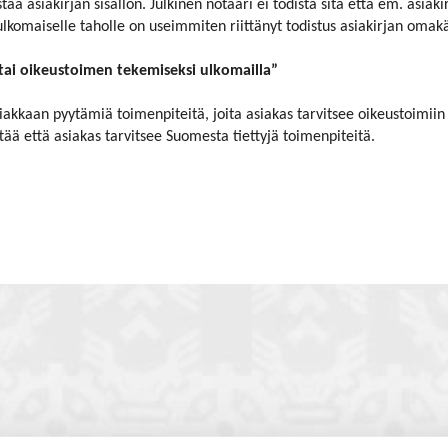
staa asiakirjan sisällön. Julkinen notaari ei todista sitä että em. asiak
lkomaiselle taholle on useimmiten riittänyt todistus asiakirjan omakät
ai oikeustoimen tekemiseksi ulkomailla”
akkaan pyytämiä toimenpiteitä, joita asiakas tarvitsee oikeustoimiin ul
tää että asiakas tarvitsee Suomesta tiettyjä toimenpiteitä.