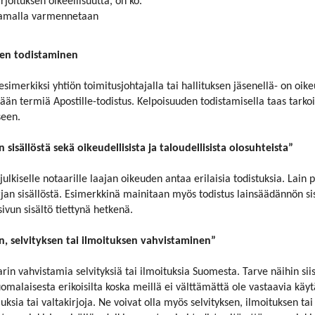
rjoituksen oikeellisuutta, on ko.
. Samalla varmennetaan
den todistaminen
– esimerkiksi yhtiön toimitusjohtajalla tai hallituksen jäsenellä- on oik
ään termiä Apostille-todistus. Kelpoisuuden todistamisella taas tarkoi
seen.
n sisällöstä sekä oikeudellisista ja taloudellisista olosuhteista”
julkiselle notaarille laajan oikeuden antaa erilaisia todistuksia. Lain 
rjan sisällöstä. Esimerkkinä mainitaan myös todistus lainsäädännön sisä
ivun sisältö tiettynä hetkenä.
, selvityksen tai ilmoituksen vahvistaminen”
rin vahvistamia selvityksiä tai ilmoituksia Suomesta. Tarve näihin sii
suomalaisesta erikoisilta koska meillä ei välttämättä ole vastaavia kä
muksia tai valtakirjoja. Ne voivat olla myös selvityksen, ilmoituksen 