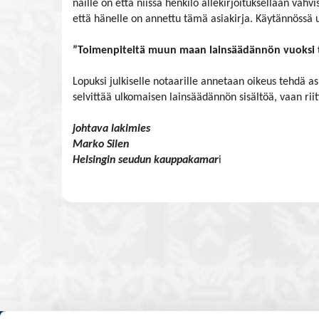
näille on että niissä henkilö allekirjoituksellaan vahvi
että hänelle on annettu tämä asiakirja. Käytännössä u
”Toimenpiteitä muun maan lainsäädännön vuoksi t
Lopuksi julkiselle notaarille annetaan oikeus tehdä asi
selvittää ulkomaisen lainsäädännön sisältöä, vaan riit
johtava lakimies
Marko Silen
Helsingin seudun kauppakamar
i