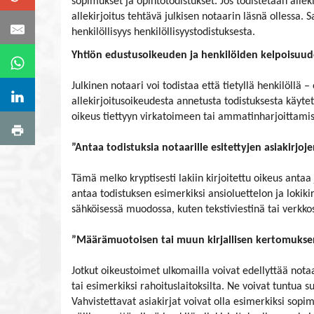
sopimukset ja opintotodistukset. Jos todistetaan alleki
allekirjoitus tehtävä julkisen notaarin läsnä ollessa
henkilöllisyys henkilöllisyystodistuksesta.
Yhtiön edustusoikeuden ja henkilöiden kelpoisuu
Julkinen notaari voi todistaa että tietyllä henkilöllä 
allekirjoitusoikeudesta annetusta todistuksesta käytet
oikeus tiettyyn virkatoimeen tai ammatinharjoittami
”Antaa todistuksia notaarille esitettyjen asiakirjoje
Tämä melko kryptisesti lakiin kirjoitettu oikeus antaa 
antaa todistuksen esimerkiksi ansioluettelon ja lokiki
sähköisessä muodossa, kuten tekstiviestinä tai verkkos
”Määrämuotoisen tai muun kirjallisen kertomuksen
Jotkut oikeustoimet ulkomailla voivat edellyttää notaa
tai esimerkiksi rahoituslaitoksilta. Ne voivat tuntua 
Vahvistettavat asiakirjat voivat olla esimerkiksi sopi