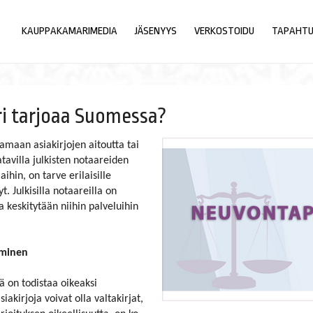
KAUPPAKAMARIMEDIA
JÄSENYYS
VERKOSTOIDU
TAPAHT
ri tarjoaa Suomessa?
amaan asiakirjojen aitoutta tai
tavilla julkisten notaareiden
ihin, on tarve erilaisille
t. Julkisilla notaareilla on
 keskitytään niihin palveluihin
taminen
ä on todistaa oikeaksi
siakirjoja voivat olla valtakirjat,