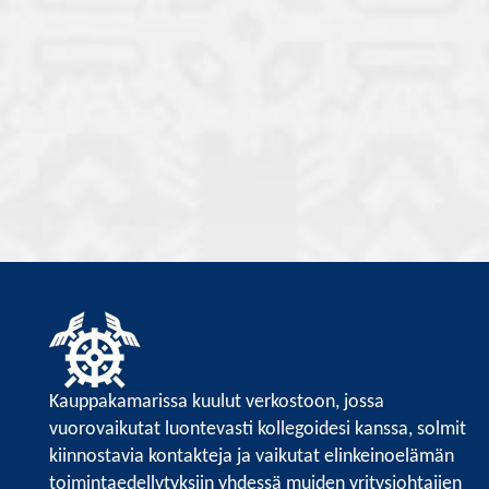
Kauppakamarissa kuulut verkostoon, jossa
vuorovaikutat luontevasti kollegoidesi kanssa, solmit
kiinnostavia kontakteja ja vaikutat elinkeinoelämän
toimintaedellytyksiin yhdessä muiden yritysjohtajien