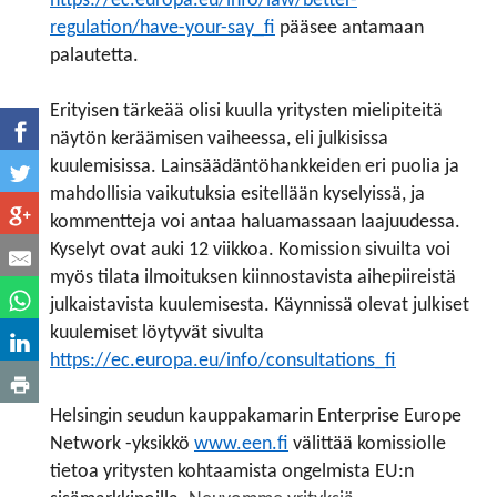
https://ec.europa.eu/info/law/better-
regulation/have-your-say_fi
pääsee antamaan
palautetta.
Erityisen tärkeää olisi kuulla yritysten mielipiteitä
näytön keräämisen vaiheessa, eli julkisissa
kuulemisissa. Lainsäädäntöhankkeiden eri puolia ja
mahdollisia vaikutuksia esitellään kyselyissä, ja
kommentteja voi antaa haluamassaan laajuudessa.
Kyselyt ovat auki 12 viikkoa. Komission sivuilta voi
myös tilata ilmoituksen kiinnostavista aihepiireistä
julkaistavista kuulemisesta. Käynnissä olevat julkiset
kuulemiset löytyvät sivulta
https://ec.europa.eu/info/consultations_fi
Helsingin seudun kauppakamarin Enterprise Europe
Network -yksikkö
www.een.fi
välittää komissiolle
tietoa yritysten kohtaamista ongelmista EU:n