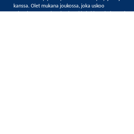
kanssa. Olet mukana joukossa, joka uskoo
tulevaisuuteen, ajattelee isosti ja kehittää jatkuvasti
osaamistaan.
Satakunnan kauppakamari
Valtakatu 6, 28100 Pori
Avoinna ma - pe 8.30 - 15.30.
Tilaa uutiskirje
Liity verkostoon
Tietosuojaseloste
Etusivu
Painopisteet