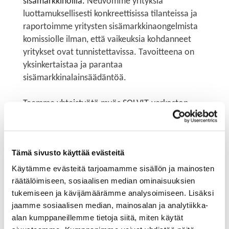
sisämarkkinoilla.
Neuvomme yrityksiä
luottamuksellisesti konkreettisissa tilanteissa ja
raportoimme yritysten sisämarkkinaongelmista
komissiolle ilman, että vaikeuksia kohdanneet
yritykset ovat tunnistettavissa. Tavoitteena on
yksinkertaistaa ja parantaa
sisämarkkinalainsäädäntöä.
Teemme yhteistyötä myös SOLVIT-verkoston
https://tem.fi/solvit
kanssa, joka toimii Suomessa
Työ- ja elinkeinoministeriössä. SOLVIT ratkoo
yritysten ja kansalaisten kohtaamia rajat ylittäviä
Tämä sivusto käyttää evästeitä
ongelmia viranomaisyhteistyössä EU/ETA-alueella,
jos ongelman voidaan epäillä johtuvan
Käytämme evästeitä tarjoamamme sisällön ja mainosten
lainsäädännön väärinsoveltamisesta, puutteellisesta
räätälöimiseen, sosiaalisen median ominaisuuksien
tukemiseen ja kävijämäärämme analysoimiseen. Lisäksi
päätöksenteosta tai esimerkiksi EU-lainsäädännön
jaamme sosiaalisen median, mainosalan ja analytiikka-
virheellisestä harmonisoinnista kyseisessä EU-
alan kumppaneillemme tietoja siitä, miten käytät
maassa.