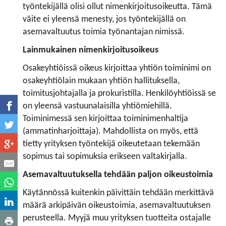
työntekijällä olisi ollut nimenkirjoitusoikeutta. Tämä
väite ei yleensä menesty, jos työntekijällä on
asemavaltuutus toimia työnantajan nimissä.
Lainmukainen nimenkirjoitusoikeus
Osakeyhtiöissä oikeus kirjoittaa yhtiön toiminimi on
osakeyhtiölain mukaan yhtiön hallituksella,
toimitusjohtajalla ja prokuristilla. Henkilöyhtiöissä se
on yleensä vastuunalaisilla yhtiömiehillä.
Toiminimessä sen kirjoittaa toiminimenhaltija
(ammatinharjoittaja). Mahdollista on myös, että
tietty yrityksen työntekijä oikeutetaan tekemään
sopimus tai sopimuksia erikseen valtakirjalla.
Asemavaltuutuksella tehdään paljon oikeustoimia
Käytännössä kuitenkin päivittäin tehdään merkittävä
määrä arkipäivän oikeustoimia, asemavaltuutuksen
perusteella. Myyjä muu yrityksen tuotteita ostajalle