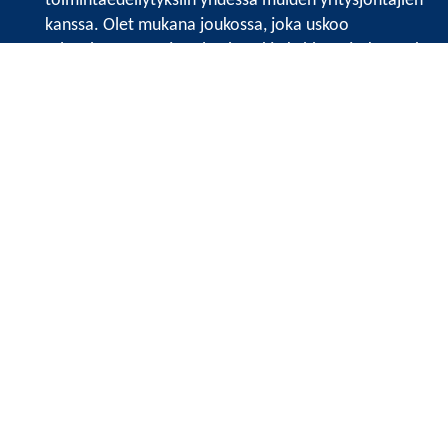
toimintaedellytyksiin yhdessä muiden yritysjohtajien
kanssa. Olet mukana joukossa, joka uskoo
tulevaisuuteen, ajattelee isosti ja kehittää jatkuvasti
osaamistaan.
Satakunnan kauppakamari
Valtakatu 6, 28100 Pori
Avoinna ma - pe 8.30 - 15.30.
Tilaa uutiskirje
Liity verkostoon
Tietosuojaseloste
Etusivu
Painopisteet