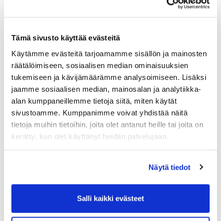
Tämä sivusto käyttää evästeitä
Marko Silen, johtaja, Helsingin seudun kauppakamari
Käytämme evästeitä tarjoamamme sisällön ja mainosten
räätälöimiseen, sosiaalisen median ominaisuuksien
Asemavaltuutus ei edellytä, että henkilö on
tukemiseen ja kävijämäärämme analysoimiseen. Lisäksi
yrityksessä tai muussa yhteisössä johtavassa
jaamme sosiaalisen median, mainosalan ja analytiikka-
asemassa. Riittävää on että henkilöllä on toisen
alan kumppaneillemme tietoja siitä, miten käytät
palveluksessa sellainen asema, johon lain tai yleisen
sivustoamme. Kumppanimme voivat yhdistää näitä
tavan mukaan liittyy kelpoisuus toimia työnantajan
tietoja muihin tietoihin, joita olet antanut heille tai joita on
puolesta. Jos työnantaja on rajoittanut tätä valtaa
kerätty, kun olet käyttänyt heidän palvelujaan.
sisäisillä määräyksillä, hän ei voi vedota siihen
vilpittömässä mielessä olevaa ulkopuolista henkilöä
kohtaan, ellei tämäkin henkilö tiennyt rajoituksesta.
Näytä tiedot
Asemavaltuutuksen lakkauttaminen
Salli kaikki evästeet
Asemavaltuutus peruutetaan poistamalla valtuutettu
siitä asemasta, jossa hän on toiminut. Esimerkiksi