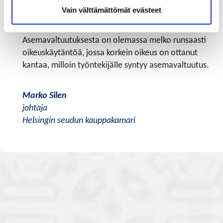
työsopimuksen irtisanominen ei vielä lakkauta
Vain välttämättömät evästeet
asemavaltuutusta, vaan ratkaisevaa on ulkoisesti
havaittavassa asemassa tapahtuvat muutokset.
Asemavaltuutuksesta on olemassa melko runsaasti
oikeuskäytäntöä, jossa korkein oikeus on ottanut
kantaa, milloin työntekijälle syntyy asemavaltuutus.
Marko Silen
johtaja
Helsingin seudun kauppakamari