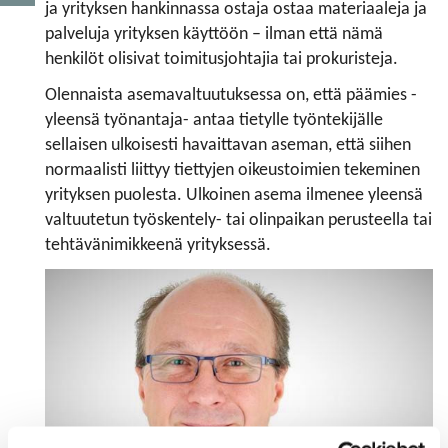
ja yrityksen hankinnassa ostaja ostaa materiaaleja ja
palveluja yrityksen käyttöön – ilman että nämä
henkilöt olisivat toimitusjohtajia tai prokuristeja.
Olennaista asemavaltuutuksessa on, että päämies -
yleensä työnantaja- antaa tietylle työntekijälle
sellaisen ulkoisesti havaittavan aseman, että siihen
normaalisti liittyy tiettyjen oikeustoimien tekeminen
yrityksen puolesta. Ulkoinen asema ilmenee yleensä
valtuutetun työskentely- tai olinpaikan perusteella tai
tehtävänimikkeenä yrityksessä.