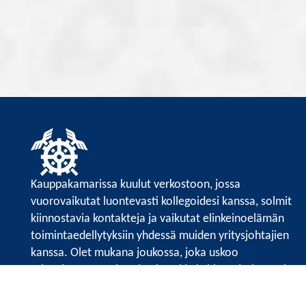
Kauppakamarissa kuulut verkostoon, jossa
vuorovaikutat luontevasti kollegoidesi kanssa, solmit
kiinnostavia kontakteja ja vaikutat elinkeinoelämän
toimintaedellytyksiin yhdessä muiden yritysjohtajien
kanssa. Olet mukana joukossa, joka uskoo
tulevaisuuteen, ajattelee isosti ja kehittää jatkuvasti
osaamistaan.