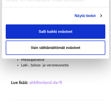
kerätty, kun olet käyttänyt heidän palvelujaan.
tarjoaa DEinternational-merkin alla konkreetti­sia
palveluita varsinkin pk-yrityksille, jotka haluavat
laajentaa ja kehittää toimintaansa kansainvälisillä
Näytä tiedot
markkinoilla.
Salli kaikki evästeet
Maankohtainen palveluvalikoima vaihtelee, mutta
tyypillisiä palveluita ovat esimerkiksi:
Vain välttämättömät evästeet
Markkina-analyysit
Yhteistyökumppaneiden ja asiakkaiden haku
Messupalvelut
Laki-, talous- ja veroneuvonta
Lue lisää:
ahkfinnland.de/fi