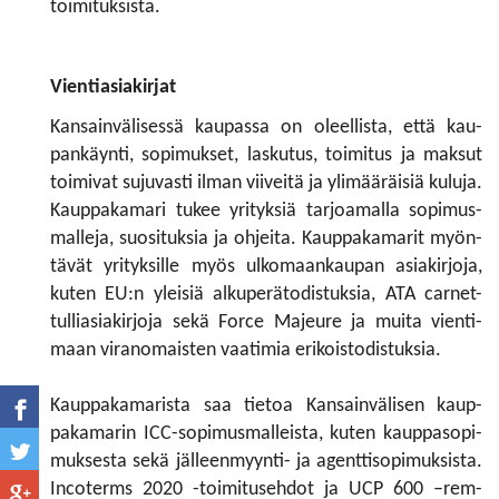
toimituksista.
Vientiasiakirjat
Kansainvälisessä kaupassa on oleellista, että kau­
pankäynti, sopimukset, laskutus, toimitus ja maksut
toimivat sujuvasti ilman viiveitä ja ylimääräisiä kuluja.
Kauppakamari tukee yrityksiä tarjoamalla sopimus­
malleja, suosituksia ja ohjeita. Kauppakamarit myön­
tävät yrityksille myös ulkomaankaupan asiakirjoja,
kuten EU:n yleisiä alkuperätodistuksia, ATA car­net-
tulliasiakirjoja sekä Force Majeure ja muita vienti­
maan viranomaisten vaatimia erikoistodistuksia.
Kauppakamarista saa tietoa Kansainvälisen kaup­
pakamarin ICC-sopimusmalleista, kuten kauppasopi­
muksesta sekä jälleenmyynti- ja agenttisopimuksista.
Incoterms 2020 -toimitusehdot ja UCP 600 –rem­