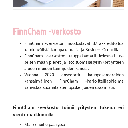
FinnCham -verkosto
FinnCham -verkoston muodostavat 37 akkreditoitua
kahdenvälistä kauppakamaria ja Business Councilia.
FinnCham -verkoston kauppakamarit kokoavat ky­
seisen maan pienet ja isot suomalaisyritykset yhteen
alueen muiden toimijoiden kanssa.
Vuonna 2020 lanseerattu kauppakamareiden
kansain­välinen FinnCham -harjoittelijaohjelma
vahvistaa suo­malaisten opiskelijoiden osaamista.
FinnCham -verkosto toimii yritysten tukena eri
vienti-markkinoilla
Markkinoille pääsyssä