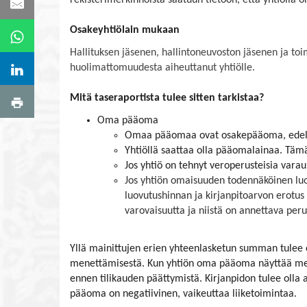
rekisterimerkinnöistä saatuun tietoon, että yhtiöllä 
Osakeyhtiölain mukaan
Hallituksen jäsenen, hallintoneuvoston jäsenen ja toi
huolimattomuudesta aiheuttanut yhtiölle.
Mitä taseraportista tulee sitten tarkistaa?
Oma pääoma
Omaa pääomaa ovat osakepääoma, edelliste
Yhtiöllä saattaa olla pääomalainaa. Tä
Jos yhtiö on tehnyt veroperusteisia var
Jos yhtiön omaisuuden todennäköinen luo
luovutushinnan ja kirjanpitoarvon erot
varovaisuutta ja niistä on annettava peru
Yllä mainittujen erien yhteenlasketun summan tulee o
menettämisestä. Kun yhtiön oma pääoma näyttää menevä
ennen tilikauden päättymistä. Kirjanpidon tulee olla 
pääoma on negatiivinen, vaikeuttaa liiketoimintaa.