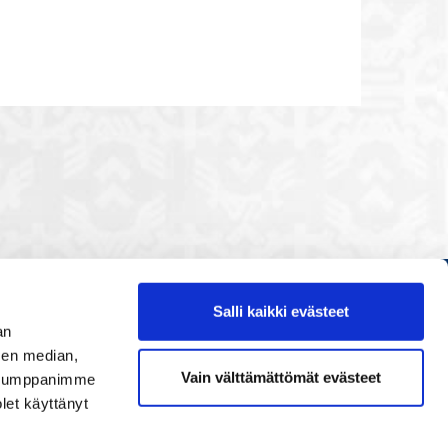
Salli kaikki evästeet
Etusivu
an
Painopisteet
sen median,
Vain välttämättömät evästeet
. Kumppanimme
Verkostoidu
olet käyttänyt
Tapahtumat