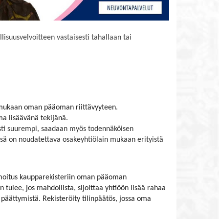
isuusvelvoitteen vastaisesti tahallaan tai
 mukaan oman pääoman riittävyyteen.
a lisäävänä tekijänä.
esti suurempi, saadaan myös todennäköisen
ä on noudatettava osakeyhtiölain mukaan erityistä
 ilmoitus kaupparekisteriin oman pääoman
ulee, jos mahdollista, sijoittaa yhtiöön lisää rahaa
päättymistä. Rekisteröity tilinpäätös, jossa oma