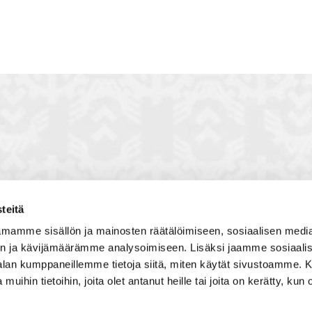
teitä
toon, jossa vuorovaikutat
Satakunnan kauppakamari
mamme sisällön ja mainosten räätälöimiseen, sosiaalisen medi
, solmit kiinnostavia kontakteja
Valtakatu 6, 28100 Pori
n ja kävijämäärämme analysoimiseen. Lisäksi jaamme sosiaali
imintaedellytyksiin yhdessä
Avoinna ma - pe 8.30 - 15.30.
-alan kumppaneillemme tietoja siitä, miten käytät sivustoamme
 Olet mukana joukossa, joka
 muihin tietoihin, joita olet antanut heille tai joita on kerätty, kun 
isosti ja kehittää jatkuvasti
Tilaa uutiskirje