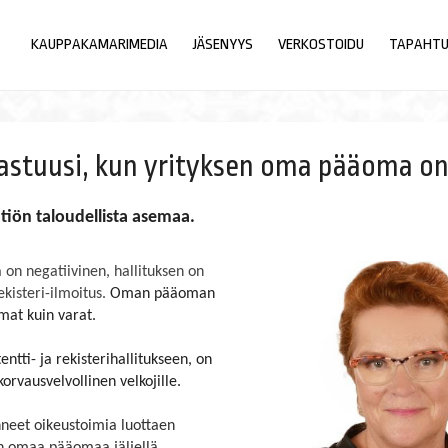
KAUPPAKAMARIMEDIA
JÄSENYYS
VERKOSTOIDU
TAPAHT
 vastuusi, kun yrityksen oma pääoma o
htiön taloudellista asemaa.
 on negatiivinen, hallituksen on
isteri-ilmoitus.
Oman pääoman
mat kuin varat.
ntti- ja rekisterihallitukseen, on
orvausvelvollinen velkojille.
ehneet oikeustoimia luottaen