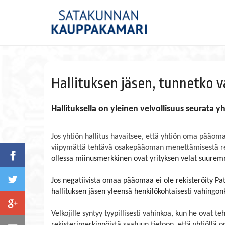
Hallituksen jäsen, tunnetko
Hallituksella on yleinen velvollisuus seurata y
Jos yhtiön hallitus havaitsee, että yhtiön oma pääoma
viipymättä tehtävä osakepääoman menettämisestä rek
ollessa miinusmerkkinen ovat yrityksen velat suurem
Jos negatiivista omaa pääomaa ei ole rekisteröity Pate
hallituksen jäsen yleensä henkilökohtaisesti vahingonk
Velkojille syntyy tyypillisesti vahinkoa, kun he ovat t