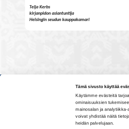
Teija Kerbs
kirjanpidon asiantuntija
Helsingin seudun kauppakamari
Tämä sivusto käyttää eväs
Kauppakamarissa kuulut verkos
Käytämme evästeitä tarjoa
luontevasti kollegoidesi kanssa
ominaisuuksien tukemisee
ja vaikutat elinkeinoelämän to
mainosalan ja analytiikka
muiden yritysjohtajien kanssa.
voivat yhdistää näitä tietoja
uskoo tulevaisuuteen, ajattelee 
osaamistaan.
heidän palvelujaan.