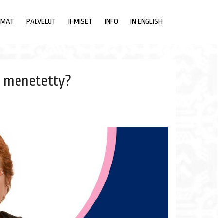
UMAT
PALVELUT
IHMISET
INFO
IN ENGLISH
n menetetty?