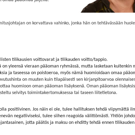
on omaa pääomaa jäljellä.
mitusjohtajan on korvattava vahinko, jonka hän on tehtävässään huolell
n tilikausien voittovarat ja tilikauden voitto/tappio.
mä on yleensä vieraan pääoman ryhmässä, mutta lasketaan kuitenkin
auksia ja taseessa on poistoeroa, myös nämä huomioidaan omaa pääom
vutushinta on muuten kuin tilapäisesti sen kirjanpitoarvoa olennais
us ottaa huomioon oman pääoman lisäyksenä. Oman pääoman lisäyksiss
steltu selvitys toimintakertomuksessa tai taseen liitetietona.
lla positiivinen. Jos näin ei ole, tulee hallituksen tehdä viipymättä
n negatiiviseksi, tulee siihen reagoida välittömästi. Yhtiön johdon t
ajantasainen, jotta päätös ja maksu on ehditty tehdä ennen tilikauden 