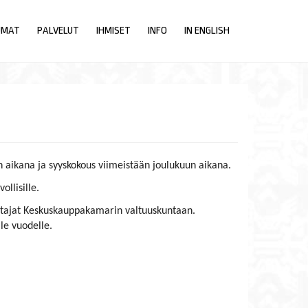
UMAT
PALVELUT
IHMISET
INFO
IN ENGLISH
n aikana ja syyskokous viimeistään joulukuun aikana.
llisille.
stajat Keskuskauppakamarin valtuuskuntaan.
le vuodelle.