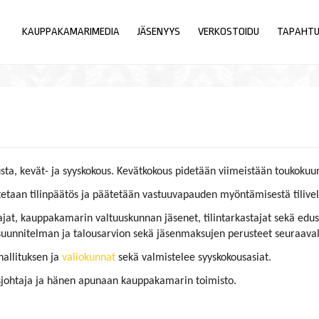
KAUPPAKAMARIMEDIA
JÄSENYYS
VERKOSTOIDU
TAPAHT
usta, kevät- ja syyskokous. Kevätkokous pidetään viimeistään toukokuu
taan tilinpäätös ja päätetään vastuuvapauden myöntämisestä tilivelvo
at, kauppakamarin valtuuskunnan jäsenet, tilintarkastajat sekä edu
suunnitelman ja talousarvion sekä jäsenmaksujen perusteet seuraaval
allituksen ja
valiokunnat
sekä valmistelee syyskokousasiat.
sjohtaja ja hänen apunaan kauppakamarin toimisto.