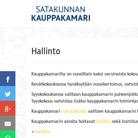
Hallinto
Kauppakamarilla on vuosittain kaksi varsinaista koko
Kevätkokouksessa hyväksytään vuosikertomus, vahviste
Syyskokouksessa valitaan kauppakamarin puheenjohtaj
Syyskokous vahvistaa lisäksi kauppakamarin toiminta
Kauppakamari
valtuuskunta
valitsee kauppakamarin h
Kauppakamarin asioita hoitavat
hallitus
sekä toimitu
»
Hallitus