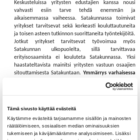
Keskusteluissa yritysten edustajien kanssa nousi
vahvasti esiin tarve tehdä enemmän ja
aikaisemmassa vaiheessa. Satakunnassa toimivat
yritykset tarvitsevat sekä korkeasti kouluttautuneita
ja toisen asteen tutkinnon suorittaneita työntekijöitä.
Jotkut yritykset tarvitsevat työvoimaa myös
Satakunnan ulkopuolelta, sillä tarvittavaa
erityisosaamista ei kouluteta Satakunnassa. Yksi
haastateltavista mainitsi yritysten vastuun osaajien
sitouttamisesta Satakuntaan.
Ymmärrys varhaisessa
vaiheessa tehdystä vaikuttamistyöstä ja nuorten
tietoisuuden kasvattamisen merkityksestä on
erittäin tärkeää.
Monet satakuntalaiset yritykset
ovat onnistuneet tuomaan itsensä tutuksi nuorten
Tämä sivusto käyttää evästeitä
keskuudessa ja se näkyy tuloksina!
Käytämme evästeitä tarjoamamme sisällön ja mainosten
räätälöimiseen, sosiaalisen median ominaisuuksien
tukemiseen ja kävijämäärämme analysoimiseen. Lisäksi
Porin Nuorisovaltuusto ideoi kanssamme syksyllä