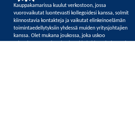
Kauppakamarissa kuulut verkostoon, jossa
vuorovaikutat luontevasti kollegoidesi kanssa, solmit
kiinnostavia kontakteja ja vaikutat elinkeinoelämän
toimintaedellytyksiin yhdessä muiden yritysjohtajien
kanssa. Olet mukana joukossa, joka uskoo
tulevaisuuteen, ajattelee isosti ja kehittää jatkuvasti
osaamistaan.
Satakunnan kauppakamari
Valtakatu 6, 28100 Pori
Avoinna ma - pe 8.30 - 15.30.
Tilaa uutiskirje
Liity verkostoon
Tietosuojaseloste