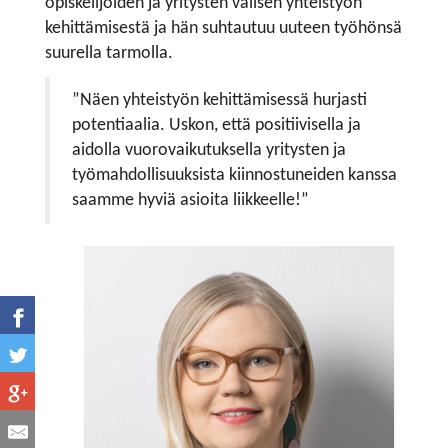
opiskelijoiden ja yritysten välisen yhteistyön
kehittämisestä ja hän suhtautuu uuteen työhönsä
suurella tarmolla.
”Näen yhteistyön kehittämisessä hurjasti
potentiaalia. Uskon, että positiivisella ja
aidolla vuorovaikutuksella yritysten ja
työmahdollisuuksista kiinnostuneiden kanssa
saamme hyviä asioita liikkeelle!”