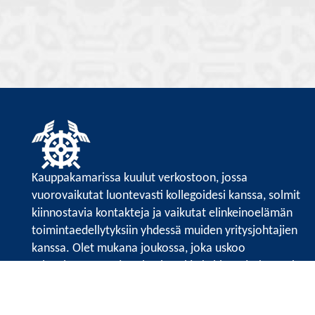
Kauppakamarissa kuulut verkostoon, jossa
vuorovaikutat luontevasti kollegoidesi kanssa, solmit
kiinnostavia kontakteja ja vaikutat elinkeinoelämän
toimintaedellytyksiin yhdessä muiden yritysjohtajien
kanssa. Olet mukana joukossa, joka uskoo
tulevaisuuteen, ajattelee isosti ja kehittää jatkuvasti
osaamistaan.
Satakunnan kauppakamari