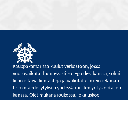
Kauppakamarissa kuulut verkostoon, jossa
vuorovaikutat luontevasti kollegoidesi kanssa, solmit
kiinnostavia kontakteja ja vaikutat elinkeinoelämän
toimintaedellytyksiin yhdessä muiden yritysjohtajien
kanssa. Olet mukana joukossa, joka uskoo
tulevaisuuteen, ajattelee isosti ja kehittää jatkuvasti
osaamistaan.
Satakunnan kauppakamari
Valtakatu 6, 28100 Pori