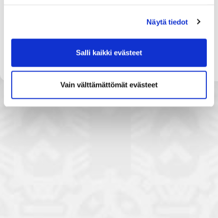
Customs Code.
European Community forms should be destroyed.
Näytä tiedot
For further information, please, contact your local
Chamber of Commerce
www.chamber.fi
or Finland
Chamber of Commerce
exportdoc@chamber.fi
Salli kaikki evästeet
Vain välttämättömät evästeet