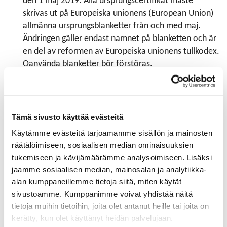
den 1 maj 2019. Alla ursprungscertifikat måste
skrivas ut på Europeiska unionens (European Union)
allmänna ursprungsblanketter från och med maj.
Ändringen gäller endast namnet på blanketten och är
en del av reformen av Europeiska unionens tullkodex.
Oanvända blanketter bör förstöras.
Tilläggsuppgifter fås från den egna handelskammaren
www.chamber.fi
eller från Centralhandelskammaren
exportdoc@chamber.fi
Tämä sivusto käyttää evästeitä
EUROPEAN COMMUNITY FORMS CANNOT BE USED
Käytämme evästeitä tarjoamamme sisällön ja mainosten
AFTER THE 1st OF MAY 2019
räätälöimiseen, sosiaalisen median ominaisuuksien
Non-preferential European Community forms cannot
tukemiseen ja kävijämäärämme analysoimiseen. Lisäksi
be used after the 1st of May 2019. All Certificates of
jaamme sosiaalisen median, mainosalan ja analytiikka-
Origin must be printed on the Certificate of Origin
alan kumppaneillemme tietoja siitä, miten käytät
(titled as European Union) form from the given date.
sivustoamme. Kumppanimme voivat yhdistää näitä
Only the name of the form has been changed. The
tietoja muihin tietoihin, joita olet antanut heille tai joita on
change relates to the revision of the European Union
kerätty, kun olet käyttänyt heidän palvelujaan.