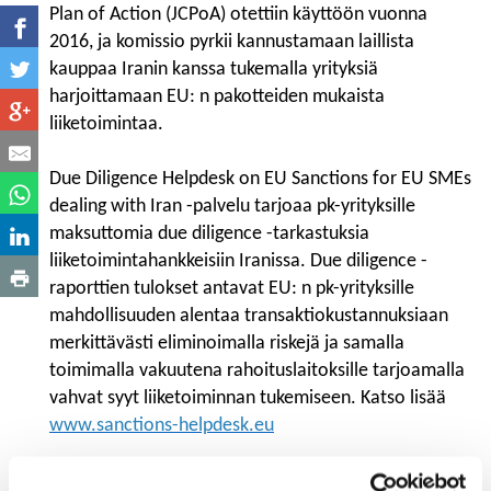
Plan of Action (JCPoA) otettiin käyttöön vuonna
2016, ja komissio pyrkii kannustamaan laillista
kauppaa Iranin kanssa tukemalla yrityksiä
harjoittamaan EU: n pakotteiden mukaista
liiketoimintaa.
Due Diligence Helpdesk on EU Sanctions for EU SMEs
dealing with Iran -palvelu tarjoaa pk-yrityksille
maksuttomia due diligence -tarkastuksia
liiketoimintahankkeisiin Iranissa. Due diligence -
raporttien tulokset antavat EU: n pk-yrityksille
mahdollisuuden alentaa transaktiokustannuksiaan
merkittävästi eliminoimalla riskejä ja samalla
toimimalla vakuutena rahoituslaitoksille tarjoamalla
vahvat syyt liiketoiminnan tukemiseen. Katso lisää
www.sanctions-helpdesk.eu