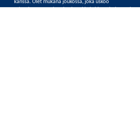
kanssa. Olet mukana joukossa, joka uskoo
tulevaisuuteen, ajattelee isosti ja kehittää jatkuvasti
osaamistaan.
Satakunnan kauppakamari
Valtakatu 6, 28100 Pori
Avoinna ma - pe 8.30 - 15.30.
Tilaa uutiskirje
Liity verkostoon
Tietosuojaseloste
Etusivu
Painopisteet
Verkostoidu