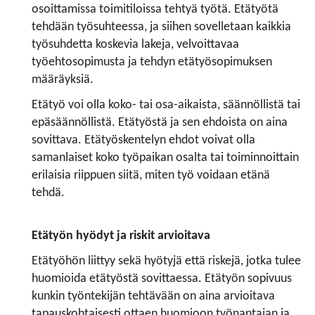
osoittamissa toimitiloissa tehtyä työtä. Etätyötä
tehdään työsuhteessa, ja siihen sovelletaan kaikkia
työsuhdetta koskevia lakeja, velvoittavaa
työehtosopimusta ja tehdyn etätyösopimuksen
määräyksiä.
Etätyö voi olla koko- tai osa-aikaista, säännöllistä tai
epäsäännöllistä. Etätyöstä ja sen ehdoista on aina
sovittava. Etätyöskentelyn ehdot voivat olla
samanlaiset koko työpaikan osalta tai toiminnoittain
erilaisia riippuen siitä, miten työ voidaan etänä
tehdä.
Etätyön hyödyt ja riskit arvioitava
Etätyöhön liittyy sekä hyötyjä että riskejä, jotka tulee
huomioida etätyöstä sovittaessa. Etätyön sopivuus
kunkin työntekijän tehtävään on aina arvioitava
tapauskohtaisesti ottaen huomioon työnantajan ja