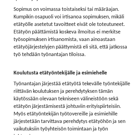
Sopimus on voimassa toistaiseksi tai määräajan.
Kumpikin osapuoli voi irtisanoa sopimuksen, mikäli
etätyölle asetetut tavoitteet eivät ole toteutuneet.
Etätyön päättämistä koskeva ilmoitus ei merkitse
työsopimuksen irtisanomista, vaan ainoastaan
etätyöjärjestelyjen päättymistä eli sitä, että jatkossa
työ tehdään työnantajan tiloissa.
Koulutusta etätyöntekijälle ja esimiehelle
Työnantajan järjestää etätyötä tekevälle työntekijälle
riittävän koulutuksen ja perehdytyksen tämän
käytössään olevaan tekniseen välineistöön sekä
etätyön järjestämisestä johtuviin erityispiirteisiin.
Myös etätyöntekijän työtovereille ja esimiehille
järjestetään tarvittava perehdytys etätyöhön ja sen
vaikutuksiin työyhteisön toimintaan ja työn