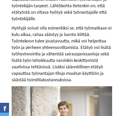
työntekijän tarpeet. Lähtökohta tietenkin on, että
etätyöstä on oltava hyötyä sekä työnantajalle että
työntekijälle.
Hyötyjä voivat olla esimerkiksi se, että työmatkaan ei
kulu aikaa, rahaa säästyy ja luonto kiittää.
Työntekoon tulee joustavuutta, mikä voi helpottaa
työn ja perheen yhteensovittamista. Etätyö voi lisätä
työhyvinvointia ja vähentää sairauspoissaoloja sekä
lisätä työn tehokkuutta varsinkin keskittymistä
vaativissa tehtävissä. Lisäksi säännöllinen etätyö
vapauttaa työnantajan tiloja muuhun käyttöön ja
säästää toimitilakustannuksissa.