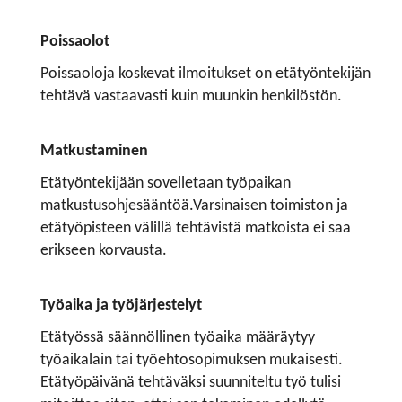
Poissaolot
Poissaoloja koskevat ilmoitukset on etätyöntekijän
tehtävä vastaavasti kuin muunkin henkilöstön.
Matkustaminen
Etätyöntekijään sovelletaan työpaikan
matkustusohjesääntöä.Varsinaisen toimiston ja
etätyöpisteen välillä tehtävistä matkoista ei saa
erikseen korvausta.
Työaika ja työjärjestelyt
Etätyössä säännöllinen työaika määräytyy
työaikalain tai työehtosopimuksen mukaisesti.
Etätyöpäivänä tehtäväksi suunniteltu työ tulisi