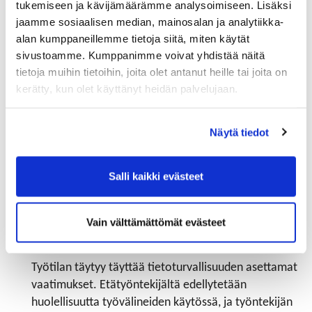
tukemiseen ja kävijämäärämme analysoimiseen. Lisäksi
etätyöntekijä työskentelee kotonaan, tällaisen
jaamme sosiaalisen median, mainosalan ja analytiikka-
käynnin edellytyksenä on ennalta ilmoittaminen ja
alan kumppaneillemme tietoja siitä, miten käytät
etätyöntekijän suostumus. Etätyöntekijällä on oikeus
sivustoamme. Kumppanimme voivat yhdistää näitä
myös itse pyytää tarkastuskäyntiä.
tietoja muihin tietoihin, joita olet antanut heille tai joita on
Työntekijä kuuluu työnantajan järjestämän
kerätty, kun olet käyttänyt heidän palvelujaan.
lakisääteisen tapaturmavakuutuksen piiriin myös
etätyötä tehdessään. Työnantajan on syytä tarkistaa,
Näytä tiedot
onko tarvetta vapaaehtoisille vakuutuksille.
Salli kaikki evästeet
Työvälineet ja kustannukset
Kotona tehty työ yleensä edellyttää, että työntekijän
Vain välttämättömät evästeet
asunnossa on oma tehtäviin soveltuva
tietoliikenneyhteys ja työhön soveltuvat työtilat.
Työtilan täytyy täyttää tietoturvallisuuden asettamat
vaatimukset. Etätyöntekijältä edellytetään
huolellisuutta työvälineiden käytössä, ja työntekijän