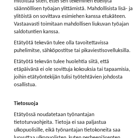
mitoittaa siten, ettei sen tekeminen edellytä
säännöllisen työajan ylittämistä. Mahdollisista lisä- ja
ylitöistä on sovittava esimiehen kanssa etukäteen.
Vastaavasti toimitaan mahdollisen liukuvan työajan
saldotuntien kanssa.
Etätyötä tekevän tulee olla tavoitettavissa
puhelimitse, sähköpostitse tai pikaviestisovelluksilla.
Etätyötä tekevän tulee huolehtia siitä, että
etäpäivänä ei ole sovittuja kokouksia tai tapaamisia,
joihin etätyöntekijän tulisi työtehtävien johdosta
osallistua.
Tietosuoja
Etätyössä noudatetaan työnantajan
tietoturvaohjeita. Tietoja ei saa paljastua
ulkopuolisille, eikä työnantajan tietokoneita saa
luovuttaa ulkopuolisten, kuten perheenjäsenten,