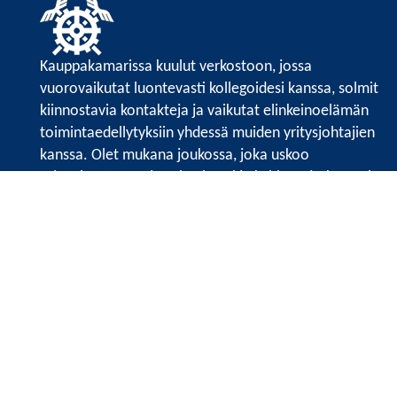
Kauppakamarissa kuulut verkostoon, jossa
vuorovaikutat luontevasti kollegoidesi kanssa, solmit
kiinnostavia kontakteja ja vaikutat elinkeinoelämän
toimintaedellytyksiin yhdessä muiden yritysjohtajien
kanssa. Olet mukana joukossa, joka uskoo
tulevaisuuteen, ajattelee isosti ja kehittää jatkuvasti
osaamistaan.
Satakunnan kauppakamari
Valtakatu 6, 28100 Pori
Avoinna ma - pe 8.30 - 15.30.
Tilaa uutiskirje
Liity verkostoon