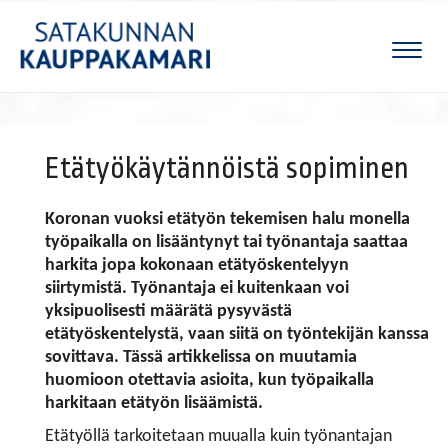
Naviga
Etätyökäytännöistä sopiminen
Koronan vuoksi etätyön tekemisen halu monella
työpaikalla on lisääntynyt tai työnantaja saattaa
harkita jopa kokonaan etätyöskentelyyn
siirtymistä. Työnantaja ei kuitenkaan voi
yksipuolisesti määrätä pysyvästä
etätyöskentelystä, vaan siitä on työntekijän kanssa
sovittava. Tässä artikkelissa on muutamia
huomioon otettavia asioita, kun työpaikalla
harkitaan etätyön lisäämistä.
Etätyöllä tarkoitetaan muualla kuin työnantajan