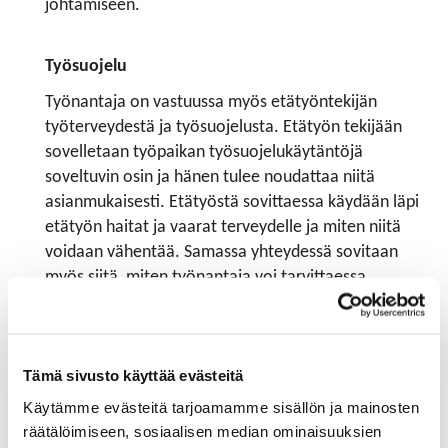
johtamiseen.
Työsuojelu
Työnantaja on vastuussa myös etätyöntekijän
työterveydestä ja työsuojelusta. Etätyön tekijään
sovelletaan työpaikan työsuojelukäytäntöjä
soveltuvin osin ja hänen tulee noudattaa niitä
asianmukaisesti. Etätyöstä sovittaessa käydään läpi
etätyön haitat ja vaarat terveydelle ja miten niitä
voidaan vähentää. Samassa yhteydessä sovitaan
myös siitä, miten työnantaja voi tarvittaessa
tarkastaa työolosuhteet.
Voidakseen tarkastaa, sovelletaanko työterveys- ja
työturvallisuusmääräyksiä asianmukaisesti,
Tämä sivusto käyttää evästeitä
työnantajalla, henkilöstön edustajilla ja
Käytämme evästeitä tarjoamamme sisällön ja mainosten
työsuojeluviranomaisilla on pääsy etätyöpaikalle
räätälöimiseen, sosiaalisen median ominaisuuksien
lainsäädännön asettamissa rajoissa. Jos