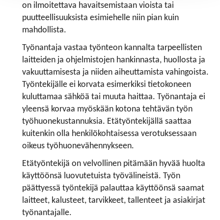
on ilmoitettava havaitsemistaan vioista tai
puutteellisuuksista esimiehelle niin pian kuin
mahdollista.
Työnantaja vastaa työnteon kannalta tarpeellisten
laitteiden ja ohjelmistojen hankinnasta, huollosta ja
vakuuttamisesta ja niiden aiheuttamista vahingoista.
Työntekijälle ei korvata esimerkiksi tietokoneen
kuluttamaa sähköä tai muuta haittaa. Työnantaja ei
yleensä korvaa myöskään kotona tehtävän työn
työhuonekustannuksia. Etätyöntekijällä saattaa
kuitenkin olla henkilökohtaisessa verotuksessaan
oikeus työhuonevähennykseen.
Etätyöntekijä on velvollinen pitämään hyvää huolta
käyttöönsä luovutetuista työvälineistä. Työn
päättyessä työntekijä palauttaa käyttöönsä saamat
laitteet, kalusteet, tarvikkeet, tallenteet ja asiakirjat
työnantajalle.