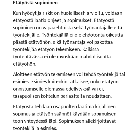
Etätyöstä sopiminen
Kun hyödyt ja riskit on huolellisesti arvioitu, voidaan
etätyöstä laatia ohjeet ja sopimukset. Etätyöstä
sopiminen on vapaaehtoista sekä työnantajalle että
työntekijälle. Työntekijällä ei ole ehdotonta oikeutta
päästä etätyöhön, eikä työnantaja voi pakottaa
työntekijää etätyön tekemiseen. Kaikissa
työtehtävässä ei ole myöskään mahdollisuutta
etätyöhön.
Aloitteen etätyön tekemiseen voi tehdä työntekijä tai
esimies. Esimies kuitenkin ratkaisee, onko etätyön
onnistumiselle olemassa edellytyksiä vai ei,
tasapuolisen kohtelun periaatteita noudattaen.
Etätyöstä tehdään osapuolten laatima kirjallinen
sopimus ja etätyön säännöt käydään sopimuksen
teon yhteydessä läpi. Sopimuksen allekirjoittavat
työntekijä ja esimies.