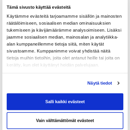
käyttöönottoa todellisessa kohteessa
Tämä sivusto käyttää evästeitä
Teknologiakonseptien kelpoistaminen
Vikatilanteiden seuranta ja vaaratilanteiden
Käytämme evästeitä tarjoamamme sisällön ja mainosten
simulointi
räätälöimiseen, sosiaalisen median ominaisuuksien
Ihmisen ja robotin yhteistyö
tukemiseen ja kävijämäärämme analysoimiseen. Lisäksi
Kohteen tarkkailu ja valvonta
jaamme sosiaalisen median, mainosalan ja analytiikka-
Perehdytys, koulutus ja työnohjaus
alan kumppaneillemme tietoja siitä, miten käytät
Tekoälyn ja automaation hyödyntäminen (digitaalisen
sivustoamme. Kumppanimme voivat yhdistää näitä
kaksosen käyttöönoton avulla)
tietoja muihin tietoihin, joita olet antanut heille tai joita on
kerätty, kun olet käyttänyt heidän palvelujaan.
Mukaan kokeiluun!
Näytä tiedot
”Etsimme parhaillaan yrityksiä ja organisaatioita,
jotka olisivat kiinnostuneita kokeilemaan Digitaalinen
kaksosen hyödyntämistä omassa toiminnassaan.
Salli kaikki evästeet
Digi2-hanke tarjoaa yrityksille riskittömän ja matalan
kynnyksen mahdollisuuden tutustua ja kokeilla
konseptia meidän avustuksellamme”, Soini toteaa.
Vain välttämättömät evästeet