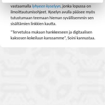
Hankkeen kokeiluihin on mahdollista päästä mukaan
vastaamalla
lyhyeen kyselyyn
, jonka lopussa on
ilmoittautumisohjeet. Kyselyn avulla pääsee myös
tutustumaan teemaan hieman syvällisemmin sen
sisältämien linkkien kautta.
”Tervetuloa mukaan hankkeeseen ja digitaalisen
kaksosen kokeiluun kanssamme”, Soini kannustaa.