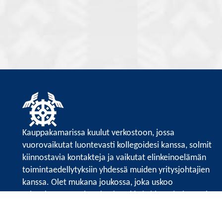
Kauppakamarissa kuulut verkostoon, jossa
vuorovaikutat luontevasti kollegoidesi kanssa, solmit
kiinnostavia kontakteja ja vaikutat elinkeinoelämän
toimintaedellytyksiin yhdessä muiden yritysjohtajien
kanssa. Olet mukana joukossa, joka uskoo
tulevaisuuteen, ajattelee isosti ja kehittää jatkuvasti
osaamistaan.