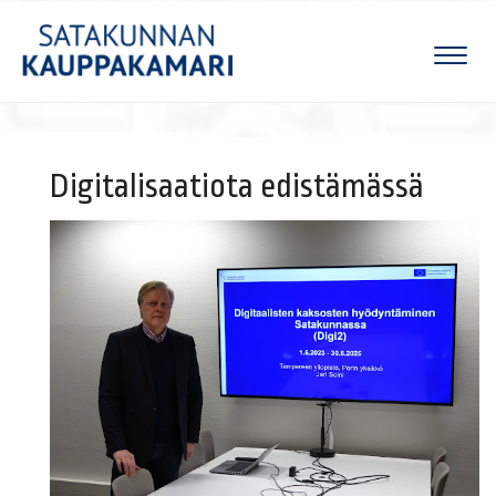
Naviga
Digitalisaatiota edistämässä