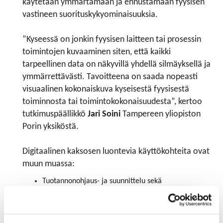
käytetään ymmärtämään ja ennustamaan fyysisen
vastineen suorituskykyominaisuuksia.
”Kyseessä on jonkin fyysisen laitteen tai prosessin
toimintojen kuvaaminen siten, että kaikki
tarpeellinen data on näkyvillä yhdellä silmäyksellä ja
ymmärrettävästi. Tavoitteena on saada nopeasti
visuaalinen kokonaiskuva kyseisestä fyysisestä
toiminnosta tai toimintokokonaisuudesta”, kertoo
tutkimuspäällikkö
Jari Soini
Tampereen yliopiston
Porin yksiköstä.
Digitaalinen kaksosen luontevia käyttökohteita ovat
muun muassa:
Tuotannonohjaus- ja suunnittelu sekä
resurssienhallinta
Uusien ominaisuuksien tai vaihtoehtoisten
toimintojen simulointi tai testaaminen ennen