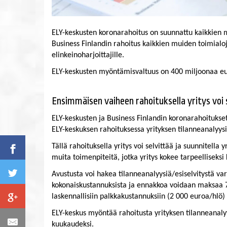
ELY-keskusten koronarahoitus on suunnattu kaikkien mu
Business Finlandin rahoitus kaikkien muiden toimialojen
elinkeinoharjoittajille.
ELY-keskusten myöntämisvaltuus on 400 miljoonaa euroa 
Ensimmäisen vaiheen rahoituksella yritys voi s
ELY-keskusten ja Business Finlandin koronarahoitukse
ELY-keskuksen rahoituksessa yrityksen tilanneanalyysik
Tällä rahoituksella yritys voi selvittää ja suunnitella
muita toimenpiteitä, jotka yritys kokee tarpeelliseksi
Avustusta voi hakea tilanneanalyysiä/esiselvitystä va
kokonaiskustannuksista ja ennakkoa voidaan maksaa 
laskennallisiin palkkakustannuksiin (2 000 euroa/hlö) 
ELY-keskus myöntää rahoitusta yrityksen tilanneanalyy
kuukaudeksi.