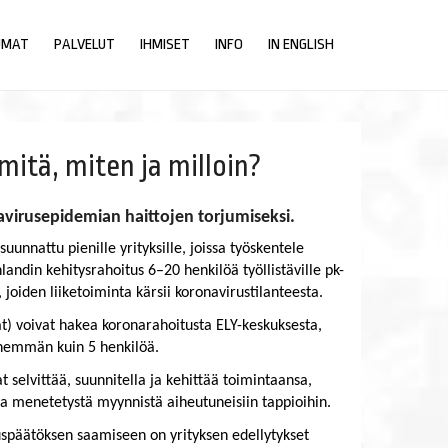
UMAT
PALVELUT
IHMISET
INFO
IN ENGLISH
mitä, miten ja milloin?
navirusepidemian haittojen torjumiseksi.
unnattu pienille yrityksille, joissa työskentele
andin kehitysrahoitus 6–20 henkilöä työllistäville pk-
, joiden liiketoiminta kärsii koronavirustilanteesta.
at) voivat hakea koronarahoitusta ELY-keskuksesta,
 enemmän kuin 5 henkilöä.
t selvittää, suunnitella ja kehittää toimintaansa,
ea menetetystä myynnistä aiheutuneisiin tappioihin.
späätöksen saamiseen on yrityksen edellytykset