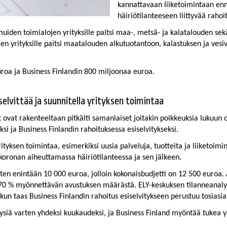
kannattavaan liiketoimintaan enne
häiriötilanteeseen liittyvää rahoi
iden toimialojen yrityksille paitsi maa-, metsä- ja kalatalouden sekä
 yrityksille paitsi maatalouden alkutuotantoon, kalastuksen ja vesivilje
ja Business Finlandin 800 miljoonaa euroa.​​​​​​​
elvittää ja suunnitella yrityksen toimintaa
t ovat rakenteeltaan pitkälti samanlaiset joitakin poikkeuksia lukuu
si ja Business Finlandin rahoituksessa esiselvitykseksi.
 yrityksen toimintaa, esimerkiksi uusia palveluja, tuotteita ja liiketoim
 koronan aiheuttamassa häiriötilanteessa ja sen jälkeen.
rten enintään 10 000 euroa, jolloin kokonaisbudjetti on 12 500 euroa.
70 % myönnettävän avustuksen määrästä. ELY-keskuksen tilanneanaly
kun taas Business Finlandin rahoitus esiselvitykseen perustuu tosiasial
siä varten yhdeksi kuukaudeksi, ja Business Finland myöntää tukea yri