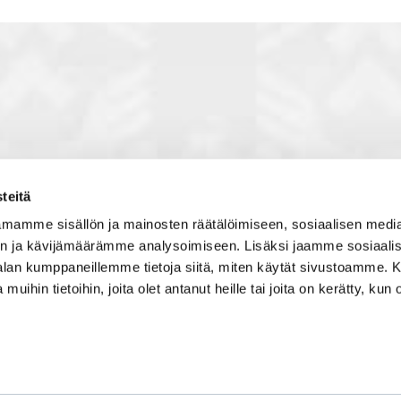
teitä
toon, jossa vuorovaikutat
Satakunnan kauppakamari
mamme sisällön ja mainosten räätälöimiseen, sosiaalisen medi
, solmit kiinnostavia kontakteja
Valtakatu 6, 28100 Pori
n ja kävijämäärämme analysoimiseen. Lisäksi jaamme sosiaali
imintaedellytyksiin yhdessä
Avoinna ma - pe 8.30 - 15.30.
-alan kumppaneillemme tietoja siitä, miten käytät sivustoamme
 Olet mukana joukossa, joka
 muihin tietoihin, joita olet antanut heille tai joita on kerätty, kun 
isosti ja kehittää jatkuvasti
Tilaa uutiskirje
Liity verkostoon
Tietosuojaseloste