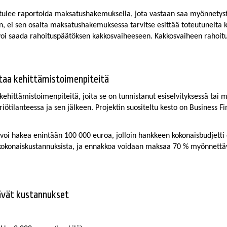
ä tulee raportoida maksatushakemuksella, jota vastaan saa myönnetyst
iin, ei sen osalta maksatushakemuksessa tarvitse esittää toteutuneita
n voi saada rahoituspäätöksen kakkosvaiheeseen. Kakkosvaiheen rahoi
teuttaa kehittämistoimenpiteitä
ä kehittämistoimenpiteitä, joita se on tunnistanut esiselvityksessä t
ötilanteessa ja sen jälkeen. Projektin suositeltu kesto on Business Fi
in voi hakea enintään 100 000 euroa, jolloin hankkeen kokonaisbudjet
 kokonaiskustannuksista, ja ennakkoa voidaan maksaa 70 % myönnettä
ttävät kustannukset