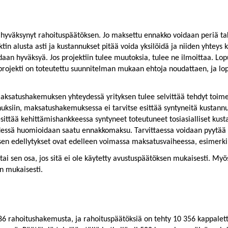
hyväksynyt rahoituspäätöksen. Jo maksettu ennakko voidaan periä taka
ktin alusta asti ja kustannukset pitää voida yksilöidä ja niiden yhteys
aan hyväksyä. Jos projektiin tulee muutoksia, tulee ne ilmoittaa. Lo
rojekti on toteutettu suunnitelman mukaan ehtoja noudattaen, ja lopp
atushakemuksen yhteydessä yrityksen tulee selvittää tehdyt toimenp
nnuksiin, maksatushakemuksessa ei tarvitse esittää syntyneitä kustan
ttää kehittämishankkeessa syntyneet toteutuneet tosiasialliset kust
essä huomioidaan saatu ennakkomaksu. Tarvittaessa voidaan pyytää m
n edellytykset ovat edelleen voimassa maksatusvaiheessa, esimerkik
tai sen osa, jos sitä ei ole käytetty avustuspäätöksen mukaisesti. Myö
en mukaisesti.
86 rahoitushakemusta, ja rahoituspäätöksiä on tehty 10 356 kappale