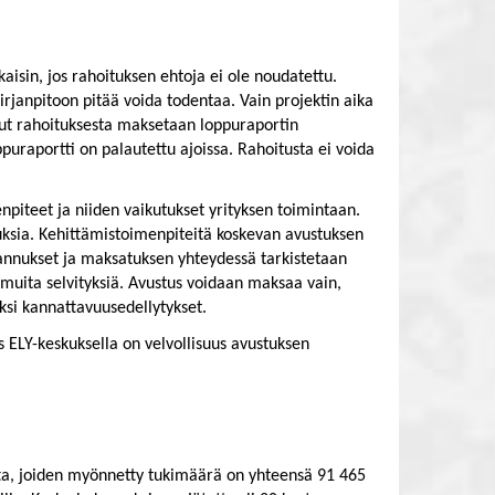
isin, jos rahoituksen ehtoja ei ole noudatettu.
 kirjanpitoon pitää voida todentaa. Vain projektin aika
put rahoituksesta maksetaan loppuraportin
uraportti on palautettu ajoissa. Rahoitusta ei voida
iteet ja niiden vaikutukset yrityksen toimintaan.
nuksia. Kehittämistoimenpiteitä koskevan avustuksen
annukset ja maksatuksen yhteydessä tarkistetaan
uita selvityksiä. Avustus voidaan maksaa vain,
si kannattavuusedellytykset.
s ELY-keskuksella on velvollisuus avustuksen
tta, joiden myönnetty tukimäärä on yhteensä 91 465