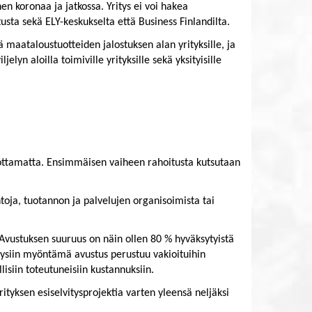
n koronaa ja jatkossa. Yritys ei voi hakea
tusta sekä ELY-keskukselta että Business Finlandilta.
 maataloustuotteiden jalostuksen alan yrityksille, ja
lyn aloilla toimiville yrityksille sekä yksityisille
n ottamatta. Ensimmäisen vaiheen rahoitusta kutsutaan
intoja, tuotannon ja palvelujen organisoimista tai
 Avustuksen suuruus on näin ollen 80 % hyväksytyistä
ysiin myöntämä avustus perustuu vakioituihin
lisiin toteutuneisiin kustannuksiin.
tyksen esiselvitysprojektia varten yleensä neljäksi