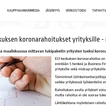
KAUPPAKAMARIMEDIA
JÄSENYYS
VERKOSTOIDU
TAPAHT
kuksen koronarahoitukset yrityksille - 
lla maaliskuussa mittavan tukipaketin yritysten tueksi koro
ELY-keskuksen koronarahoitus on su
enintään 5 henkeä ja Business Finl
yrityksille sekä midcap-yrityksille
Toiminimet (elinkeinonharjoittaj
vaikka yrityksessä työskentelisi
Rahoituksen avulla yritykset voiva
mutta rahoitus ei ole suoraa tuk
Lähtökohtana myönteisen rahoitu