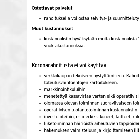
Ostettavat palvelut
rahoituksella voi ostaa selvitys- ja suunnittelu
Muut kustannukset
kustannuksiin hyväksytään muita kustannuksia 2
vuokrakustannuksia.
Koronarahoitusta ei voi käyttää
verkkokaupan tekniseen pystyttämiseen. Rahoitu
toteutusvaihtoehtojen kartoitukseen.
markkinointikuluihin
menetettyä kassavirtaa varten eikä operatiivisi
olemassa olevan toiminnan suoraviivaiseen t
operatiivisen tuotantotoiminnan kustannuksiin
investointeihin, esimerkiksi koneet, laitteet, rak
liiketoiminnan häiriöistä aiheutuvien tappioid
hakemuksen valmisteluun ja kirjoittamiseen liitt