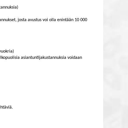
tannuksia)
nnukset, josta avustus voi olla enintään 10 000
vuokria)
Ulkopuolisia asiantuntijakustannuksia voidaan
ehtäviä.