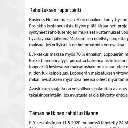
Rahoituksen raportointi
Business Finland maksaa 70 % ennakon, kun yritys on 
Projektin kustannuksista täytyy pitää kirjaa heti proje
syntyneet rahoitusehtojen mukaiset kustannukset void
hyväksynnän jälkeen. Maksamisen edellytys on, että p
maksaa, jos yrityksellä on hoitamatonta verovelkaa.
ELY-keskus maksaa myös 70 % ennakon. Loppuerän maks
Koska tilanneanalyysi perustuu laskennallisiin kusta
loppuerää koskevassa maksatushakemuksessa tulee esi
niiden tukikelpoisuus. Loppuerän maksatuksen yhteyd
mikäli avustuksen myöntövaiheessa olleet myöntämise
Avustuksen saajalla on velvollisuus palauttaa avustus 
takaisinperintään, jos avustusta ei ole käytetty ehtoj
Tämän hetkinen rahoitustilanne
ELY-keskuksiin on 11.5.2020 mennessä lähetetty 24 6