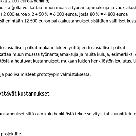
lkka 2 000 euroa/henkilö)
alkoista (jolla voi kattaa muun muassa työnantajamaksuja ja vuokrakus
ijä) 2 000 euroa x 2 + 50 % = 6 000 euroa, josta 80 % = 4 800 euroa
ä enintään 12 500 euron palkkakustannukset sisältäen välilliset kusta
siasialliset palkat mukaan lukien yrittäjien tosiasialliset palkat
oi kattaa muun muassa työnantajamaksuja ja muita kuluja, esimerkiksi 
ytöstä aiheutuvat kustannukset, mukaan lukien henkilöstön koulutus. 
 ja puolivalmisteet prototyypin valmistuksessa.
syttävät kustannukset
stannukset siltä osin kuin henkilöstö tekee selvitys- tai suunnittelut
projektille.