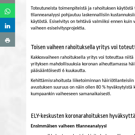
Toteutuneista toimenpiteistä ja rahoituksen käytöst
tilanneanalyysi pohjautuu laskennallisiin kustannuks
käytöstä. Esiselvitys on tehtävä valmiiksi ennen kui
vaiheen esiselvitysprojektia.
​​​​​​​Toisen vaiheen rahoituksella yritys voi to
Kakkosvaiheen rahoituksella yritys voi toteuttaa niit
yrityksen mahdollisuuksia koronan aiheuttamassa häiri
pääsääntöisesti 6 kuukautta.
Kehittämisrahoitusta liiketoiminnan häiriötilanteisi
avustuksen suuruus on näin ollen 80 % hyväksytyistä
kumpaankin vaiheeseen samanaikaisesti.
​​​​​​​ELY-keskusten koronarahoituksen hyväksy
Ensimmäisen vaiheen tilanneanalyysi