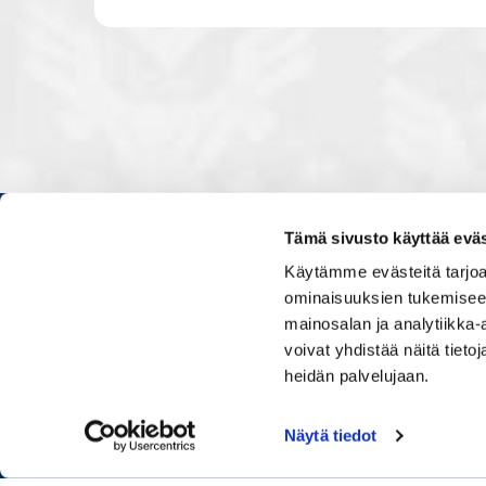
Tämä sivusto käyttää eväs
Kauppakamarissa kuulut verkos
Käytämme evästeitä tarjoa
luontevasti kollegoidesi kanssa
ominaisuuksien tukemisee
ja vaikutat elinkeinoelämän to
mainosalan ja analytiikka
muiden yritysjohtajien kanssa.
voivat yhdistää näitä tietoja
uskoo tulevaisuuteen, ajattelee 
osaamistaan.
heidän palvelujaan.
Näytä tiedot