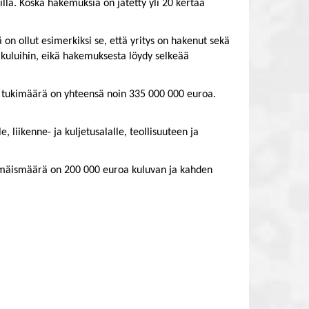
lla. Koska hakemuksia on jätetty yli 20 kertaa
on ollut esimerkiksi se, että yritys on hakenut sekä
n kuluihin, eikä hakemuksesta löydy selkeää
ty tukimäärä on yhteensä noin 335 000 000 euroa.
, liikenne- ja kuljetusalalle, teollisuuteen ja
immäismäärä on 200 000 euroa kuluvan ja kahden