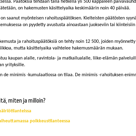
essä. Päätöksiä tehdään tällä hetkellä yli 500 kappaleen päivävauhdi
tetään, on hakemusten käsittelyaika keskimäärin noin 40 päivää.
 on saanut myönteisen rahoituspäätöksen. Kielteisten päätösten syynä 
kemuksessa on pyydetty avustusta ainoastaan juokseviin tai kiinteisii
hakemusta ja rahoituspäätöksiä on tehty noin 12 500, joiden myönnet
 viikkoa, mutta käsittelyaika vaihtelee hakemusmäärän mukaan.
tuu kaupan alalle, ravintola- ja matkailualalle, liike-elämän palveluille
n yrityksille.
sen de minimis -kumulaatiossa on tilaa. De minimis -rahoituksen en
mitä, miten ja milloin?
äiriötilanteissa
 aiheuttamassa poikkeustilanteessa
tä, miten ja milloin