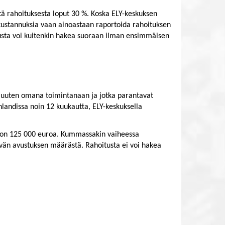
ä rahoituksesta loput 30 %. Koska ELY-keskuksen
 kustannuksia vaan ainoastaan raportoida rahoituksen
tusta voi kuitenkin hakea suoraan ilman ensimmäisen
ai muuten omana toimintanaan ja jotka parantavat
nlandissa noin 12 kuukautta, ELY-keskuksella
ti on 125 000 euroa. Kummassakin vaiheessa
vän avustuksen määrästä. Rahoitusta ei voi hakea