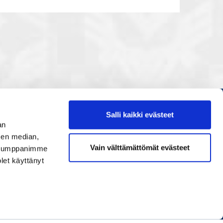
Salli kaikki evästeet
Etusivu
an
Painopisteet
sen median,
Vain välttämättömät evästeet
. Kumppanimme
Verkostoidu
olet käyttänyt
Tapahtumat
Palvelut
Ihmiset