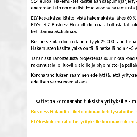
514 euroa. Hakemukset käsitellään saapumisjärjestyks
enemmän kuin normaalisti koko vuonna hakemuksia jä
ELY-keskuksissa käsitellyistä hakemuksista lähes 80 %
ELY:n että Business Finlandin koronarahoitusta tai ha
kehittämisnäkökulmaa.
Business Finlandiin on lähetetty yli 25 000 rahoitus
Hakemusten käsittelyaika on tällä hetkellä noin 4–5
Tähän asti rahoitetuista projekteista suurin osa kohdis
rakennusalalle, luoville aloille ja ohjelmisto- ja peliala
Koronarahoituksen saaminen edellyttää, että yrityk
edellisen verovuoden aikana.
​​​​​​​Lisätietoa koronarahoituksista yrityksille - 
Business Finlandin liiketoiminnan kehitysrahoitus h
ELY-keskuksen rahoitus yrityksille koronaviruksen
Lisätietoa koronarahoituksista yrityksille – mi