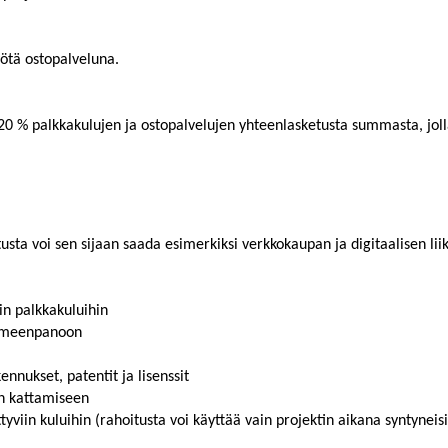
työtä ostopalveluna.
0 % palkkakulujen ja ostopalvelujen yhteenlasketusta summasta, jolla 
sta voi sen sijaan saada esimerkiksi verkkokaupan ja digitaalisen lii
in palkkakuluihin
oimeenpanoon
ennukset, patentit ja lisenssit
en kattamiseen
yviin kuluihin (rahoitusta voi käyttää vain projektin aikana syntyneisi