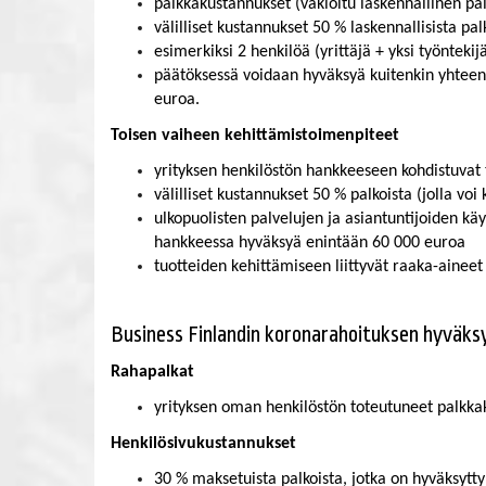
palkkakustannukset (vakioitu laskennallinen pa
välilliset kustannukset 50 % laskennallisista p
esimerkiksi 2 henkilöä (yrittäjä + yksi työntek
päätöksessä voidaan hyväksyä kuitenkin yhteens
euroa.
Toisen vaiheen kehittämistoimenpiteet
yrityksen henkilöstön hankkeeseen kohdistuvat to
välilliset kustannukset 50 % palkoista (jolla v
ulkopuolisten palvelujen ja asiantuntijoiden kä
hankkeessa hyväksyä enintään 60 000 euroa
tuotteiden kehittämiseen liittyvät raaka-aineet
Business Finlandin koronarahoituksen hyväk
Rahapalkat
yrityksen oman henkilöstön toteutuneet palkkaku
Henkilösivukustannukset
30 % maksetuista palkoista, jotka on hyväksytty 