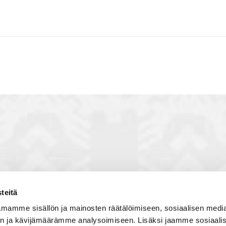
teitä
toon, jossa vuorovaikutat
Satakunnan kauppakamari
mamme sisällön ja mainosten räätälöimiseen, sosiaalisen medi
, solmit kiinnostavia kontakteja
Valtakatu 6, 28100 Pori
n ja kävijämäärämme analysoimiseen. Lisäksi jaamme sosiaali
imintaedellytyksiin yhdessä
Avoinna ma - pe 8.30 - 15.30.