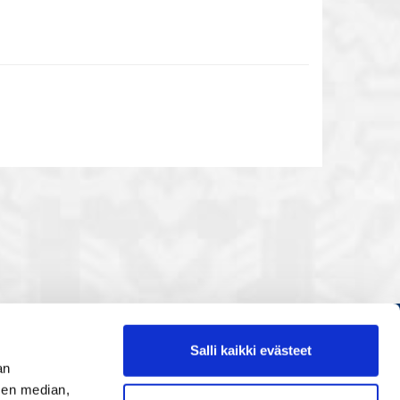
Salli kaikki evästeet
Etusivu
an
Painopisteet
sen median,