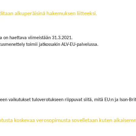
ditaan alkuperäisinä hakemuksen liitteeksi.
a on haettava viimeistään 31.3.2021.
tusmenettely toimii jatkossakin ALV-EU-palvelussa.
n vaikutukset tuloverotukseen riippuvat siitä, mitä EU:n ja Ison-Brit
rotusta koskevaa verosopimusta sovelletaan kuten aikaisem