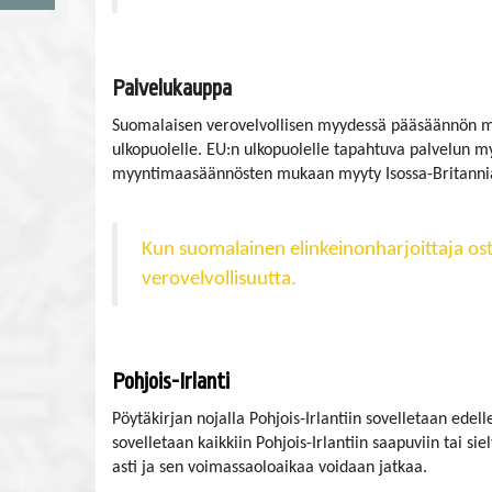
Palvelukauppa
Suomalaisen verovelvollisen myydessä pääsäännön muk
ulkopuolelle. EU:n ulkopuolelle tapahtuva palvelun m
myyntimaasäännösten mukaan myyty Isossa-Britanniass
Kun suomalainen elinkeinonharjoittaja ost
verovelvollisuutta.
Pohjois-Irlanti
Pöytäkirjan nojalla Pohjois-Irlantiin sovelletaan edell
sovelletaan kaikkiin Pohjois-Irlantiin saapuviin tai si
asti ja sen voimassaoloaikaa voidaan jatkaa.