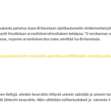
aista palvelua Isoon-Britanniaan sijoittautuneelle elinkeinonharjoi
yynti ilmoitetaan arvonlisäveroilmoituksen kohdassa ”0-verokannan ala
a, myynnin arvonlisäverotus tulee selvittää Iso-Britanniasta.
aa pääsäännön mukaista palvelua brittiläiseltä toimittajalt
een tiettyjä, etenkin tavaroihin liittyviä unionin sääntöjä ja unionin t
eltä lähteviin tavaroihin. Näin vältetään tullitarkastukset ja -valvonta