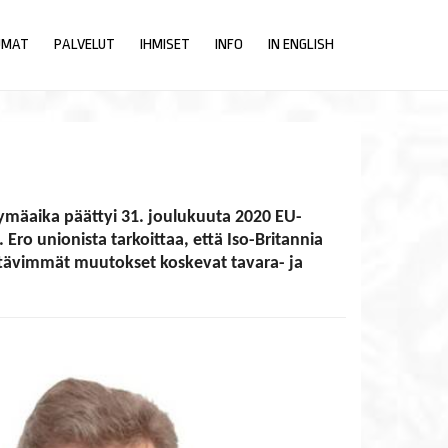
UMAT
PALVELUT
IHMISET
INFO
IN ENGLISH
iirtymäaika päättyi 31. joulukuuta 2020 EU-
ro unionista tarkoittaa, että Iso-Britannia
ttävimmät muutokset koskevat tavara- ja