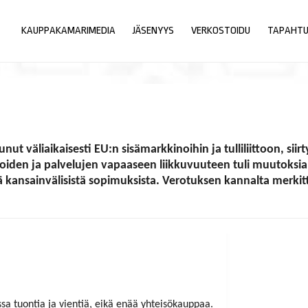
KAUPPAKAMARIMEDIA
JÄSENYYS
VERKOSTOIDU
TAPAHT
tunut väliaikaisesti EU:n sisämarkkinoihin ja tulliliittoon, s
den ja palvelujen vapaaseen liikkuvuuteen tuli muutoksia. E
ä kansainvälisistä sopimuksista. Verotuksen kannalta merki
ssa tuontia ja vientiä, eikä enää yhteisökauppaa.