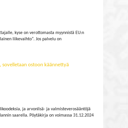
ttajalle, kyse on verottomasta myynnistä EU:n
inen liikevaihto”. Jos palvelu on
a, sovelletaan ostoon käännettyä
ullikoodeksia, ja arvonlisä- ja valmisteverosääntöjä
 Irlannin saarella. Pöytäkirja on voimassa 31.12.2024