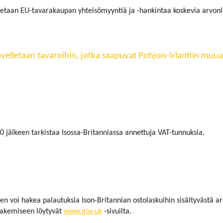
lletaan EU-tavarakaupan yhteisömyyntiä ja -hankintaa koskevia arvonl
velletaan tavaroihin, jotka saapuvat Pohjois-Irlantiin muualt
20 jälkeen tarkistaa Isossa-Britanniassa annettuja VAT-tunnuksia.
n voi hakea palautuksia Ison-Britannian ostolaskuihin sisältyvästä a
hakemiseen löytyvät
www.gov.uk
-sivuilta.