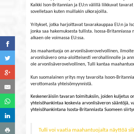
Kaikki Ison-Britannian ja EU:n välillä liikkuvat tavarat
sovelletaan kuten muillakin ulkorajoilla.
Yritykset, jotka harjoittavat tavarakauppaa EU:n ja Is
jonka saa hakemuksesta tullista. Isossa-Britanniass
alkaen ole voimassa EU:ssa.
Jos maahantuoja on arvonlisäverovelvollinen, ilmoi
arvonlisävero oma-aloitteisesti verohallinnolle ja ann
ole arvonlisäverovelvollinen, Tulli kantaa maahantuo
Kun suomalainen yritys myy tavaroita Isoon-Britanni
verottomasta yhteisömyynnistä.
Keskeneräisiin tavaran toimituksiin, joiden kuljetus 
yhteisöhankintaa koskevia arvonlisäveron sääntöjä, va
yhteisöhankintana Isosta-Britanniasta Suomeen siirtym
Tulli voi vaatia maahantuojalta näyttöä si