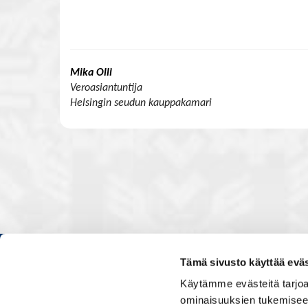
Mika Olli
Veroasiantuntija
Helsingin seudun kauppakamari
Tämä sivusto käyttää eväs
Kauppakamarissa kuulut verkos
Käytämme evästeitä tarjoa
luontevasti kollegoidesi kanssa
ominaisuuksien tukemisee
ja vaikutat elinkeinoelämän to