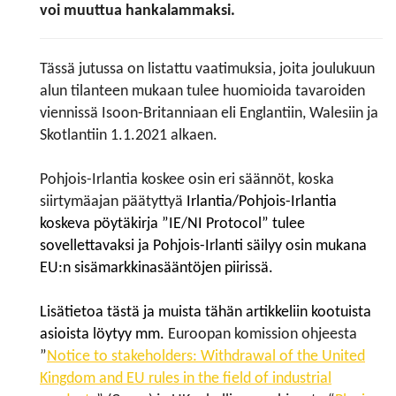
voi muuttua hankalammaksi.
Tässä jutussa on listattu vaatimuksia, joita joulukuun
alun tilanteen mukaan tulee huomioida tavaroiden
viennissä Isoon-Britanniaan eli Englantiin, Walesiin ja
Skotlantiin 1.1.2021 alkaen.
Pohjois-Irlantia koskee osin eri säännöt, koska
siirtymäajan päätyttyä
Irlantia/Pohjois-Irlantia
koskeva pöytäkirja ”IE/NI Protocol” tulee
sovellettavaksi ja Pohjois-Irlanti säilyy osin mukana
EU:n sisämarkkinasääntöjen piirissä.
Lisätietoa tästä ja muista tähän artikkeliin kootuista
asioista löytyy mm.
Euroopan komission ohjeesta
”
Notice to stakeholders: Withdrawal of the United
Kingdom and EU rules in the field of industrial