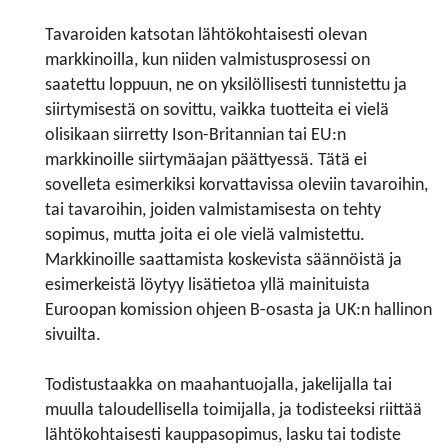
Tavaroiden katsotan lähtökohtaisesti olevan
markkinoilla, kun niiden valmistusprosessi on
saatettu loppuun, ne on yksilöllisesti tunnistettu ja
siirtymisestä on sovittu, vaikka tuotteita ei vielä
olisikaan siirretty Ison-Britannian tai EU:n
markkinoille siirtymäajan päättyessä. Tätä ei
sovelleta esimerkiksi korvattavissa oleviin tavaroihin,
tai tavaroihin, joiden valmistamisesta on tehty
sopimus, mutta joita ei ole vielä valmistettu.
Markkinoille saattamista koskevista säännöistä ja
esimerkeistä löytyy lisätietoa yllä mainituista
Euroopan komission ohjeen B-osasta ja UK:n hallinon
sivuilta.
Todistustaakka on maahantuojalla, jakelijalla tai
muulla taloudellisella toimijalla, ja todisteeksi riittää
lähtökohtaisesti kauppasopimus, lasku tai todiste