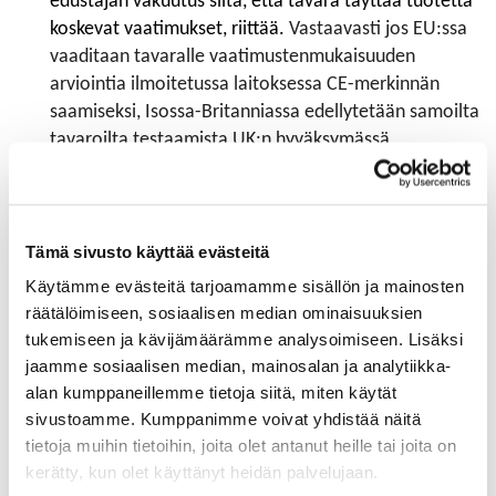
edustajan vakuutus siitä, että tavara täyttää tuotetta
koskevat vaatimukset, riittää.
Vastaavasti jos EU:ssa
vaaditaan tavaralle vaatimustenmukaisuuden
arviointia ilmoitetussa laitoksessa CE-merkinnän
saamiseksi, Isossa-Britanniassa edellytetään samoilta
tavaroilta testaamista UK:n hyväksymässä
arviointilaitoksessa, jotta siihen voidaan kiinnittää
UKCA-merkintä.
Tämä sivusto käyttää evästeitä
Jos tavara on tarkoitettu EU:n, Pohjois-Irlannin ja
Ison-Britannian markkinoille, siihen voidaan kiinnittää
Käytämme evästeitä tarjoamamme sisällön ja mainosten
sekä CE- että UKCA-merkinnät. UKCA-merkintä ei ole
räätälöimiseen, sosiaalisen median ominaisuuksien
jatkossa pätevä EU:n tai Pohjois-Irlannin
tukemiseen ja kävijämäärämme analysoimiseen. Lisäksi
markkinoilla.
jaamme sosiaalisen median, mainosalan ja analytiikka-
alan kumppaneillemme tietoja siitä, miten käytät
sivustoamme. Kumppanimme voivat yhdistää näitä
tietoja muihin tietoihin, joita olet antanut heille tai joita on
Uudet vaatimukset 1.1.2021
kerätty, kun olet käyttänyt heidän palvelujaan.