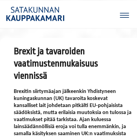
Naviga
Brexit ja tavaroiden
vaatimustenmukaisuus
viennissä
Brexitin siirtymäajan jälkeenkin Yhdistyneen
kuningaskunnan (UK) tavaroita koskevat
kansalliset lait johdetaan pitkälti EU-pohjaisista
säädöksistä, mutta erilaisia muutoksia on tulossa ja
vaatimukset pitää tarkistaa. Ajan kuluessa
lainsäädännöllisiä eroja voi tulla enemmänkin, ja
samalla käsityksen saaminen UK:n vaatimuksista