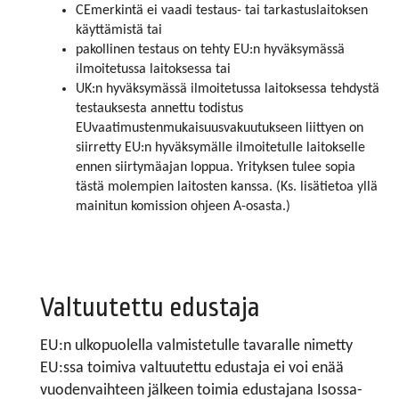
CEmerkintä ei vaadi testaus- tai tarkastuslaitoksen
käyttämistä tai
pakollinen testaus on tehty EU:n hyväksymässä
ilmoitetussa laitoksessa tai
UK:n hyväksymässä ilmoitetussa laitoksessa tehdystä
testauksesta annettu todistus
EUvaatimustenmukaisuusvakuutukseen liittyen on
siirretty EU:n hyväksymälle ilmoitetulle laitokselle
ennen siirtymäajan loppua. Yrityksen tulee sopia
tästä molempien laitosten kanssa. (Ks. lisätietoa yllä
mainitun komission ohjeen A-osasta.)
Valtuutettu edustaja
EU:n ulkopuolella valmistetulle tavaralle nimetty
EU:ssa toimiva valtuutettu edustaja ei voi enää
vuodenvaihteen jälkeen toimia edustajana Isossa-