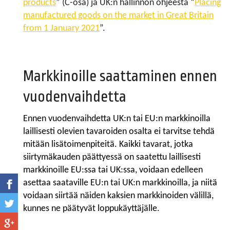
products
” (C-osa) ja UK:n hallinnon ohjeesta “
Placing
manufactured goods on the market in Great Britain
from 1 January 2021
”.
Markkinoille saattaminen ennen
vuodenvaihdetta
Ennen vuodenvaihdetta UK:n tai EU:n markkinoilla
laillisesti olevien tavaroiden osalta ei tarvitse tehdä
mitään lisätoimenpiteitä. Kaikki tavarat, jotka
siirtymäkauden päättyessä on saatettu laillisesti
markkinoille EU:ssa tai UK:ssa, voidaan edelleen
asettaa saataville EU:n tai UK:n markkinoilla, ja niitä
voidaan siirtää näiden kaksien markkinoiden välillä,
kunnes ne päätyvät loppukäyttäjälle.