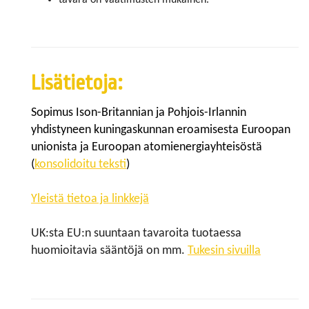
tavara on vaatimusten mukainen.
Lisätietoja:
Sopimus Ison-Britannian ja Pohjois-Irlannin
yhdistyneen kuningaskunnan eroamisesta Euroopan
unionista ja Euroopan atomienergiayhteisöstä
(
konsolidoitu teksti
)
Yleistä tietoa ja linkkejä
UK:sta EU:n suuntaan tavaroita tuotaessa
huomioitavia sääntöjä on mm.
Tukesin sivuilla