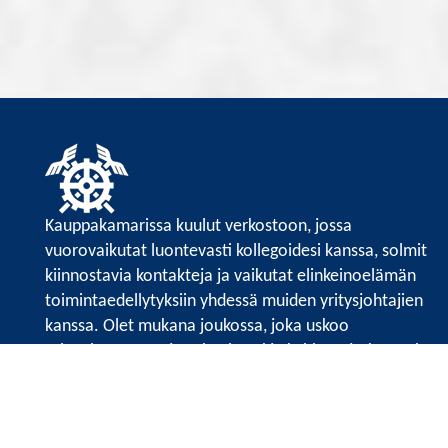
Kauppakamarissa kuulut verkostoon, jossa
vuorovaikutat luontevasti kollegoidesi kanssa, solmit
kiinnostavia kontakteja ja vaikutat elinkeinoelämän
toimintaedellytyksiin yhdessä muiden yritysjohtajien
kanssa. Olet mukana joukossa, joka uskoo
tulevaisuuteen, ajattelee isosti ja kehittää jatkuvasti
osaamistaan.
Satakunnan kauppakamari
Valtakatu 6, 28100 Pori