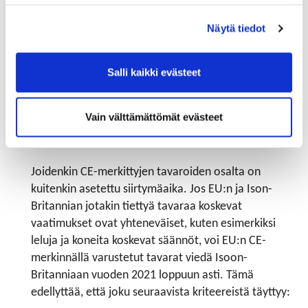
Uudet Ison-Britannian tavaroita koskevat
Näytä tiedot
vaatimukset pitää huomioida heti vuodenvaihteessa,
eli viejän on varmistettava tavaroita koskevat
säännöt. Esim. lääkkeitä, ajoneuvoja ja
Salli kaikki evästeet
rakennustuotteita koskee erilliset vaatimukset, ja ei-
harmonisoitujen tuotteiden vastavuoroinen
Vain välttämättömät evästeet
tunnistaminen ei enää ole voimassa siirtymäajan
loputtua. Lisätietoja löytyy UK:n hallinnon ohjeesta.
Joidenkin CE-merkittyjen tavaroiden osalta on
kuitenkin asetettu siirtymäaika. Jos EU:n ja Ison-
Britannian jotakin tiettyä tavaraa koskevat
vaatimukset ovat yhteneväiset, kuten esimerkiksi
leluja ja koneita koskevat säännöt, voi EU:n CE-
merkinnällä varustetut tavarat viedä Isoon-
Britanniaan vuoden 2021 loppuun asti. Tämä
edellyttää, että joku seuraavista kriteereistä täyttyy: