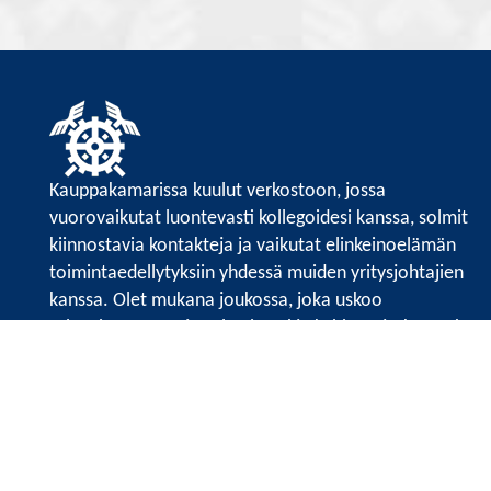
Kauppakamarissa kuulut verkostoon, jossa
vuorovaikutat luontevasti kollegoidesi kanssa, solmit
kiinnostavia kontakteja ja vaikutat elinkeinoelämän
toimintaedellytyksiin yhdessä muiden yritysjohtajien
kanssa. Olet mukana joukossa, joka uskoo
tulevaisuuteen, ajattelee isosti ja kehittää jatkuvasti
osaamistaan.
Satakunnan kauppakamari
Valtakatu 6, 28100 Pori
Avoinna ma - pe 8.30 - 15.30.