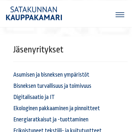
Naviga
Jäsenyritykset
Asumisen ja bisneksen ympäristöt
Bisneksen turvallisuus ja toimivuus
Digitalisaatio ja IT
Ekologinen pakkaaminen ja pinnoitteet
Energiaratkaisut ja -tuottaminen
Erikoistuneet tekstiili- ja kuitutuotteet