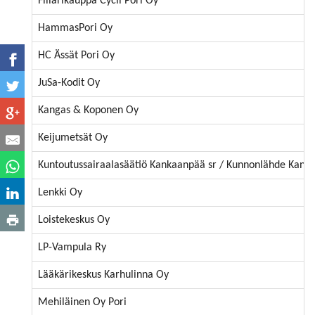
Fillarikauppa Cycli Pori Oy
HammasPori Oy
HC Ässät Pori Oy
JuSa-Kodit Oy
Kangas & Koponen Oy
Keijumetsät Oy
Kuntoutussairaalasäätiö Kankaanpää sr / Kunnonlähde Kank
Lenkki Oy
Loistekeskus Oy
LP-Vampula Ry
Lääkärikeskus Karhulinna Oy
Mehiläinen Oy Pori