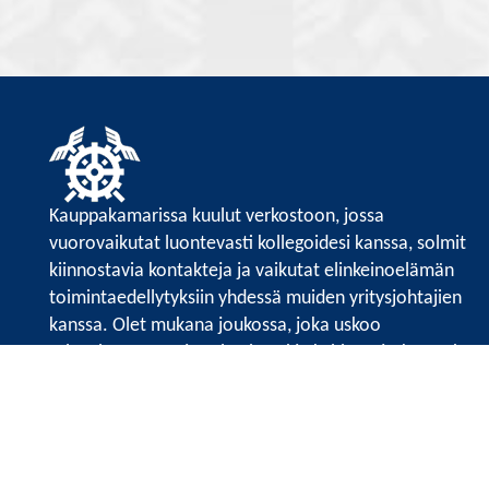
Kauppakamarissa kuulut verkostoon, jossa
vuorovaikutat luontevasti kollegoidesi kanssa, solmit
kiinnostavia kontakteja ja vaikutat elinkeinoelämän
toimintaedellytyksiin yhdessä muiden yritysjohtajien
kanssa. Olet mukana joukossa, joka uskoo
tulevaisuuteen, ajattelee isosti ja kehittää jatkuvasti
osaamistaan.
Satakunnan kauppakamari
Valtakatu 6, 28100 Pori
Avoinna ma - pe 8.30 - 15.30.