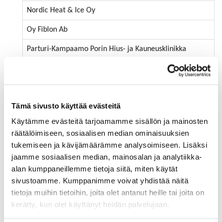
Nordic Heat & Ice Oy
Oy Fiblon Ab
Parturi-Kampaamo Porin Hius- ja Kauneusklinikka
Pesäkarhut Ry
Pihlajalinna Lääkärikeskukset Oy
Tämä sivusto käyttää evästeitä
Ruskatalojen palveluyhdistys ry
Käytämme evästeitä tarjoamamme sisällön ja mainosten
Satakunnan ammattikorkeakoulu Oy
räätälöimiseen, sosiaalisen median ominaisuuksien
tukemiseen ja kävijämäärämme analysoimiseen. Lisäksi
Suomen Punainen Risti, Satakunnan piiri
jaamme sosiaalisen median, mainosalan ja analytiikka-
Suomen Terveystalo Oy
alan kumppaneillemme tietoja siitä, miten käytät
sivustoamme. Kumppanimme voivat yhdistää näitä
Taste Feeling Oy
tietoja muihin tietoihin, joita olet antanut heille tai joita on
Timoteos Oy
kerätty, kun olet käyttänyt heidän palvelujaan.