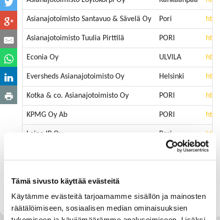
Asianajotoimisto Santavuo & Sävelä Oy
Pori
http
Asianajotoimisto Tuulia Pirttilä
PORI
http
Econia Oy
ULVILA
htt
Eversheds Asianajotoimisto Oy
Helsinki
http
Kotka & co. Asianajotoimisto Oy
PORI
http
KPMG Oy Ab
PORI
http
Laine IP Oy
Pori
http
Lakiasiaintoimisto Vivid Oy
PORI
http
Lexia Asianajotoimisto Oy
Helsinki
http
Tämä sivusto käyttää evästeitä
Länsi-Suomen Osuuspankki
Pori
http
Käytämme evästeitä tarjoamamme sisällön ja mainosten
räätälöimiseen, sosiaalisen median ominaisuuksien
tukemiseen ja kävijämäärämme analysoimiseen. Lisäksi