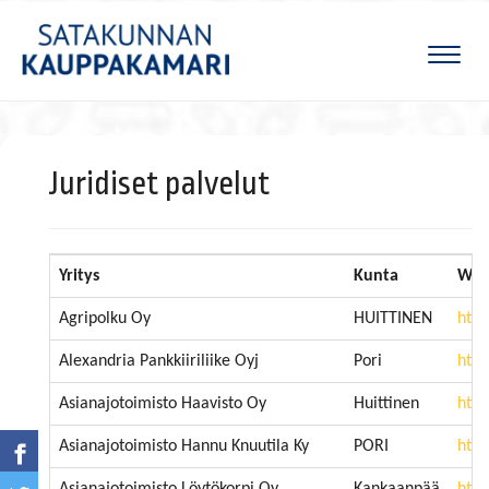
Naviga
Juridiset palvelut
Yritys
Kunta
W
Agripolku Oy
HUITTINEN
http
Alexandria Pankkiiriliike Oyj
Pori
http
Asianajotoimisto Haavisto Oy
Huittinen
http
Asianajotoimisto Hannu Knuutila Ky
PORI
http
Asianajotoimisto Löytökorpi Oy
Kankaanpää
http