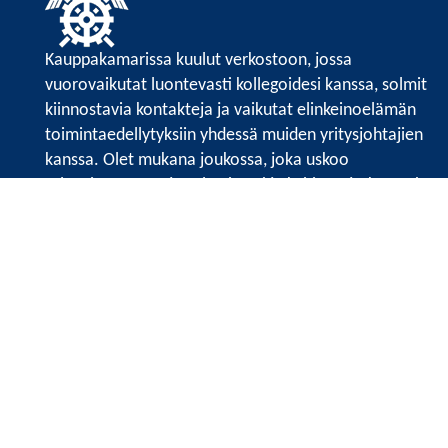
Kauppakamarissa kuulut verkostoon, jossa
vuorovaikutat luontevasti kollegoidesi kanssa, solmit
kiinnostavia kontakteja ja vaikutat elinkeinoelämän
toimintaedellytyksiin yhdessä muiden yritysjohtajien
kanssa. Olet mukana joukossa, joka uskoo
tulevaisuuteen, ajattelee isosti ja kehittää jatkuvasti
osaamistaan.
Satakunnan kauppakamari
Valtakatu 6, 28100 Pori
Avoinna ma - pe 8.30 - 15.30.
Tilaa uutiskirje
Liity verkostoon
Tietosuojaseloste